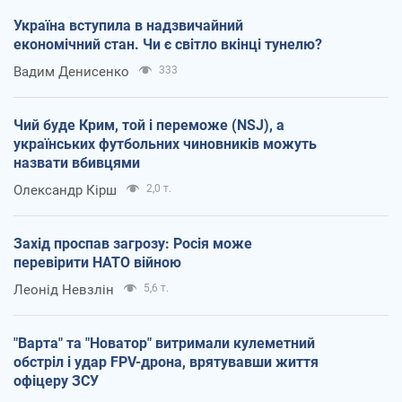
Україна вступила в надзвичайний
економічний стан. Чи є світло вкінці тунелю?
Вадим Денисенко
333
Чий буде Крим, той і переможе (NSJ), а
українських футбольних чиновників можуть
назвати вбивцями
Олександр Кірш
2,0 т.
Захід проспав загрозу: Росія може
перевірити НАТО війною
Леонід Невзлін
5,6 т.
"Варта" та "Новатор" витримали кулеметний
обстріл і удар FPV-дрона, врятувавши життя
офіцеру ЗСУ