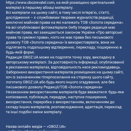
https://www.obozrevatel.com
, на якій розміщено оригінальний
матеріал в першому абзаці матеріалу.
Всі матеріали на цьому сайті, в тому числі інтерв’ю, статті,
дослідження – є службовими творами журналістів редакції,
виключні майнові права на які належать ТОВ «Золота середина».
На всі опубліковані фотоматеріали Getty Images редакція має
майнові права, які захищаються законом України «Про авторські
права та суміжні права», ніхто не має права без письмового
дозволу ТОВ «Золота середина» їх використовувати, вони не
підлягають подальшому відтворенню, перекладу, поширенню в
будь-якій формі.
Редакція OBOZ.UA може не поділяти точку зору, викладену в
авторському матеріалі. За достовірність інформації, опублікованої
в рекламних матеріалах, відповідальність несе рекламодавець.
Заборонено використання матеріалів розміщених на цьому сайті,
хоч із зазначенням гіперпосилання на сторінку цього сайту,
логотипу OBOZ.UA або будь-якого іншого згадування, але без
письмового дозволу Редакції/ТОВ «Золота середина»
Незаконним використанням матеріалів буде вважатися: будь-яке
копiювання, публiкацiя, передрук, наступне поширення,
використання, переробка з використанням, включенням до
складу інших матеріалів, розповсюдження, адаптація, переклад
та інші подібні зміни матеріалу.
Назва онлайн медіа — «OBOZ.UA»