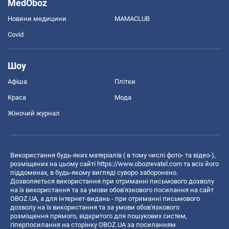
MedOboz
Новини медицини
MAMACLUB
Covid
Шоу
Афіша
Плітки
Краса
Мода
Жіночий журнал
Використання будь-яких матеріалів ( в тому числі фото- та відео-),
розміщених на цьому сайті
https://www.obozrevatel.com
та всіх його
піддоменах, в будь-якому вигляді суворо заборонено.
Дозволяється використання при отриманні письмового дозволу
на їх використання та за умови обов'язкового посилання на сайт
OBOZ.UA, а для інтернет-видань - при отриманні письмового
дозволу на їх використання та за умови обов'язкового
розміщення прямого, відкритого для пошукових систем,
гіперпосилання на сторінку OBOZ.UA за посиланням