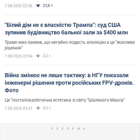
23,8 т.
7.08.2026 22:56
"Білий дім не є власністю Трампа": суд США
зупинив будівництво бальної зали за $400 млн
Трамп вже заявив, що негайно подасть апеляцію а це "жахливе
рішення"
3,2 т.
7.08.2026 23:54
Війна змінює не лише тактику: в НГУ показали
інженерні рішення проти російських FPV-дронів.
Фото
Це "постапокаліптична естетика зі світу "Шаленого Макса"
9,9 т.
7.08.2026 23:47