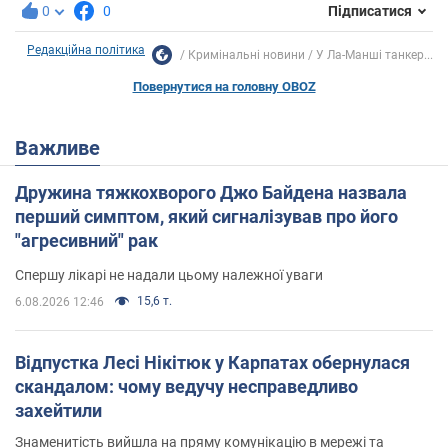
0
0
Підписатися
Редакційна політика
Кримінальні новини
У Ла-Манші танкер...
Повернутися на головну OBOZ
Важливе
Дружина тяжкохворого Джо Байдена назвала
перший симптом, який сигналізував про його
"агресивний" рак
Спершу лікарі не надали цьому належної уваги
15,6 т.
6.08.2026 12:46
Відпустка Лесі Нікітюк у Карпатах обернулася
скандалом: чому ведучу несправедливо
захейтили
Знаменитість вийшла на пряму комунікацію в мережі та