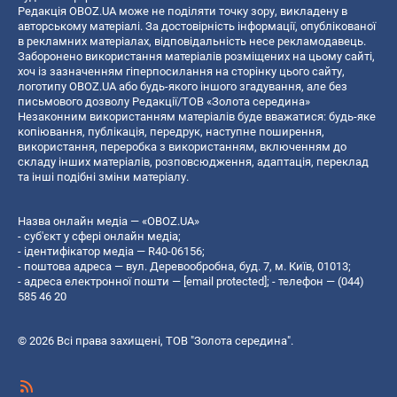
Редакція OBOZ.UA може не поділяти точку зору, викладену в
авторському матеріалі. За достовірність інформації, опублікованої
в рекламних матеріалах, відповідальність несе рекламодавець.
Заборонено використання матеріалів розміщених на цьому сайті,
хоч із зазначенням гіперпосилання на сторінку цього сайту,
логотипу OBOZ.UA або будь-якого іншого згадування, але без
письмового дозволу Редакції/ТОВ «Золота середина»
Незаконним використанням матеріалів буде вважатися: будь-яке
копiювання, публiкацiя, передрук, наступне поширення,
використання, переробка з використанням, включенням до
складу інших матеріалів, розповсюдження, адаптація, переклад
та інші подібні зміни матеріалу.
Назва онлайн медіа — «OBOZ.UA»
- суб'єкт у сфері онлайн медіа;
- ідентифікатор медіа — R40-06156;
- поштова адреса — вул. Деревообробна, буд. 7, м. Київ, 01013;
- адреса електронної пошти —
[email protected]
; - телефон — (044)
585 46 20
© 2026 Всі права захищені, ТОВ "Золота середина".