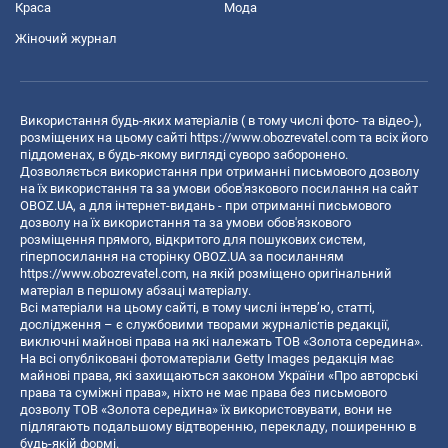
Краса
Мода
Жіночий журнал
Використання будь-яких матеріалів ( в тому числі фото- та відео-),
розміщених на цьому сайті
https://www.obozrevatel.com
та всіх його
піддоменах, в будь-якому вигляді суворо заборонено.
Дозволяється використання при отриманні письмового дозволу
на їх використання та за умови обов'язкового посилання на сайт
OBOZ.UA, а для інтернет-видань - при отриманні письмового
дозволу на їх використання та за умови обов'язкового
розміщення прямого, відкритого для пошукових систем,
гіперпосилання на сторінку OBOZ.UA за посиланням
https://www.obozrevatel.com
, на якій розміщено оригінальний
матеріал в першому абзаці матеріалу.
Всі матеріали на цьому сайті, в тому числі інтерв’ю, статті,
дослідження – є службовими творами журналістів редакції,
виключні майнові права на які належать ТОВ «Золота середина».
На всі опубліковані фотоматеріали Getty Images редакція має
майнові права, які захищаються законом України «Про авторські
права та суміжні права», ніхто не має права без письмового
дозволу ТОВ «Золота середина» їх використовувати, вони не
підлягають подальшому відтворенню, перекладу, поширенню в
будь-якій формі.