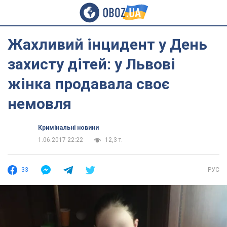
Жахливий інцидент у День
захисту дітей: у Львові
жінка продавала своє
немовля
Кримінальні новини
1.06.2017 22:22
12,3 т.
33
РУС