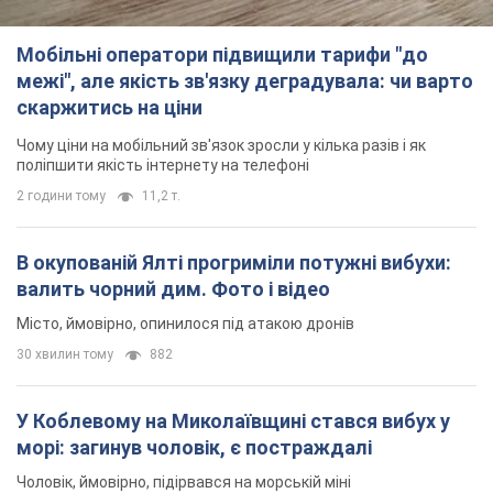
Мобільні оператори підвищили тарифи "до
межі", але якість зв'язку деградувала: чи варто
скаржитись на ціни
Чому ціни на мобільний зв'язок зросли у кілька разів і як
поліпшити якість інтернету на телефоні
2 години тому
11,2 т.
В окупованій Ялті прогриміли потужні вибухи:
валить чорний дим. Фото і відео
Місто, ймовірно, опинилося під атакою дронів
30 хвилин тому
882
У Коблевому на Миколаївщині стався вибух у
морі: загинув чоловік, є постраждалі
Чоловік, ймовірно, підірвався на морській міні