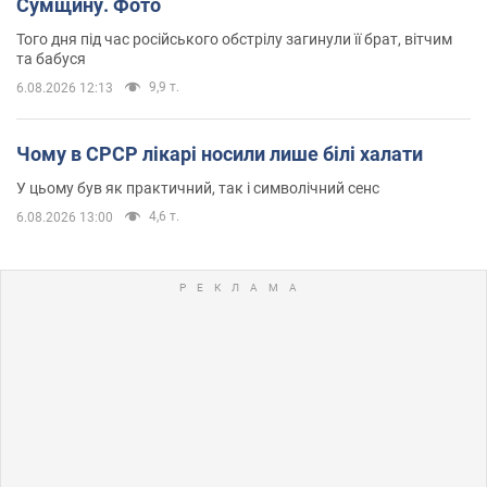
Сумщину. Фото
Того дня під час російського обстрілу загинули її брат, вітчим
та бабуся
9,9 т.
6.08.2026 12:13
Чому в СРСР лікарі носили лише білі халати
У цьому був як практичний, так і символічний сенс
4,6 т.
6.08.2026 13:00