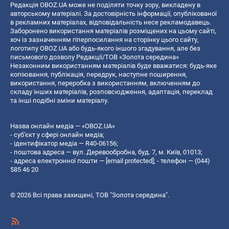
Редакція OBOZ.UA може не поділяти точку зору, викладену в
авторському матеріалі. За достовірність інформації, опублікованої
в рекламних матеріалах, відповідальність несе рекламодавець.
Заборонено використання матеріалів розміщених на цьому сайті,
хоч із зазначенням гіперпосилання на сторінку цього сайту,
логотипу OBOZ.UA або будь-якого іншого згадування, але без
письмового дозволу Редакції/ТОВ «Золота середина»
Незаконним використанням матеріалів буде вважатися: будь-яке
копiювання, публiкацiя, передрук, наступне поширення,
використання, переробка з використанням, включенням до
складу інших матеріалів, розповсюдження, адаптація, переклад
та інші подібні зміни матеріалу.
Назва онлайн медіа — «OBOZ.UA»
- суб'єкт у сфері онлайн медіа;
- ідентифікатор медіа — R40-06156;
- поштова адреса — вул. Деревообробна, буд. 7, м. Київ, 01013;
- адреса електронної пошти —
[email protected]
; - телефон — (044)
585 46 20
© 2026 Всі права захищені, ТОВ "Золота середина".