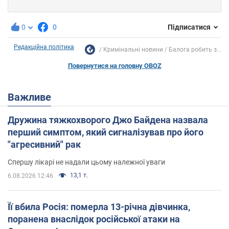
0
0
Підписатися
Редакційна політика
Кримінальні новини
Балога робить з...
Повернутися на головну OBOZ
Важливе
Дружина тяжкохворого Джо Байдена назвала
перший симптом, який сигналізував про його
"агресивний" рак
Спершу лікарі не надали цьому належної уваги
13,1 т.
6.08.2026 12:46
Її вбила Росія: померла 13-річна дівчинка,
поранена внаслідок російської атаки на