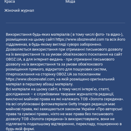
Краса
Мода
Жіночий журнал
Використання будь-яких матеріалів ( в тому числі фото- та відео-),
розміщених на цьому сайті
https://www.obozrevatel.com
та всіх його
піддоменах, в будь-якому вигляді суворо заборонено.
Дозволяється використання при отриманні письмового дозволу
на їх використання та за умови обов'язкового посилання на сайт
OBOZ.UA, а для інтернет-видань - при отриманні письмового
дозволу на їх використання та за умови обов'язкового
розміщення прямого, відкритого для пошукових систем,
гіперпосилання на сторінку OBOZ.UA за посиланням
https://www.obozrevatel.com
, на якій розміщено оригінальний
матеріал в першому абзаці матеріалу.
Всі матеріали на цьому сайті, в тому числі інтерв’ю, статті,
дослідження – є службовими творами журналістів редакції,
виключні майнові права на які належать ТОВ «Золота середина».
На всі опубліковані фотоматеріали Getty Images редакція має
майнові права, які захищаються законом України «Про авторські
права та суміжні права», ніхто не має права без письмового
дозволу ТОВ «Золота середина» їх використовувати, вони не
підлягають подальшому відтворенню, перекладу, поширенню в
будь-якій формі.