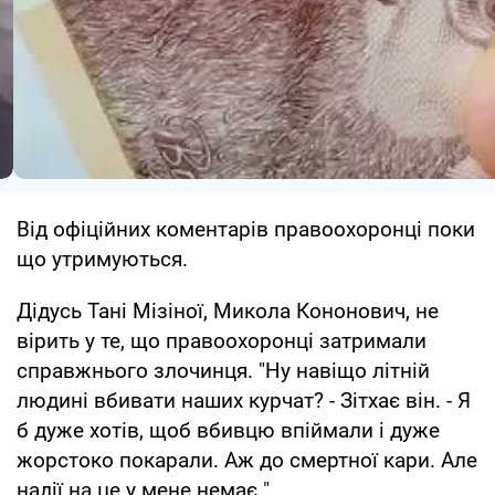
Від офіційних коментарів правоохоронці поки
що утримуються.
Дідусь Тані Мізіної, Микола Кононович, не
вірить у те, що правоохоронці затримали
справжнього злочинця. "Ну навіщо літній
людині вбивати наших курчат? - Зітхає він. - Я
б дуже хотів, щоб вбивцю впіймали і дуже
жорстоко покарали. Аж до смертної кари. Але
надії на це у мене немає ".