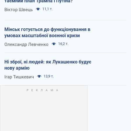
таємний план Трампа і Путіна?
Віктор Швець
11,1 т.
Мінськ готується до функціонування в
умовах масштабної воєнної кризи
Олександр Левченко
16,2 т.
Ні зброї, ні людей: як Лукашенко будує
нову армію
Ігар Тишкевич
13,9 т.