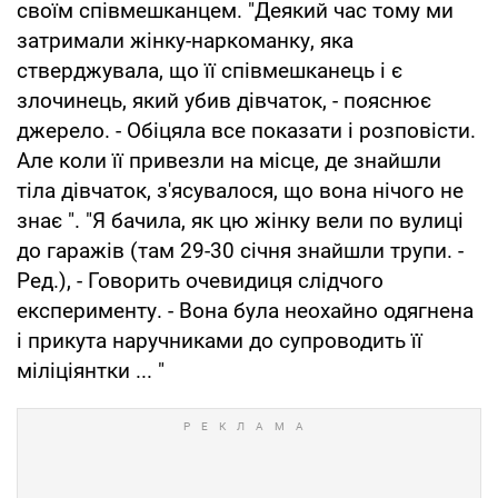
своїм співмешканцем. "Деякий час тому ми
затримали жінку-наркоманку, яка
стверджувала, що її співмешканець і є
злочинець, який убив дівчаток, - пояснює
джерело. - Обіцяла все показати і розповісти.
Але коли її привезли на місце, де знайшли
тіла дівчаток, з'ясувалося, що вона нічого не
знає ". "Я бачила, як цю жінку вели по вулиці
до гаражів (там 29-30 січня знайшли трупи. -
Ред.), - Говорить очевидиця слідчого
експерименту. - Вона була неохайно одягнена
і прикута наручниками до супроводить її
міліціянтки ... "