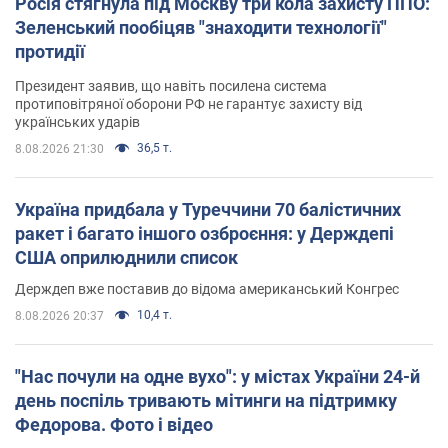
Росія стягнула під Москву три кола захисту ППО:
Зеленський пообіцяв "знаходити технології"
протидії
Президент заявив, що навіть посилена система
протиповітряної оборони РФ не гарантує захисту від
українських ударів
36,5 т.
8.08.2026 21:30
Україна придбала у Туреччини 70 балістичних
ракет і багато іншого озброєння: у Держдепі
США оприлюднили список
Держдеп вже поставив до відома американський Конгрес
10,4 т.
8.08.2026 20:37
"Нас почули на одне вухо": у містах України 24-й
день поспіль тривають мітинги на підтримку
Федорова. Фото і відео