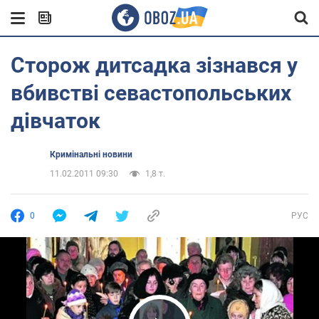
Сторож дитсадка зізнався у
вбивстві севастопольських
дівчаток
Кримінальні новини
11.02.2011 09:30
1,8 т.
0
РУС