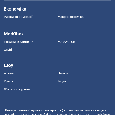
Економіка
Ринки та компанії
Макроекономіка
MedOboz
Новини медицини
MAMACLUB
Covid
Шоу
Афіша
Плітки
Краса
Мода
Жіночий журнал
Використання будь-яких матеріалів ( в тому числі фото- та відео-),
розміщених на цьому сайті
https://www.obozrevatel.com
та всіх його