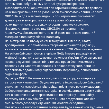
піддоменах, в будь-якому вигляді суворо заборонено.
Дозволяється використання при отриманні письмового дозволу
на їх використання та за умови обов'язкового посилання на сайт
OBOZ.UA, а для інтернет-видань - при отриманні письмового
дозволу на їх використання та за умови обов'язкового
розміщення прямого, відкритого для пошукових систем,
гіперпосилання на сторінку OBOZ.UA за посиланням
https://www.obozrevatel.com
, на якій розміщено оригінальний
матеріал в першому абзаці матеріалу.
Всі матеріали на цьому сайті, в тому числі інтерв’ю, статті,
дослідження – є службовими творами журналістів редакції,
виключні майнові права на які належать ТОВ «Золота середина».
На всі опубліковані фотоматеріали Getty Images редакція має
майнові права, які захищаються законом України «Про авторські
права та суміжні права», ніхто не має права без письмового
дозволу ТОВ «Золота середина» їх використовувати, вони не
підлягають подальшому відтворенню, перекладу, поширенню в
будь-якій формі.
Редакція OBOZ.UA може не поділяти точку зору, викладену в
авторському матеріалі. За достовірність інформації, опублікованої
в рекламних матеріалах, відповідальність несе рекламодавець.
Заборонено використання матеріалів розміщених на цьому сайті,
хоч із зазначенням гіперпосилання на сторінку цього сайту,
логотипу OBOZ.UA або будь-якого іншого згадування, але без
письмового дозволу Редакції/ТОВ «Золота середина»
Незаконним використанням матеріалів буде вважатися: будь-яке