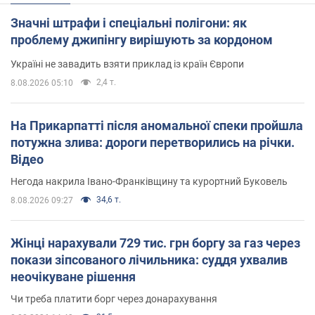
Значні штрафи і спеціальні полігони: як
проблему джипінгу вирішують за кордоном
Україні не завадить взяти приклад із країн Європи
2,4 т.
8.08.2026 05:10
На Прикарпатті після аномальної спеки пройшла
потужна злива: дороги перетворились на річки.
Відео
Негода накрила Івано-Франківщину та курортний Буковель
34,6 т.
8.08.2026 09:27
Жінці нарахували 729 тис. грн боргу за газ через
покази зіпсованого лічильника: суддя ухвалив
неочікуване рішення
Чи треба платити борг через донарахування