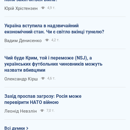
Юрій Хрістензен
4,9 т.
Україна вступила в надзвичайний
економічний стан. Чи є світло вкінці тунелю?
Вадим Денисенко
4,2 т.
Чий буде Крим, той і переможе (NSJ), а
українських футбольних чиновників можуть
назвати вбивцями
Олександр Кірш
4,6 т.
Захід проспав загрозу: Росія може
перевірити НАТО війною
Леонід Невзлін
7,0 т.
Всі думки