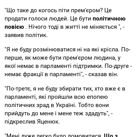
"Що таке до когось піти прем'єром? Це
продати голоси людей. Це бути
політичною
повією
. Нічого тоді в житті не міняється ", -
заявив політик.
"Я не буду розмінюватися ні на які крісла. По-
перше, як може бути прем'єром людина, у
якої немає в парламенті підтримки. По-друге -
немає фракції в парламенті", - сказав він.
"По-третє, я не буду збирати тих, хто вже є в
парламенті, які пройшли всю епопею
політичних зрад в Україні. Тобто вони
прийдуть до мене і мене теж здадуть", -
підкреслив Яценюк.
"Мені дуже легко було домовитися.
Що з