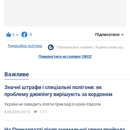
0
0
Підписатися
Редакційна політика
Кримінальні новини
Яценюк каже що...
Повернутися на головну OBOZ
Важливе
Значні штрафи і спеціальні полігони: як
проблему джипінгу вирішують за кордоном
Україні не завадить взяти приклад із країн Європи
1,7 т.
8.08.2026 05:10
На Прикарпатті після аномальної спеки пройшла