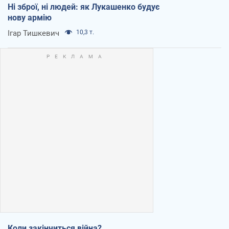
Ні зброї, ні людей: як Лукашенко будує
нову армію
Ігар Тишкевич
10,3 т.
Коли закінчиться війна?