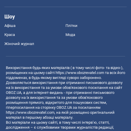
Шоу
Афіша
Плітки
Краса
Мода
Жіночий журнал
Використання будь-яких матеріалів ( в тому числі фото- та відео-),
розміщених на цьому сайті
https://www.obozrevatel.com
та всіх його
піддоменах, в будь-якому вигляді суворо заборонено.
Дозволяється використання при отриманні письмового дозволу
на їх використання та за умови обов'язкового посилання на сайт
OBOZ.UA, а для інтернет-видань - при отриманні письмового
дозволу на їх використання та за умови обов'язкового
розміщення прямого, відкритого для пошукових систем,
гіперпосилання на сторінку OBOZ.UA за посиланням
https://www.obozrevatel.com
, на якій розміщено оригінальний
матеріал в першому абзаці матеріалу.
Всі матеріали на цьому сайті, в тому числі інтерв’ю, статті,
дослідження – є службовими творами журналістів редакції,