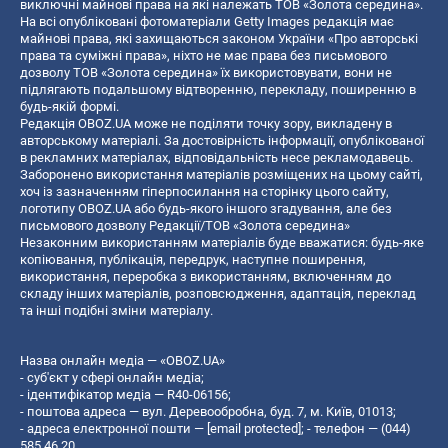
виключні майнові права на які належать ТОВ «Золота середина».
На всі опубліковані фотоматеріали Getty Images редакція має
майнові права, які захищаються законом України «Про авторські
права та суміжні права», ніхто не має права без письмового
дозволу ТОВ «Золота середина» їх використовувати, вони не
підлягають подальшому відтворенню, перекладу, поширенню в
будь-якій формі.
Редакція OBOZ.UA може не поділяти точку зору, викладену в
авторському матеріалі. За достовірність інформації, опублікованої
в рекламних матеріалах, відповідальність несе рекламодавець.
Заборонено використання матеріалів розміщених на цьому сайті,
хоч із зазначенням гіперпосилання на сторінку цього сайту,
логотипу OBOZ.UA або будь-якого іншого згадування, але без
письмового дозволу Редакції/ТОВ «Золота середина»
Незаконним використанням матеріалів буде вважатися: будь-яке
копiювання, публiкацiя, передрук, наступне поширення,
використання, переробка з використанням, включенням до
складу інших матеріалів, розповсюдження, адаптація, переклад
та інші подібні зміни матеріалу.
Назва онлайн медіа — «OBOZ.UA»
- суб'єкт у сфері онлайн медіа;
- ідентифікатор медіа — R40-06156;
- поштова адреса — вул. Деревообробна, буд. 7, м. Київ, 01013;
- адреса електронної пошти —
[email protected]
; - телефон — (044)
585 46 20