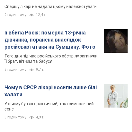
Спершу лікарі не надали цьому належної уваги
9 годин тому
12,4 т.
Її вбила Росія: померла 13-річна
дівчинка, поранена внаслідок
російської атаки на Сумщину. Фото
Того дня під час російського обстрілу загинули
її брат, вітчим та бабуся
9 годин тому
9,7 т.
Чому в СРСР лікарі носили лише білі
халати
У цьому був як практичний, так і символічний
сенс
8 годин тому
4,3 т.