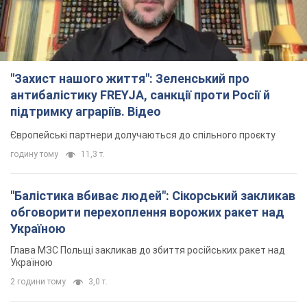
"Захист нашого життя": Зеленський про
антибалістику FREYJA, санкції проти Росії й
підтримку аграріїв. Відео
Європейські партнери долучаються до спільного проєкту
годину тому
11,3 т.
"Балістика вбиває людей": Сікорський закликав
обговорити перехоплення ворожих ракет над
Україною
Глава МЗС Польщі закликав до збиття російських ракет над
Україною
2 години тому
3,0 т.