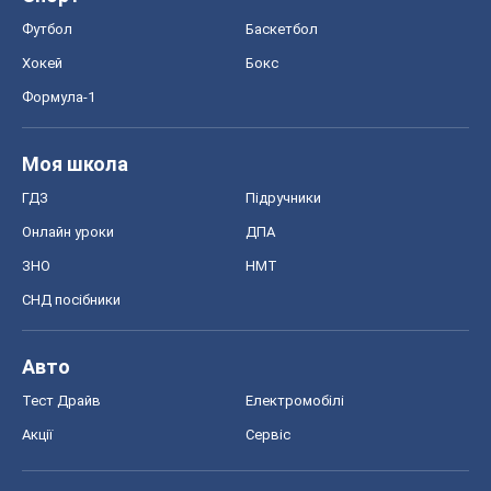
Футбол
Баскетбол
Хокей
Бокс
Формула-1
Моя школа
ГДЗ
Підручники
Онлайн уроки
ДПА
ЗНО
НМТ
СНД посібники
Авто
Тест Драйв
Електромобілі
Акції
Сервіс