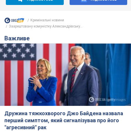
Кримінальні новини
Заарештовану комуністку Александрівську...
Важливе
Дружина тяжкохворого Джо Байдена назвала
перший симптом, який сигналізував про його
"агресивний" рак