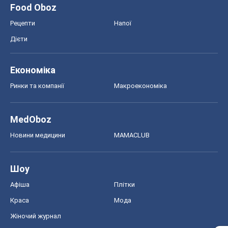
Food Oboz
Рецепти
Напої
Дієти
Економіка
Ринки та компанії
Макроекономіка
MedOboz
Новини медицини
MAMACLUB
Шоу
Афіша
Плітки
Краса
Мода
Жіночий журнал