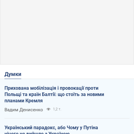
Думки
Прихована мобілізація і провокації проти
Польщі та країн Балтії: що стоїть за новими
планами Кремля
Вадим Денисенко
1,2 т.
Український парадокс, або Чому у Путіна
нічого не вийшло з Україною