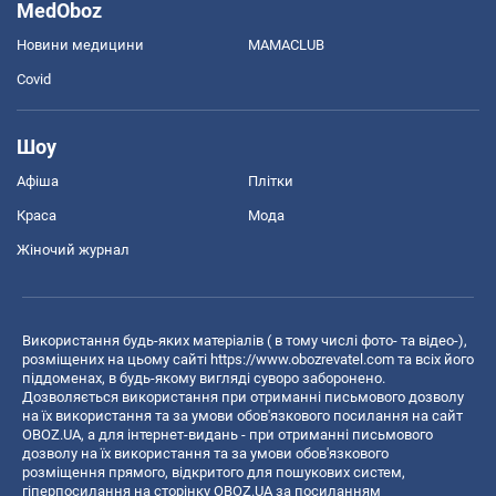
MedOboz
Новини медицини
MAMACLUB
Covid
Шоу
Афіша
Плітки
Краса
Мода
Жіночий журнал
Використання будь-яких матеріалів ( в тому числі фото- та відео-),
розміщених на цьому сайті
https://www.obozrevatel.com
та всіх його
піддоменах, в будь-якому вигляді суворо заборонено.
Дозволяється використання при отриманні письмового дозволу
на їх використання та за умови обов'язкового посилання на сайт
OBOZ.UA, а для інтернет-видань - при отриманні письмового
дозволу на їх використання та за умови обов'язкового
розміщення прямого, відкритого для пошукових систем,
гіперпосилання на сторінку OBOZ.UA за посиланням