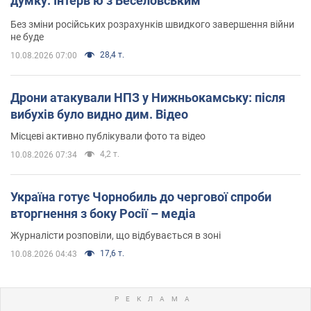
думку. Інтерв’ю з Веселовським
Без зміни російських розрахунків швидкого завершення війни
не буде
28,4 т.
10.08.2026 07:00
Дрони атакували НПЗ у Нижньокамську: після
вибухів було видно дим. Відео
Місцеві активно публікували фото та відео
4,2 т.
10.08.2026 07:34
Україна готує Чорнобиль до чергової спроби
вторгнення з боку Росії – медіа
Журналісти розповіли, що відбувається в зоні
17,6 т.
10.08.2026 04:43