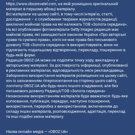
https://www.obozrevatel.com
, на якій розміщено оригінальний
матеріал в першому абзаці матеріалу.
Всі матеріали на цьому сайті, в тому числі інтерв’ю, статті,
дослідження – є службовими творами журналістів редакції,
виключні майнові права на які належать ТОВ «Золота середина».
На всі опубліковані фотоматеріали Getty Images редакція має
майнові права, які захищаються законом України «Про авторські
права та суміжні права», ніхто не має права без письмового
дозволу ТОВ «Золота середина» їх використовувати, вони не
підлягають подальшому відтворенню, перекладу, поширенню в
будь-якій формі.
Редакція OBOZ.UA може не поділяти точку зору, викладену в
авторському матеріалі. За достовірність інформації, опублікованої
в рекламних матеріалах, відповідальність несе рекламодавець.
Заборонено використання матеріалів розміщених на цьому сайті,
хоч із зазначенням гіперпосилання на сторінку цього сайту,
логотипу OBOZ.UA або будь-якого іншого згадування, але без
письмового дозволу Редакції/ТОВ «Золота середина»
Незаконним використанням матеріалів буде вважатися: будь-яке
копiювання, публiкацiя, передрук, наступне поширення,
використання, переробка з використанням, включенням до
складу інших матеріалів, розповсюдження, адаптація, переклад
та інші подібні зміни матеріалу.
Назва онлайн медіа — «OBOZ.UA»