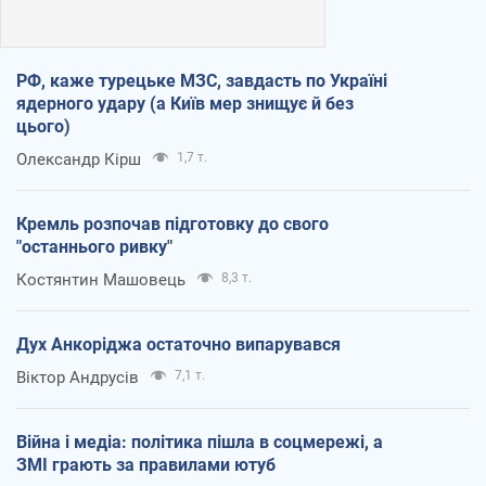
РФ, каже турецьке МЗС, завдасть по Україні
ядерного удару (а Київ мер знищує й без
цього)
Олександр Кірш
1,7 т.
Кремль розпочав підготовку до свого
"останнього ривку"
Костянтин Машовець
8,3 т.
Дух Анкоріджа остаточно випарувався
Віктор Андрусів
7,1 т.
Війна і медіа: політика пішла в соцмережі, а
ЗМІ грають за правилами ютуб