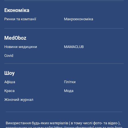
Економіка
Ринки та компанії
Макроекономіка
MedOboz
Новини медицини
MAMACLUB
Covid
Шоу
Афіша
Плітки
Краса
Мода
Жіночий журнал
Використання будь-яких матеріалів ( в тому числі фото- та відео-),
розміщених на цьому сайті
https://www.obozrevatel.com
та всіх його