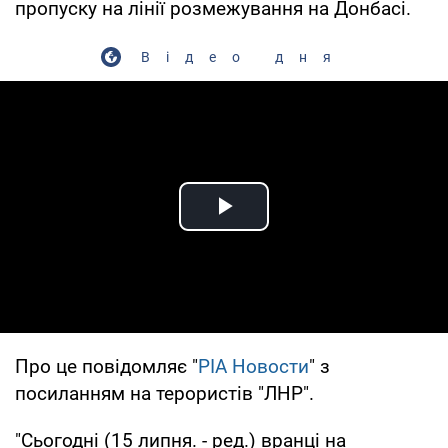
пропуску на лінії розмежування на Донбасі.
Відео дня
Play Video
Про це повідомляє "
РІА Новости
" з
посиланням на терористів "ЛНР".
"Сьогодні (15 липня. - ред.) вранці на