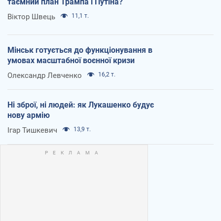
таємний план Трампа і Путіна?
Віктор Швець
11,1 т.
Мінськ готується до функціонування в
умовах масштабної воєнної кризи
Олександр Левченко
16,2 т.
Ні зброї, ні людей: як Лукашенко будує
нову армію
Ігар Тишкевич
13,9 т.