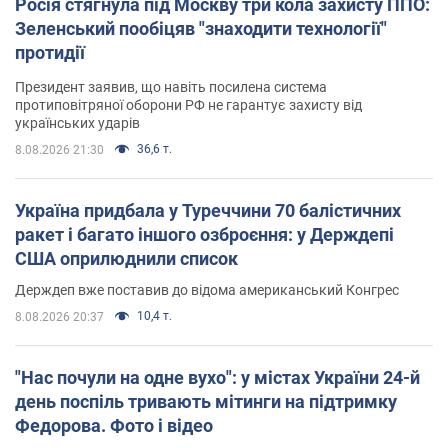
Росія стягнула під Москву три кола захисту ППО:
Зеленський пообіцяв "знаходити технології"
протидії
Президент заявив, що навіть посилена система
протиповітряної оборони РФ не гарантує захисту від
українських ударів
36,6 т.
8.08.2026 21:30
Україна придбала у Туреччини 70 балістичних
ракет і багато іншого озброєння: у Держдепі
США оприлюднили список
Держдеп вже поставив до відома американський Конгрес
10,4 т.
8.08.2026 20:37
"Нас почули на одне вухо": у містах України 24-й
день поспіль тривають мітинги на підтримку
Федорова. Фото і відео