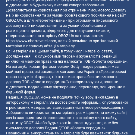
піддоменах, в будь-якому вигляді суворо заборонено.
Дозволяється використання при отриманні письмового дозволу
на їх використання та за умови обов'язкового посилання на сайт
OBOZ.UA, а для інтернет-видань - при отриманні письмового
дозволу на їх використання та за умови обов'язкового
розміщення прямого, відкритого для пошукових систем,
гіперпосилання на сторінку OBOZ.UA за посиланням
https://www.obozrevatel.com
, на якій розміщено оригінальний
матеріал в першому абзаці матеріалу.
Всі матеріали на цьому сайті, в тому числі інтерв’ю, статті,
дослідження – є службовими творами журналістів редакції,
виключні майнові права на які належать ТОВ «Золота середина».
На всі опубліковані фотоматеріали Getty Images редакція має
майнові права, які захищаються законом України «Про авторські
права та суміжні права», ніхто не має права без письмового
дозволу ТОВ «Золота середина» їх використовувати, вони не
підлягають подальшому відтворенню, перекладу, поширенню в
будь-якій формі.
Редакція OBOZ.UA може не поділяти точку зору, викладену в
авторському матеріалі. За достовірність інформації, опублікованої
в рекламних матеріалах, відповідальність несе рекламодавець.
Заборонено використання матеріалів розміщених на цьому сайті,
хоч із зазначенням гіперпосилання на сторінку цього сайту,
логотипу OBOZ.UA або будь-якого іншого згадування, але без
письмового дозволу Редакції/ТОВ «Золота середина»
Незаконним використанням матеріалів буде вважатися: будь-яке