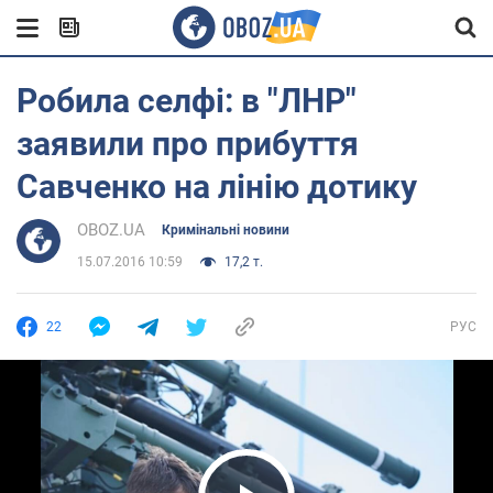
Робила селфі: в "ЛНР"
заявили про прибуття
Савченко на лінію дотику
OBOZ.UA
Кримінальні новини
15.07.2016 10:59
17,2 т.
22
РУС