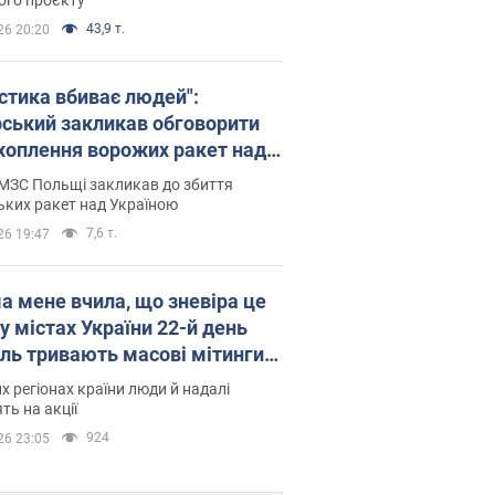
43,9 т.
26 20:20
істика вбиває людей":
рський закликав обговорити
хоплення ворожих ракет над
їною
МЗС Польщі закликав до збиття
ьких ракет над Україною
7,6 т.
26 19:47
а мене вчила, що зневіра це
 у містах України 22-й день
іль тривають масові мітинги
овернення Федорова. Фото і
их регіонах країни люди й надалі
о
ть на акції
924
26 23:05