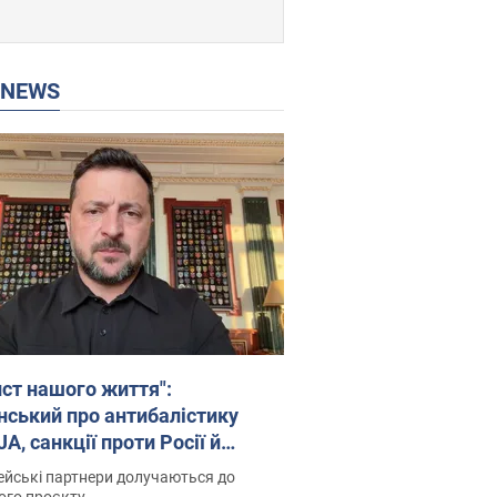
P NEWS
ист нашого життя":
нський про антибалістику
A, санкції проти Росії й
имку аграріїв. Відео
йські партнери долучаються до
ого проєкту