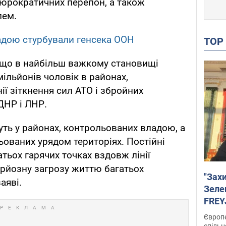
 бюрократичних перепон, а також
лем.
 Радою стурбували генсека ООН
TO
 що в найбільш важкому становищі
ільйонів чоловік в районах,
ї зіткнення сил АТО і збройних
ДНР і ЛНР.
ть у районах, контрольованих владою, а
ьованих урядом територіях. Постійні
атьох гарячих точках вздовж лінії
рйозну загрозу життю багатьох
"Зах
заяві.
Зеле
FREYJ
підтр
Європе
спільн