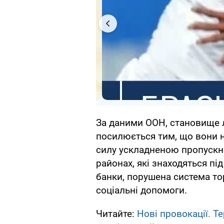
За даними ООН, становище л
посилюється тим, що вони н
силу ускладненою пропускно
районах, які знаходяться п
банки, порушена система тор
соціальні допомоги.
Читайте:
Нові провокації. Т