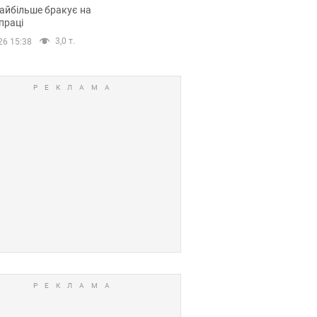
сії
айбільше бракує на
праці
3,0 т.
26 15:38