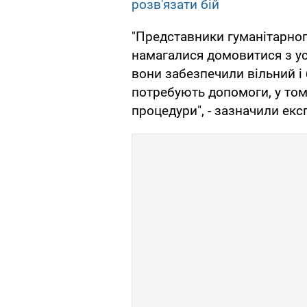
розв'язати бій
"Представники гуманітарно
намагалися домовитися з ус
вони забезпечили вільний і 
потребують допомоги, у том
процедури", - зазначили експ