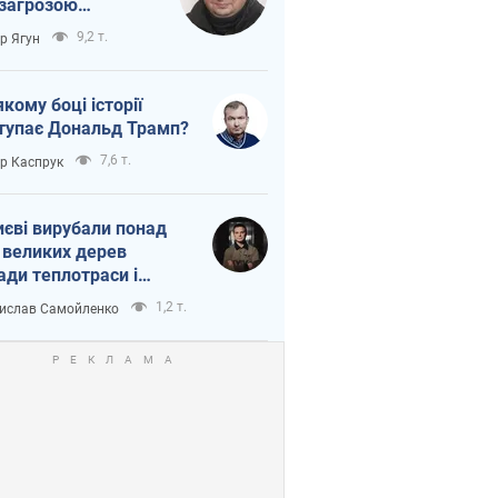
 загрозою
тична логістика
9,2 т.
ор Ягун
якому боці історії
тупає Дональд Трамп?
7,6 т.
ор Каспрук
иєві вирубали понад
 великих дерев
ади теплотраси і
переч Генплану
1,2 т.
ислав Самойленко