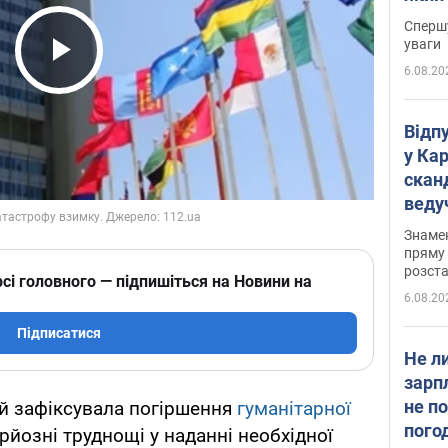
"агр
Спершу
уваги
6.08.20
Play Video
Відп
у Ка
скан
веду
захе
Знаме
пряму 
розста
сі головного — підпишіться на Новини на
6.08.20
Підписатися
Не л
зарп
не п
ій зафіксувала погіршення
гуманітарної
пого
ерйозні труднощі у наданні необхідної