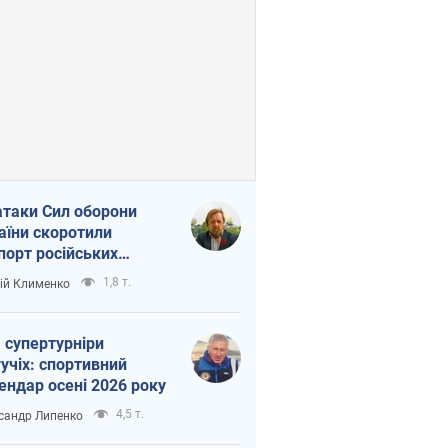
атаки Сил оборони
аїни скоротили
порт російських
топродуктів
1,8 т.
ій Клименко
 супертурніри
учіх: спортивний
ендар осені 2026 року
4,5 т.
сандр Липенко