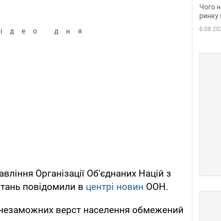
вакан
Чого н
ринку 
6.08.20
ідео дня
вління Організації Об'єднаних Націй з
итань повідомили в
центрі новин
ООН.
о незаможних верст населення обмежений