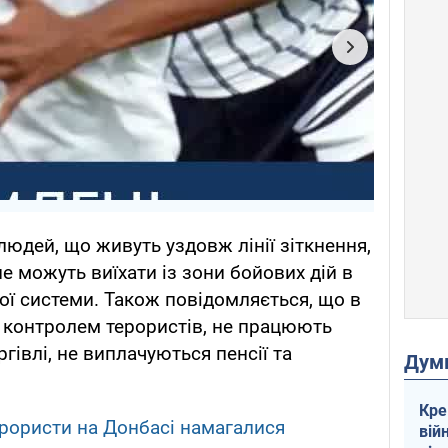
юдей, що живуть уздовж лінії зіткнення,
е можуть виїхати із зони бойових дій в
ї системи. Також повідомляється, що в
ід контролем терористів, не працюють
гівлі, не виплачуються пенсії та
Дум
Кре
ерористи на Донбасі намагалися
вій