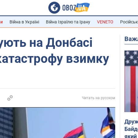
ни
Війна в Україні
Війна Ізраїлю та Ірану
VENETO
Російськ
Важ
ують на Донбасі
катастрофу взимку
Читать на русском
Друж
Байд
який