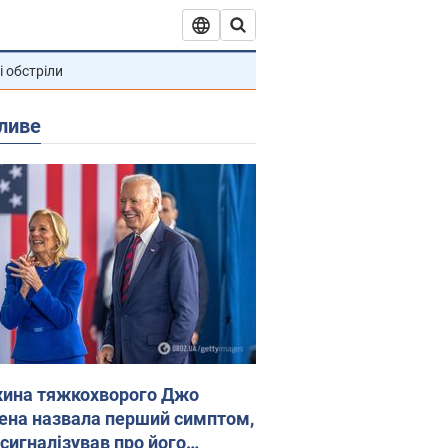
і обстріли
ливе
ина тяжкохворого Джо
ена назвала перший симптом,
 сигналізував про його