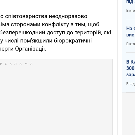
під
кри
Вікт
го співтовариства неодноразово
іма сторонами конфлікту з тим, щоб
На 
безперешкодний доступ до територій, які
вис
у числі пом'якшили бюрократичні
Вікт
ерти Організації.
В К
300
зар
всу
Влад