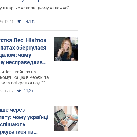
есивний" рак
 лікарі не надали цьому належної
14,4 т.
26 12:46
устка Лесі Нікітюк
рпатах обернулася
далом: чому
чу несправедливо
йтили
нитість вийшла на
комунікацію в мережі та
вила всі крапки над "і"
11,2 т.
26 17:32
ише через
лату: чому українці
оспішають
джуватися на