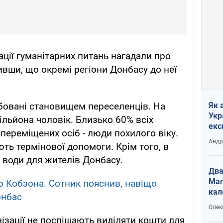
ації гуманітарних питань нагадали про
вши, що окремі регіони Донбасу до неї
Як 
бовані становищем переселенців. На
Укр
мільйона чоловік. Близько 60% всіх
екс
переміщених осіб - люди похилого віку.
наф
Андр
ують термінової допомоги. Крім того, в
 води для жителів Донбасу.
Два
Маг
о Кобзона. Сотник пояснив, навіщо
кал
онбас
Олек
ізації не поспішають виділяти кошти для