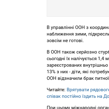
В управлінні ООН з координ
наближення зими, підкресли
зовсім не готові.
В ООН також серйозно стур
сьогодні їх налічується 1,4 
зареєстрованих внутрішньо 
13% з них - діти, які потреб
ООН відзначили брак питної
Читайте:
Врятувати рядовог
співак постійно їздить на Д
При цьому міжнародні орган