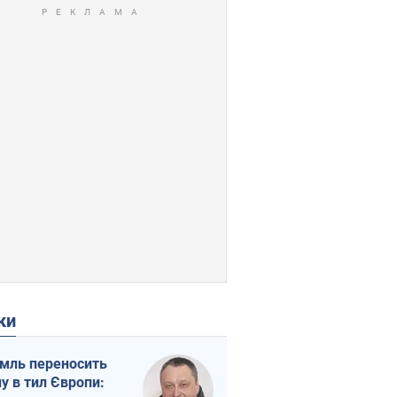
ки
мль переносить
ну в тил Європи: