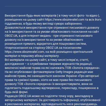
Використання будь-яких матеріалів ( в тому числі фото- та відео-),
розміщених на цьому сайті
https://www.obozrevatel.com
та всіх його
піддоменах, в будь-якому вигляді суворо заборонено.
Дозволяється використання при отриманні письмового дозволу
на їх використання та за умови обов'язкового посилання на сайт
OBOZ.UA, а для інтернет-видань - при отриманні письмового
дозволу на їх використання та за умови обов'язкового
розміщення прямого, відкритого для пошукових систем,
гіперпосилання на сторінку OBOZ.UA за посиланням
https://www.obozrevatel.com
, на якій розміщено оригінальний
матеріал в першому абзаці матеріалу.
Всі матеріали на цьому сайті, в тому числі інтерв’ю, статті,
дослідження – є службовими творами журналістів редакції,
виключні майнові права на які належать ТОВ «Золота середина».
На всі опубліковані фотоматеріали Getty Images редакція має
майнові права, які захищаються законом України «Про авторські
права та суміжні права», ніхто не має права без письмового
дозволу ТОВ «Золота середина» їх використовувати, вони не
підлягають подальшому відтворенню, перекладу, поширенню в
будь-якій формі.
Редакція OBOZ.UA може не поділяти точку зору, викладену в
авторському матеріалі. За достовірність інформації, опублікованої
в рекламних матеріалах, відповідальність несе рекламодавець.