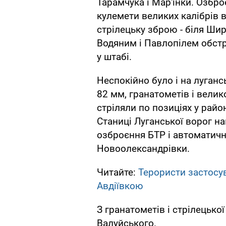
Тарамчука і Мар'їнки. Озбро
кулемети великих калібрів в
стрілецьку зброю - біля Ши
Водяним і Павлопілем обстр
у штабі.
Неспокійно було і на луганс
82 мм, гранатометів і вели
стріляли по позиціях у райо
Станиці Луганської ворог н
озброєння БТР і автоматичн
Новоолександрівки.
Читайте:
Терористи застосув
Авдіївкою
З гранатометів і стрілецько
Валуйського.