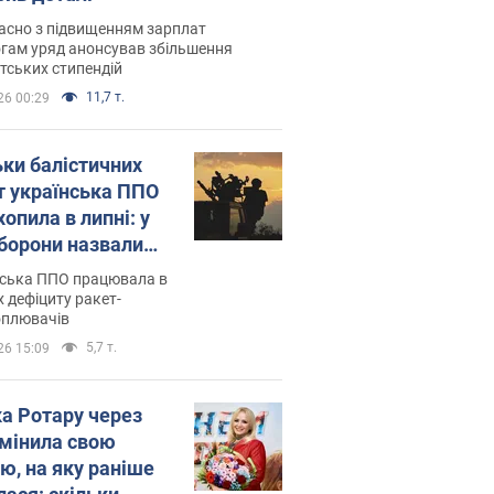
асно з підвищенням зарплат
гам уряд анонсував збільшення
тських стипендій
11,7 т.
26 00:29
ьки балістичних
т українська ППО
опила в липні: у
борони назвали
у
нська ППО працювала в
 дефіциту ракет-
оплювачів
5,7 т.
26 15:09
ка Ротару через
змінила свою
ю, на яку раніше