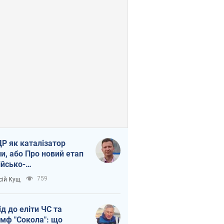
Р як каталізатор
ни, або Про новий етап
ійсько-
нічнокорейського
759
сій Кущ
зу
ід до еліти ЧС та
умф "Сокола": що