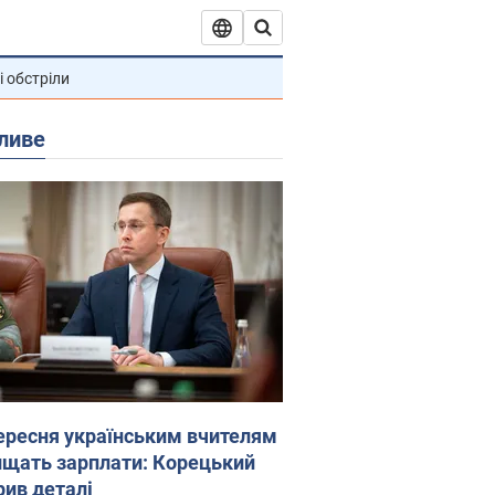
і обстріли
ливе
вересня українським вчителям
ищать зарплати: Корецький
рив деталі