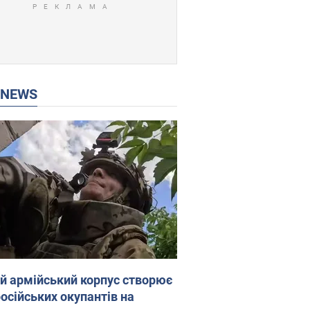
P NEWS
ій армійський корпус створює
російських окупантів на