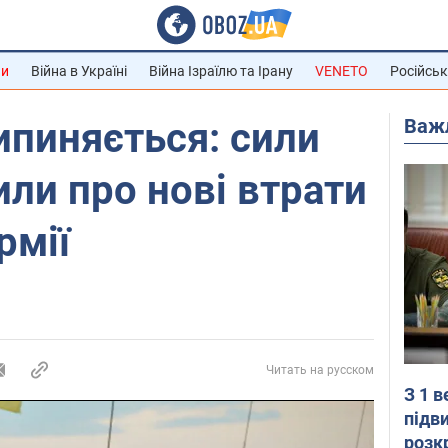
ни
Війна в Україні
Війна Ізраїлю та Ірану
VENETO
Російськ
Важ
ипиняється: сили
ли про нові втрати
рмії
Читать на русском
З 1 
підв
розк