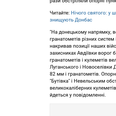
рази обстріляли опорні пунк
Читайте:
Нічого святого: у 
знищують Донбас
"На донецькому напрямку, в
гранатометів різних систем
накривав позиції наших війс
захисниках Авдіївки ворог 
гранатометів і кулеметів вел
Луганського і Новоселівки Д
82 мм і гранатометів. Опорн
"Бутівка" і Невельським обс
великокаліберних кулеметів, 
йдеться у повідомленні.