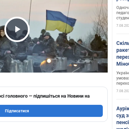
Одноч
педаго
студен
7.08.20
Play Video
Скіл
раке
перех
Міно
цифр
Украї
умовах
перех
7.08.20
сі головного — підпишіться на Новини на
Аурі
Підписатися
суд 
пенсі