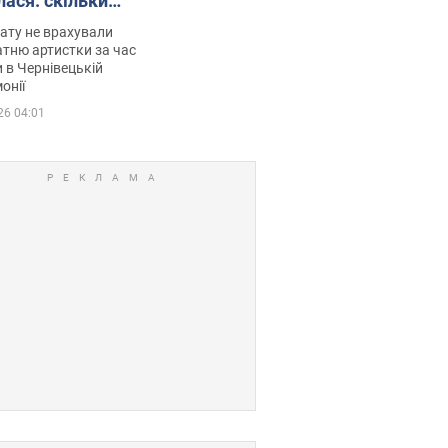
лася: скільки
мувала співачка
ату не врахували
тню артистки за час
 в Чернівецькій
онії
26 04:01