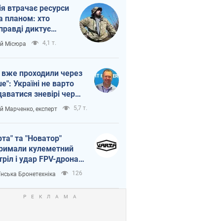
ія втрачає ресурси
а планом: хто
правді диктує
п війни
4,1 т.
ій Місюра
 вже проходили через
ше": Україні не варто
даватися зневірі через
етний терор
5,7 т.
ій Марченко, експерт
рта" та "Новатор"
римали кулеметний
тріл і удар FPV-дрона,
тувавши життя
126
їнська Бронетехніка
церу ЗСУ