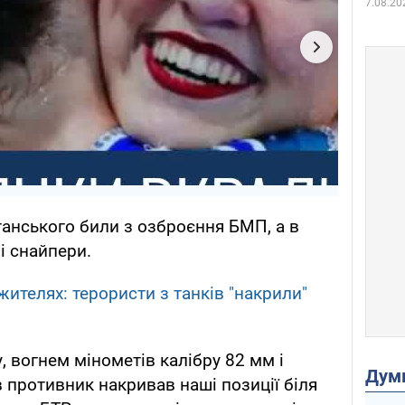
7.08.20
ганського били з озброєння БМП, а в
і снайпери.
ителях: терористи з танків "накрили"
 вогнем мінометів калібру 82 мм і
Дум
 противник накривав наші позиції біля