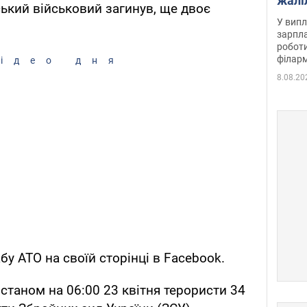
жалі
ський військовий загинув, ще двоє
отри
У випл
зарпла
роботи
філарм
ідео дня
8.08.20
у АТО на своїй сторінці в Facebook.
станом на 06:00 23 квітня терористи 34