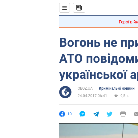
Герої вій
Вогонь не пр
АТО повідоми
української а
OBOZ.UA
Кримінальні новини
24.04.2017 06:41
9,5 т.
10