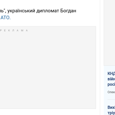
ь", український дипломат Богдан
 АТО.
КНД
вій
рос
пів
Олек
сою
Вих
трі