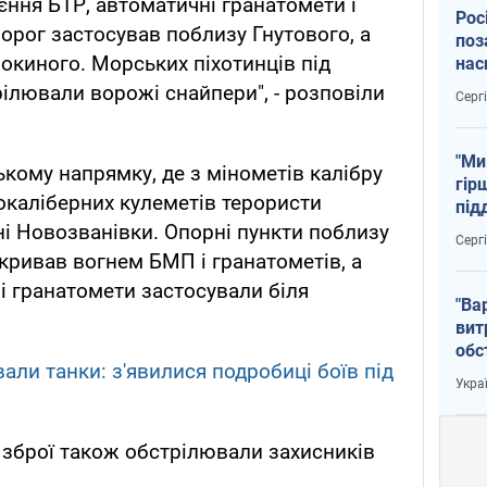
єння БТР, автоматичні гранатомети і
Рос
орог застосував поблизу Гнутового, а
поз
рокиного. Морських піхотинців під
нас
тем
ілювали ворожі снайпери", - розповіли
Серг
"Ми
ькому напрямку, де з мінометів калібру
гір
кокаліберних кулеметів терористи
під
рак
ні Новозванівки. Опорні пункти поблизу
Серг
акривав вогнем БМП і гранатометів, а
і гранатомети застосували біля
"Ва
вит
обс
али танки: з'явилися подробиці боїв під
вря
Укра
офі
ї зброї також обстрілювали захисників