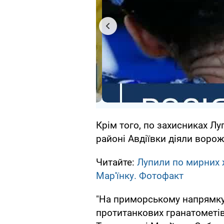
Крім того, по захисниках Лу
районі Авдіївки діяли ворож
Читайте:
Лупили по мирних ж
Мар'їнку. Фотофакт
"На приморському напрямку,
протитанкових гранатометів