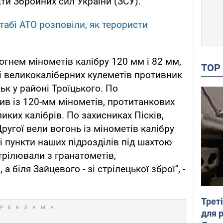
ти Збройних сил України (ЗСУ).
штабі АТО розповіли, як терористи
огнем мінометів калібру 120 мм і 82 мм,
TO
 і великокаліберних кулеметів противник
ьк у районі Троїцького. По
бив із 120-мм мінометів, протитанкових
иких калібрів. По захисниках Пісків,
ругої вели вогонь із мінометів калібру
і пункти наших підрозділів під шахтою
трілювали з гранатометів,
а біля Зайцевого - зі стрілецької зброї", -
Трет
для 