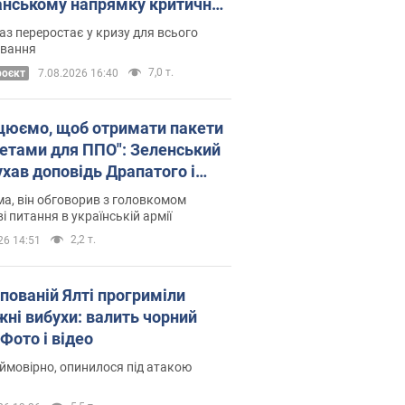
нському напрямку критичний
омфорт: як це вдалося
аз переростає у кризу для всього
овання
7,0 т.
роєкт
7.08.2026 16:40
цюємо, щоб отримати пакети
кетами для ППО": Зеленський
ухав доповідь Драпатого і
сував нові кроки
а, він обговорив з головкомом
і питання в українській армії
2,2 т.
26 14:51
упованій Ялті прогриміли
жні вибухи: валить чорний
Фото і відео
 ймовірно, опинилося під атакою