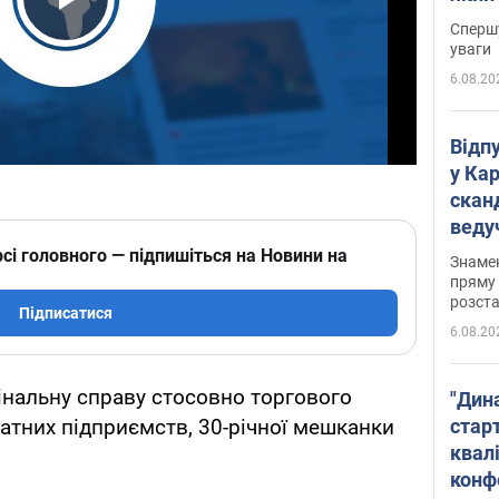
"агр
Play Video
Спершу
уваги
6.08.20
Відп
у Ка
скан
веду
захе
сі головного — підпишіться на Новини на
Знаме
пряму 
розста
Підписатися
6.08.20
інальну справу стосовно торгового
"Дин
стар
атних підприємств, 30-річної мешканки
квалі
конф