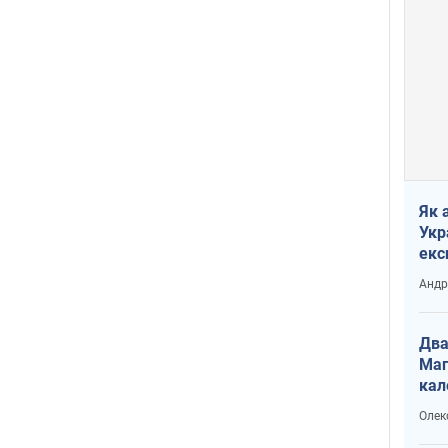
Як 
Укр
екс
наф
Андр
Два
Маг
кал
Олек