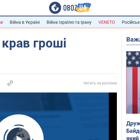
ни
Війна в Україні
Війна Ізраїлю та Ірану
VENETO
Російськ
Важ
крав гроші
Читать на русском
Друж
Байд
який