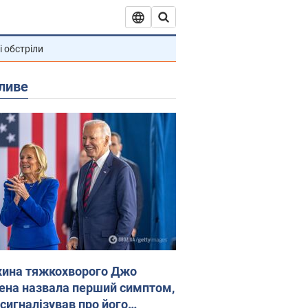
і обстріли
ливе
ина тяжкохворого Джо
ена назвала перший симптом,
 сигналізував про його