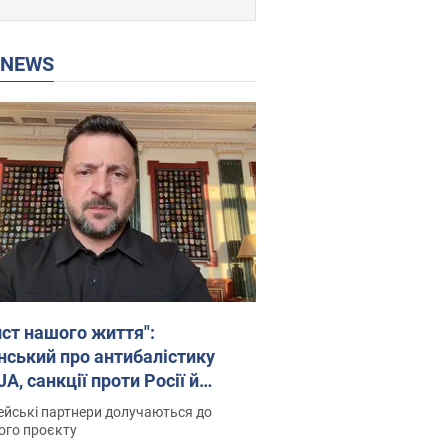
P NEWS
ист нашого життя":
нський про антибалістику
A, санкції проти Росії й
имку аграріїв. Відео
йські партнери долучаються до
ого проєкту