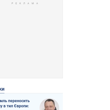
ки
мль переносить
ну в тил Європи: