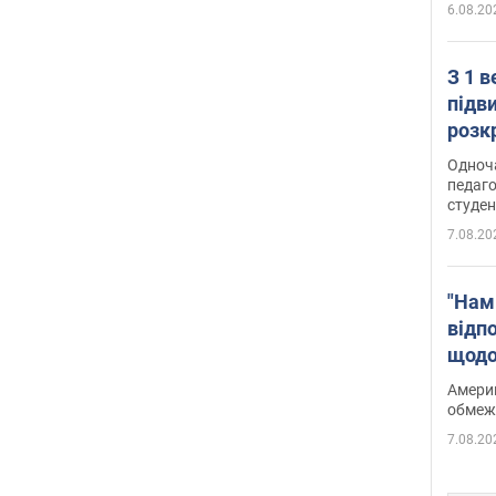
6.08.20
З 1 
підв
розк
Одноч
педаго
студен
7.08.20
"Нам
відп
щодо
Patri
Америк
обмеж
7.08.20