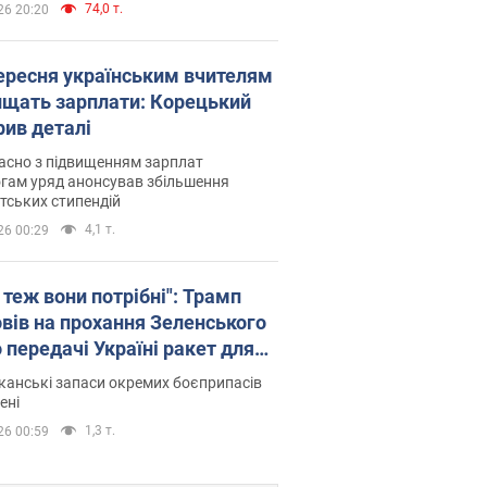
74,0 т.
26 20:20
вересня українським вчителям
ищать зарплати: Корецький
рив деталі
асно з підвищенням зарплат
гам уряд анонсував збільшення
тських стипендій
4,1 т.
26 00:29
 теж вони потрібні": Трамп
овів на прохання Зеленського
 передачі Україні ракет для
ot
анські запаси окремих боєприпасів
ені
1,3 т.
26 00:59