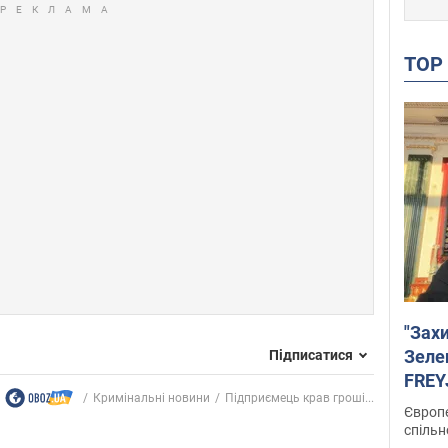
TO
"Зах
Зеле
Підписатися
FREYJ
Кримінальні новини
Підприємець крав гроші...
підтр
Європе
спільн