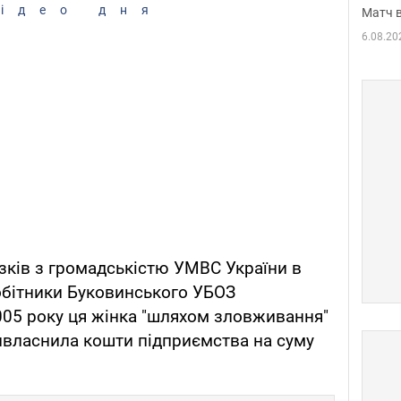
ідео дня
Матч в
6.08.20
язків з громадськістю УМВС України в
робітники Буковинського УБОЗ
005 року ця жінка "шляхом зловживання"
власнила кошти підприємства на суму