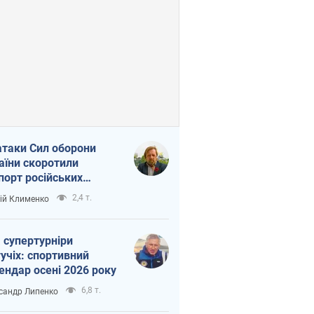
атаки Сил оборони
аїни скоротили
порт російських
топродуктів
2,4 т.
ій Клименко
 супертурніри
учіх: спортивний
ендар осені 2026 року
6,8 т.
сандр Липенко