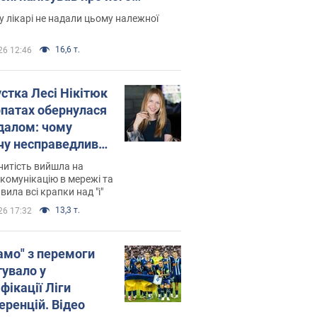
есивний" рак
 лікарі не надали цьому належної
16,6 т.
26 12:46
устка Лесі Нікітюк
рпатах обернулася
далом: чому
чу несправедливо
йтили
нитість вийшла на
комунікацію в мережі та
вила всі крапки над "і"
13,3 т.
26 17:32
амо" з перемоги
тувало у
фікації Ліги
еренцій. Відео