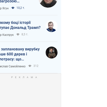
 загрозою
тична логістика
10,2 т.
ор Ягун
якому боці історії
тупає Дональд Трамп?
8,5 т.
ор Каспрук
 заплановану вирубку
ьше 600 дерев і
лотрасу: що
бувається на Теремках
312
ислав Самойленко
иєві