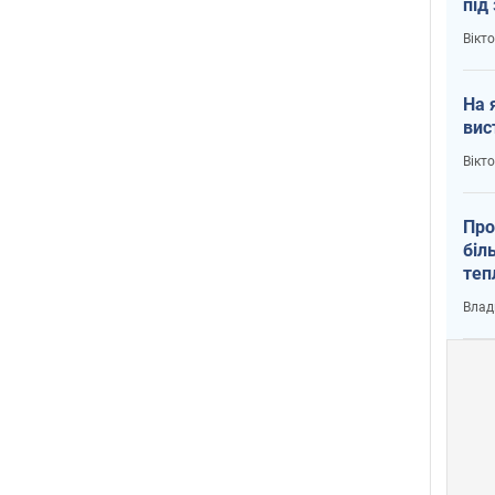
під
кри
Вікт
На 
вис
Вікт
Про
біл
теп
від
Влад
у К