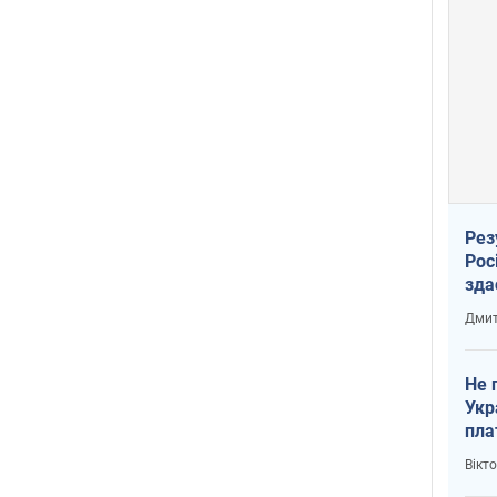
Рез
Рос
зда
Дмит
Не 
Укр
пла
Вікт