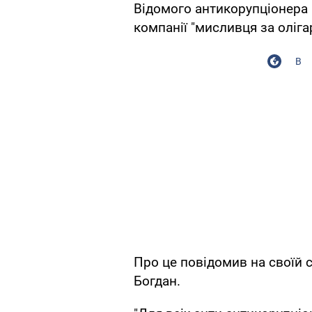
Відомого антикорупціонера 
компанії "мисливця за оліг
В
Про це повідомив на своїй с
Богдан.