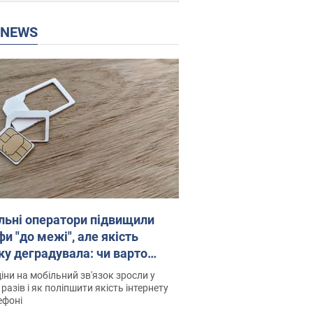
P NEWS
льні оператори підвищили
и "до межі", але якість
ку деградувала: чи варто
житись на ціни
іни на мобільний зв'язок зросли у
 разів і як поліпшити якість інтернету
ефоні