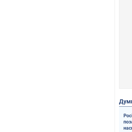
Дум
Рос
поз
нас