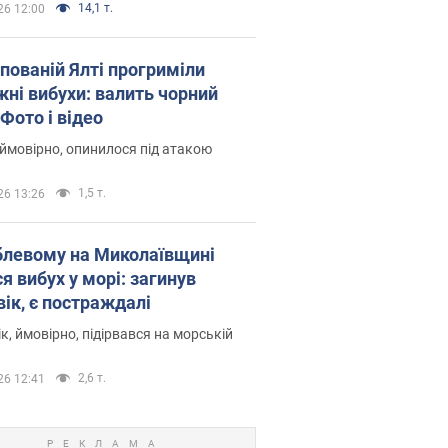
14,1 т.
26 12:00
упованій Ялті прогриміли
жні вибухи: валить чорний
Фото і відео
 ймовірно, опинилося під атакою
1,5 т.
26 13:26
блевому на Миколаївщині
я вибух у морі: загинув
вік, є постраждалі
к, ймовірно, підірвався на морській
2,6 т.
26 12:41