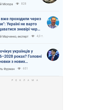
п війни
828
ій Місюра
 вже проходили через
ше": Україні не варто
даватися зневірі через
етний терор
4,0 т.
ій Марченко, експерт
очікує українців у
6–2028 роках? Головні
новки з нових
гнозів від НБУ
651
ль Фурман