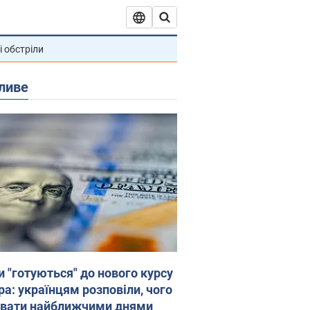
і обстріли
ливе
и "готуються" до нового курсу
ра: українцям розповіли, чого
увати найближчими днями