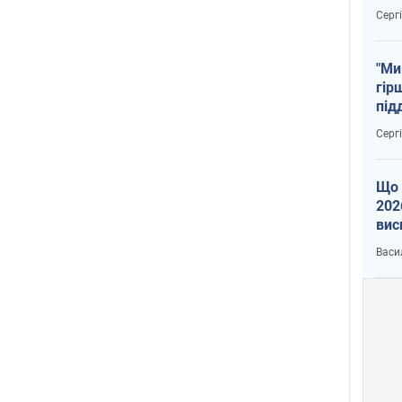
тем
Серг
"Ми
гір
під
рак
Серг
Що 
202
вис
про
Васи