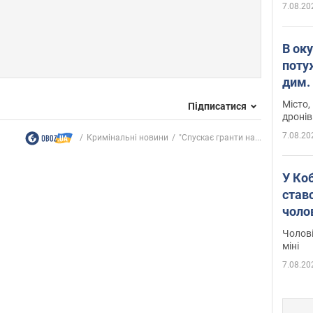
7.08.20
В ок
поту
дим. 
Місто,
Підписатися
дронів
7.08.20
Кримінальні новини
"Спускає гранти на...
У Ко
ставс
чоло
Чолові
міні
7.08.20