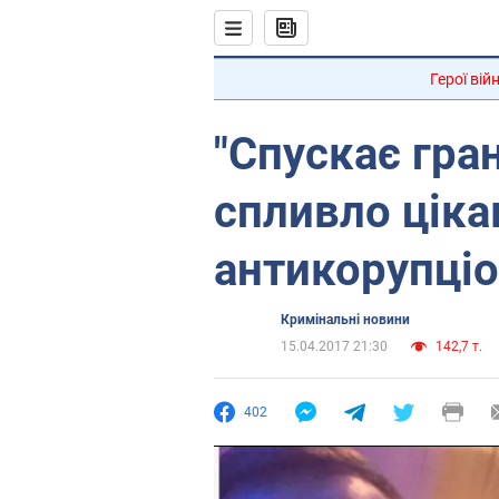
Герої вій
"Спускає гран
спливло ціка
антикорупці
Кримінальні новини
15.04.2017 21:30
142,7 т.
402