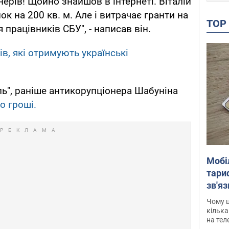
нерів! Щойно знайшов в інтернеті. Віталій
ок на 200 кв. м. Але і витрачає гранти на
TO
я працівників СБУ", - написав він.
ів, які отримують українські
ь", раніше антикорупціонера Шабуніна
о гроші.
Мобі
тариф
зв'яз
скар
Чому ц
кілька
на тел