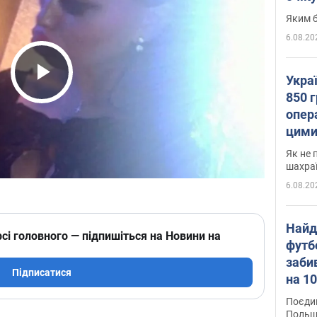
Яким б
6.08.20
Укра
Play Video
850 г
опера
цими
Як не 
шахра
6.08.20
Найд
сі головного — підпишіться на Новини на
футб
заби
Підписатися
на 10
Віде
Поєдин
Польщ