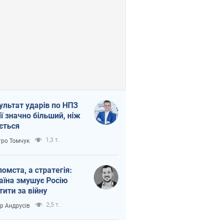
ультат ударів по НПЗ
ії значно більший, ніж
ється
1,3 т.
ро Томчук
помста, а стратегія:
аїна змушує Росію
тити за війну
2,5 т.
ор Андрусів