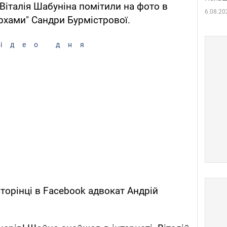
Віталія Шабуніна помітили на фото в
6.08.20
архами" Сандри Бурмістрової.
ідео дня
торінці в Facebook адвокат Андрій