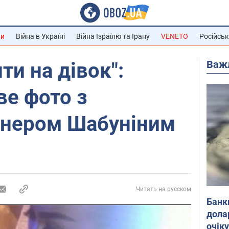
ни
Війна в Україні
Війна Ізраїлю та Ірану
VENETO
Російськ
Важ
ти на дівок":
ве фото з
онером Шабуніним
Читать на русском
Банк
дола
очік