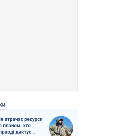
ки
ія втрачає ресурси
а планом: хто
правді диктує