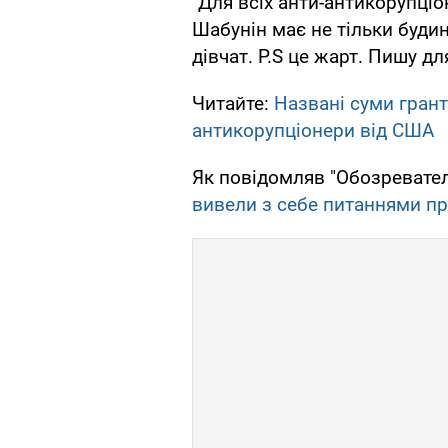
"Для всіх анти-антикорупціо
Шабунін має не тільки будин
дівчат. P.S це жарт. Пишу дл
Читайте:
Названі суми грант
антикорупціонери від США
Як повідомляв "Обозревател
вивели з себе питаннями пр