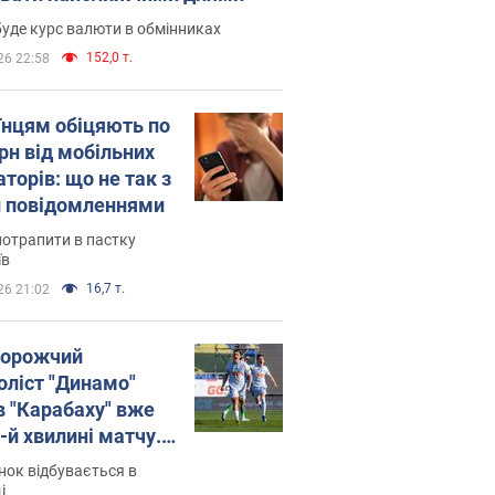
уде курс валюти в обмінниках
152,0 т.
26 22:58
їнцям обіцяють по
рн від мобільних
торів: що не так з
 повідомленнями
потрапити в пастку
їв
16,7 т.
26 21:02
орожчий
оліст "Динамо"
в "Карабаху" вже
-й хвилині матчу.
о
ок відбувається в
і