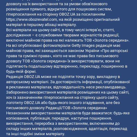
дозволу на їх використання та за умови обов'язкового
розміщення прямого, відкритого для пошукових систем,
гіперпосилання на сторінку OBOZ.UA за посиланням
https://www.obozrevatel.com
, на якій розміщено оригінальний
матеріал в першому абзаці матеріалу.
Всі матеріали на цьому сайті, в тому числі інтерв’ю, статті,
дослідження – є службовими творами журналістів редакції,
виключні майнові права на які належать ТОВ «Золота середина».
На всі опубліковані фотоматеріали Getty Images редакція має
майнові права, які захищаються законом України «Про авторські
права та суміжні права», ніхто не має права без письмового
дозволу ТОВ «Золота середина» їх використовувати, вони не
підлягають подальшому відтворенню, перекладу, поширенню в
будь-якій формі.
Редакція OBOZ.UA може не поділяти точку зору, викладену в
авторському матеріалі. За достовірність інформації, опублікованої
в рекламних матеріалах, відповідальність несе рекламодавець.
Заборонено використання матеріалів розміщених на цьому сайті,
хоч із зазначенням гіперпосилання на сторінку цього сайту,
логотипу OBOZ.UA або будь-якого іншого згадування, але без
письмового дозволу Редакції/ТОВ «Золота середина»
Незаконним використанням матеріалів буде вважатися: будь-яке
копiювання, публiкацiя, передрук, наступне поширення,
використання, переробка з використанням, включенням до
складу інших матеріалів, розповсюдження, адаптація, переклад
та інші подібні зміни матеріалу.