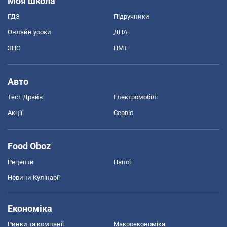
Моя школа
ГДЗ
Підручники
Онлайн уроки
ДПА
ЗНО
НМТ
Авто
Тест Драйв
Електромобілі
Акції
Сервіс
Food Oboz
Рецепти
Напої
Новини Кулінарії
Економіка
Ринки та компанії
Макроекономіка