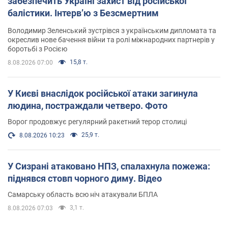
забезпечить Україні захист від російської
балістики. Інтерв’ю з Безсмертним
Володимир Зеленський зустрівся з українським дипломата та
окреслив нове бачення війни та ролі міжнародних партнерів у
боротьбі з Росією
15,8 т.
8.08.2026 07:00
У Києві внаслідок російської атаки загинула
людина, постраждали четверо. Фото
Ворог продовжує регулярний ракетний терор столиці
25,9 т.
8.08.2026 10:23
У Сизрані атаковано НПЗ, спалахнула пожежа:
піднявся стовп чорного диму. Відео
Самарську область всю ніч атакували БПЛА
3,1 т.
8.08.2026 07:03