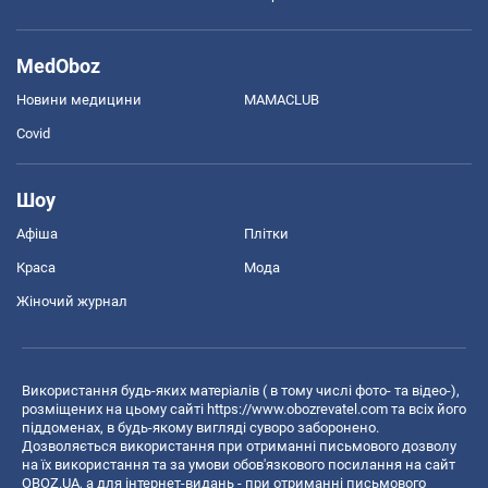
MedOboz
Новини медицини
MAMACLUB
Covid
Шоу
Афіша
Плітки
Краса
Мода
Жіночий журнал
Використання будь-яких матеріалів ( в тому числі фото- та відео-),
розміщених на цьому сайті
https://www.obozrevatel.com
та всіх його
піддоменах, в будь-якому вигляді суворо заборонено.
Дозволяється використання при отриманні письмового дозволу
на їх використання та за умови обов'язкового посилання на сайт
OBOZ.UA, а для інтернет-видань - при отриманні письмового