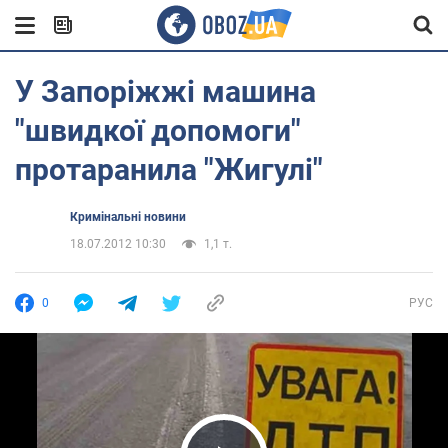
У Запоріжжі машина
"швидкої допомоги"
протаранила "Жигулі"
Кримінальні новини
18.07.2012 10:30
1,1 т.
0
РУС