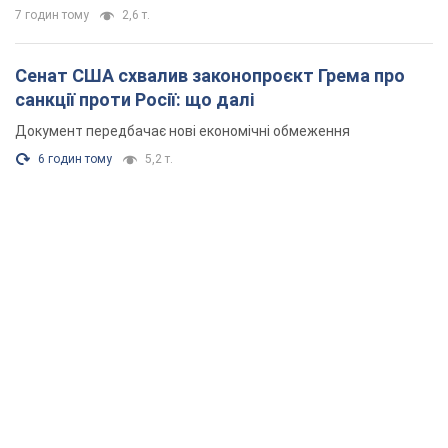
7 годин тому
2,6 т.
Сенат США схвалив законопроєкт Грема про
санкції проти Росії: що далі
Документ передбачає нові економічні обмеження
6 годин тому
5,2 т.