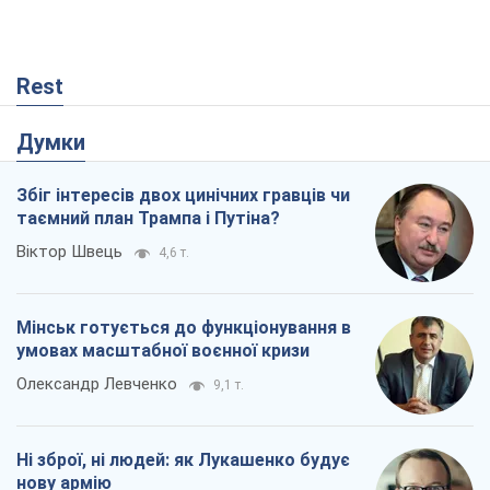
Rest
Думки
Збіг інтересів двох цинічних гравців чи
таємний план Трампа і Путіна?
Віктор Швець
4,6 т.
Мінськ готується до функціонування в
умовах масштабної воєнної кризи
Олександр Левченко
9,1 т.
Ні зброї, ні людей: як Лукашенко будує
нову армію