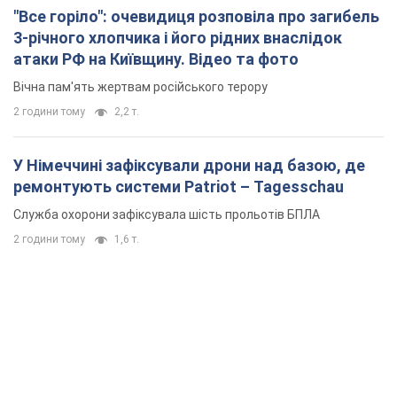
"Все горіло": очевидиця розповіла про загибель
3-річного хлопчика і його рідних внаслідок
атаки РФ на Київщину. Відео та фото
Вічна пам'ять жертвам російського терору
2 години тому
2,2 т.
У Німеччині зафіксували дрони над базою, де
ремонтують системи Patriot – Tagesschau
Служба охорони зафіксувала шість прольотів БПЛА
2 години тому
1,6 т.