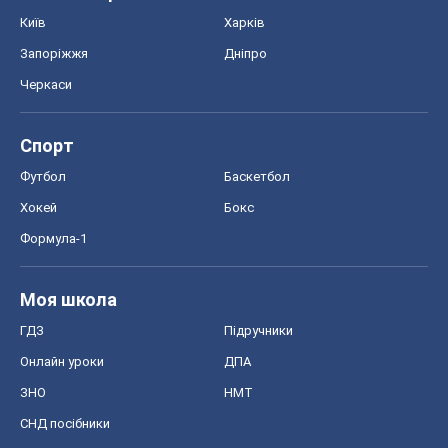
Київ
Харків
Запоріжжя
Дніпро
Черкаси
Спорт
Футбол
Баскетбол
Хокей
Бокс
Формула-1
Моя школа
ГДЗ
Підручники
Онлайн уроки
ДПА
ЗНО
НМТ
СНД посібники