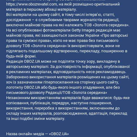
https://www.obozrevatel.com
, на якій розміщено оригінальний
матеріал в першому абзаці матеріалу.
Всі матеріали на цьому сайті, в тому числі інтерв’ю, статті,
дослідження – є службовими творами журналістів редакції,
виключні майнові права на які належать ТОВ «Золота середина».
На всі опубліковані фотоматеріали Getty Images редакція має
майнові права, які захищаються законом України «Про авторські
права та суміжні права», ніхто не має права без письмового
дозволу ТОВ «Золота середина» їх використовувати, вони не
підлягають подальшому відтворенню, перекладу, поширенню в
будь-якій формі.
Редакція OBOZ.UA може не поділяти точку зору, викладену в
авторському матеріалі. За достовірність інформації, опублікованої
в рекламних матеріалах, відповідальність несе рекламодавець.
Заборонено використання матеріалів розміщених на цьому сайті,
хоч із зазначенням гіперпосилання на сторінку цього сайту,
логотипу OBOZ.UA або будь-якого іншого згадування, але без
письмового дозволу Редакції/ТОВ «Золота середина»
Незаконним використанням матеріалів буде вважатися: будь-яке
копiювання, публiкацiя, передрук, наступне поширення,
використання, переробка з використанням, включенням до
складу інших матеріалів, розповсюдження, адаптація, переклад
та інші подібні зміни матеріалу.
Назва онлайн медіа — «OBOZ.UA»