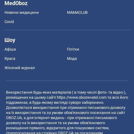
MedOboz
Новини медицини
MAMACLUB
Covid
Шоу
Афіша
Плітки
Краса
Мода
Жіночий журнал
Використання будь-яких матеріалів ( в тому числі фото- та відео-),
розміщених на цьому сайті
https://www.obozrevatel.com
та всіх його
піддоменах, в будь-якому вигляді суворо заборонено.
Дозволяється використання при отриманні письмового дозволу
на їх використання та за умови обов'язкового посилання на сайт
OBOZ.UA, а для інтернет-видань - при отриманні письмового
дозволу на їх використання та за умови обов'язкового
розміщення прямого, відкритого для пошукових систем,
гіперпосилання на сторінку OBOZ.UA за посиланням