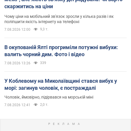
скаржитись на ціни
Чому ціни на мобільний зв'язок зросли у кілька разів і як
поліпшити якість інтернету на телефоні
9,3 т.
7.08.2026 12:00
В окупованій Ялті прогриміли потужні вибухи:
валить чорний дим. Фото і відео
339
7.08.2026 13:26
У Коблевому на Миколаївщині стався вибух у
морі: загинув чоловік, є постраждалі
Чоловік, ймовірно, підірвався на морській міні
2,0 т.
7.08.2026 12:41