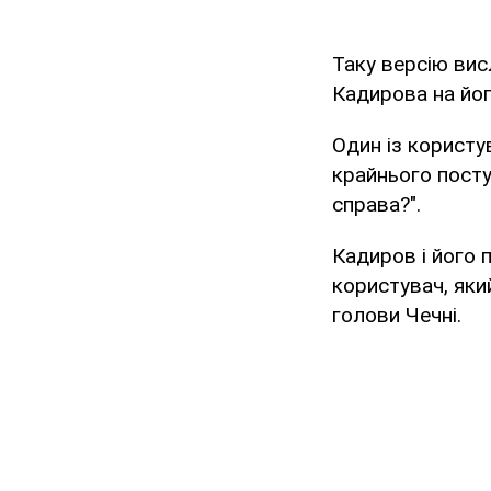
Таку версію вис
Кадирова на йог
Один із користу
крайнього посту
справа?".
Кадиров і його 
користувач, яки
голови Чечні.