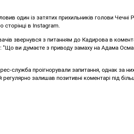
ловив один із затятих прихильників голови Чечні 
о сторінці в Instagram.
вачів звернувся з питанням до Кадирова в комент
: "Що ви думаєте з приводу замаху на Адама Осмає
прес-служба проігнорували запитання, однак за них
й регулярно залишав позитивні коментарі під біль