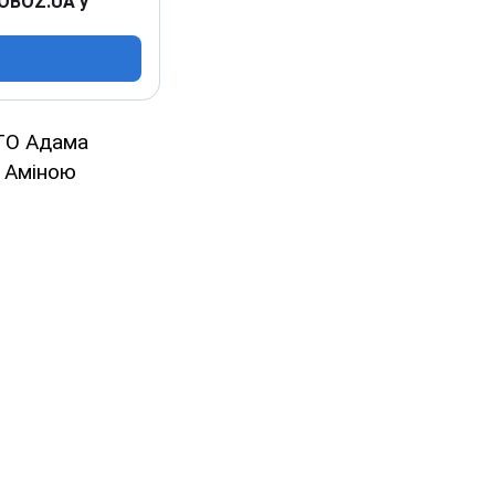
 OBOZ.UA у
ТО Адама
О Аміною