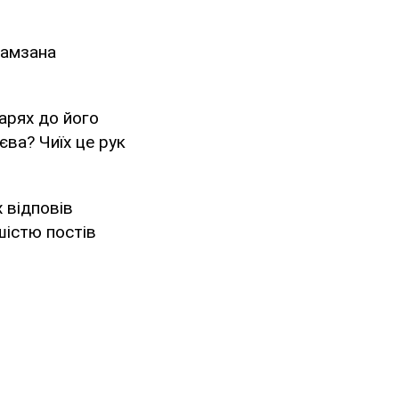
Рамзана
арях до його
ва? Чиїх це рук
 відповів
шістю постів