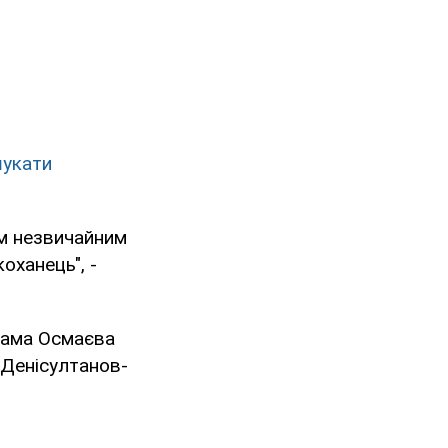
шукати
им незвичайним
коханець", -
дама Осмаєва
 Денісултанов-