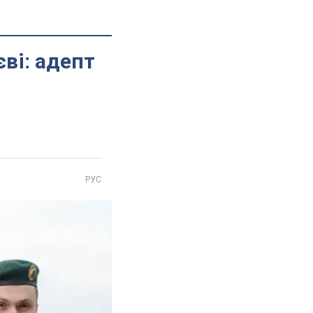
ві: адепт
РУС