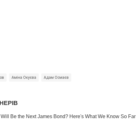
ов
Аміна Окуєва
Адам Осмаєв