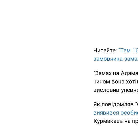
Читайте:
"Там 10
замовника зама
"Замах на Адам
чином вона хотіл
висловив упевне
Як повідомляв 
виявився особис
Курмакаєв на пр