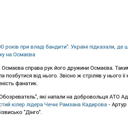
0 років при владі бандити": Україні підказали, де 
ху на Осмаєва
а Осмаєва справа рук його дружини Осмаєва. Так
а позбутися від нього. Звісно ж стріляв у нього її 
ність фанатик.
"Обозреватель", які напали на добровольця АТО А
тий кілер лідера Чечні Рамзана Кадирова
- Артур
ізвисько "Дінго".