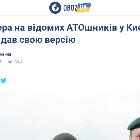
ера на відомих АТОшників у Киє
 дав свою версію
новини
5
33,4 т.