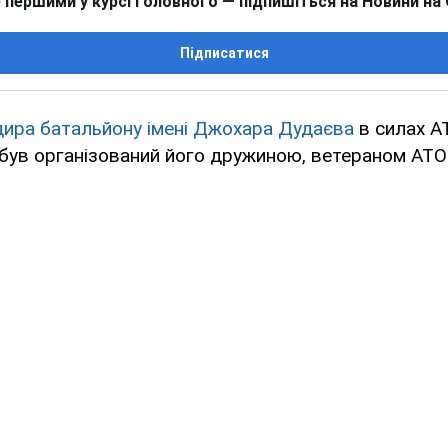
 першими у курсі головного — підпишіться на Новини на
Підписатися
дира батальйону імені Джохара Дудаєва
в силах А
 був організований його дружиною, ветераном АТ