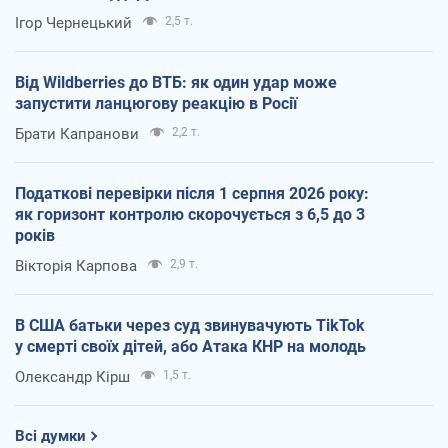
Ігор Чернецький
2,5 т.
Від Wildberries до ВТБ: як один удар може
запустити ланцюгову реакцію в Росії
Брати Капранови
2,2 т.
Податкові перевірки після 1 серпня 2026 року:
як горизонт контролю скорочується з 6,5 до 3
років
Вікторія Карпова
2,9 т.
В США батьки через суд звинувачують TikTok
у смерті своїх дітей, або Атака КНР на молодь
Олександр Кірш
1,5 т.
Всі думки