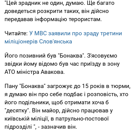
"Цей зрадник не один, думаю. Ще багато
доведеться розкрити таких, він дійсно
передавав інформацію терористам.
Читайте:
У МВС заявили про зраду третини
міліціонерів Слов'янська
Його позивний був "Бонаква". З'ясовуємо
звідки йому відомо був час приїзду в зону
АТО міністра Авакова.
Пану "Бонаква" загрожує до 15 років в тюрми,
я думаю він про себе подбає і розповість, хто
його подільники, щоб отримати хоча б
"десятку". Він майор, дійсно працював у
київській міліції, в патрульно-постової
підрозділі ", - зазначив він.