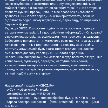
На всі опубліковані фотоматеріали Getty Images редакція має
майнові права, які захищаються законом України «Про авторські
права та суміжні права», ніхто не має права без письмового
дозволу ТОВ «Золота середина» їх використовувати, вони не
підлягають подальшому відтворенню, перекладу, поширенню в
будь-якій формі.
Редакція OBOZ.UA може не поділяти точку зору, викладену в
авторському матеріалі. За достовірність інформації, опублікованої
в рекламних матеріалах, відповідальність несе рекламодавець.
Заборонено використання матеріалів розміщених на цьому сайті,
хоч із зазначенням гіперпосилання на сторінку цього сайту,
логотипу OBOZ.UA або будь-якого іншого згадування, але без
письмового дозволу Редакції/ТОВ «Золота середина»
Незаконним використанням матеріалів буде вважатися: будь-яке
копiювання, публiкацiя, передрук, наступне поширення,
використання, переробка з використанням, включенням до
складу інших матеріалів, розповсюдження, адаптація, переклад
та інші подібні зміни матеріалу.
Назва онлайн медіа — «OBOZ.UA»
- суб'єкт у сфері онлайн медіа;
- ідентифікатор медіа — R40-06156;
- поштова адреса — вул. Деревообробна, буд. 7, м. Київ, 01013;
- адреса електронної пошти —
[email protected]
; - телефон — (044)
585 46 20