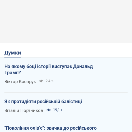
Думки
На якому боці історії виступає Дональд
Трамп?
Віктор Каспрук
2,4 т.
Як протидіяти російській балістиці
Віталій Портников
19,1 т.
"Покоління олів'є": звичка до російського