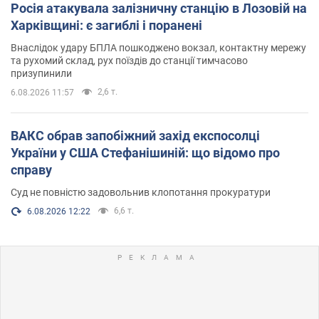
Росія атакувала залізничну станцію в Лозовій на
Харківщині: є загиблі і поранені
Внаслідок удару БПЛА пошкоджено вокзал, контактну мережу
та рухомий склад, рух поїздів до станції тимчасово
призупинили
2,6 т.
6.08.2026 11:57
ВАКС обрав запобіжний захід експосолці
України у США Стефанішиній: що відомо про
справу
Суд не повністю задовольнив клопотання прокуратури
6,6 т.
6.08.2026 12:22