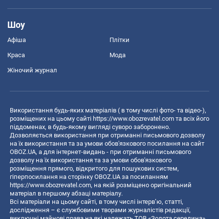
Шоу
Афіша
Плітки
Краса
Мода
Жіночий журнал
Використання будь-яких матеріалів ( в тому числі фото- та відео-),
розміщених на цьому сайті
https://www.obozrevatel.com
та всіх його
піддоменах, в будь-якому вигляді суворо заборонено.
Дозволяється використання при отриманні письмового дозволу
на їх використання та за умови обов'язкового посилання на сайт
OBOZ.UA, а для інтернет-видань - при отриманні письмового
дозволу на їх використання та за умови обов'язкового
розміщення прямого, відкритого для пошукових систем,
гіперпосилання на сторінку OBOZ.UA за посиланням
https://www.obozrevatel.com
, на якій розміщено оригінальний
матеріал в першому абзаці матеріалу.
Всі матеріали на цьому сайті, в тому числі інтерв’ю, статті,
дослідження – є службовими творами журналістів редакції,
виключні майнові права на які належать ТОВ «Золота середина».