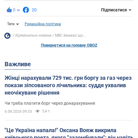
0
20
Підписатися
Теги
Редакційна політика
Кримінальні новини
МВС вважає що...
Повернутися на головну OBOZ
Важливе
Жінці нарахували 729 тис. грн боргу за газ через
покази зіпсованого лічильника: суддя ухвалив
неочікуване рішення
Чи треба платити борг через донарахування
5,4 т.
6.08.2026 09:53
"Це Україна напала!" Оксана Вояж викрила
київського поета, якого "зазомбували": він навіть