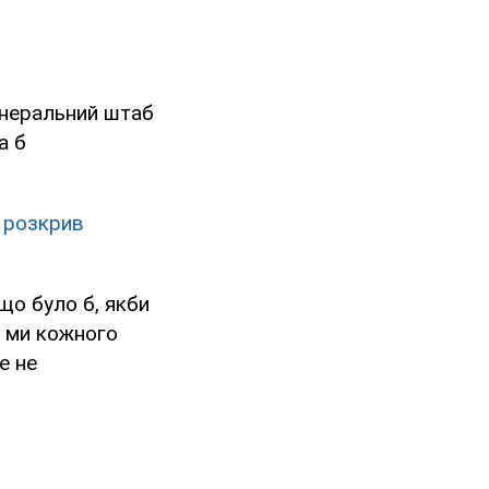
Генеральний штаб
а б
 розкрив
 що було б, якби
я ми кожного
е не