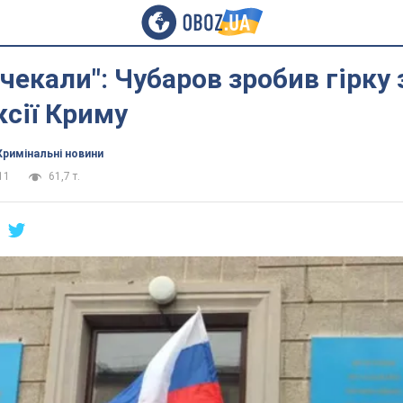
чекали": Чубаров зробив гірку 
сії Криму
Кримінальні новини
11
61,7 т.