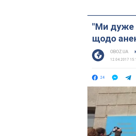
"Ми дуже 
щодо анек
OBOZ.UA
12.04.2017 15:
24