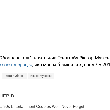
"Обозреватель", начальник Генштабу Віктор Муже
о спецоперацію
, яка могла б змінити хід подій у 201
Рефат Чубаров
Віктор Муженко