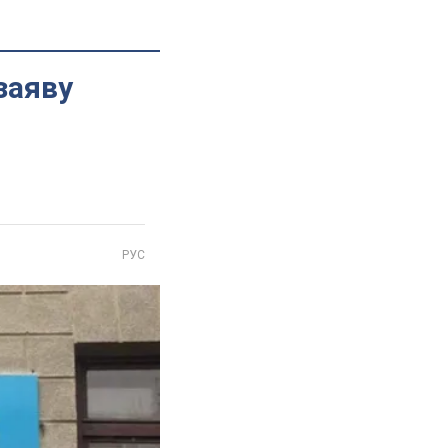
заяву
РУС