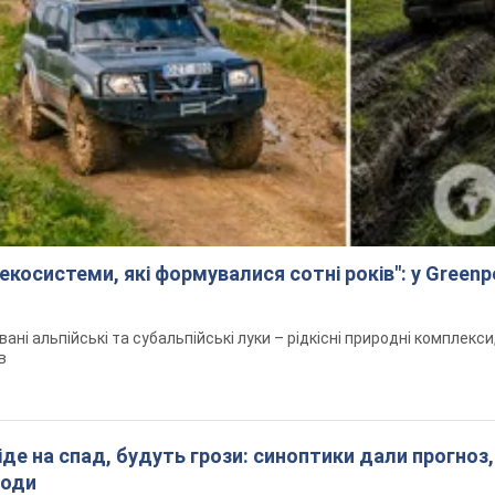
екосистеми, які формувалися сотні років": у Green
вані альпійські та субальпійські луки – рідкісні природні комплекс
в
піде на спад, будуть грози: синоптики дали прогноз,
годи