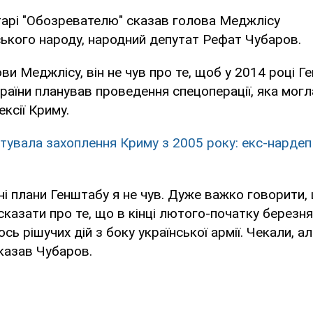
тарі "Обозревателю" сказав голова Меджлісу
ького народу, народний депутат Рефат Чубаров.
ви Меджлісу, він не чув про те, щоб у 2014 році 
раїни планував проведення спецоперації, яка могл
ксії Криму.
тувала захоплення Криму з 2005 року: екс-нардеп
бні плани Генштабу я не чув. Дуже важко говорити,
сказати про те, що в кінці лютого-початку березн
сь рішучих дій з боку української армії. Чекали, ал
сказав Чубаров.