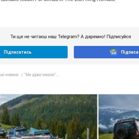
Ти ще не читаєш наш Telegram? А даремно! Підписуйся
Підписатись
Підписа
ьні новини
"Ми дуже чекали":...