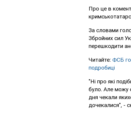
Про це в комен
кримськотатарс
За словами голо
Збройних сил Ук
перешкодити ане
Читайте:
ФСБ го
подробиці
"Ні про які поді
було. Але можу 
дня чекали якихо
дочекалися", - 