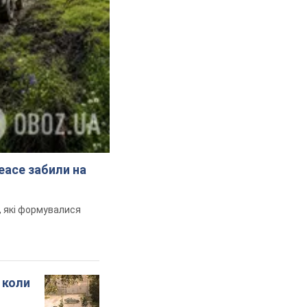
peace забили на
и, які формувалися
 коли