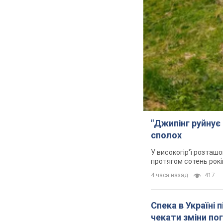
"Джипінг руйнує 
сполох
У високогір'ї розташо
протягом сотень рокі
4 часа назад
417
Спека в Україні 
чекати зміни по