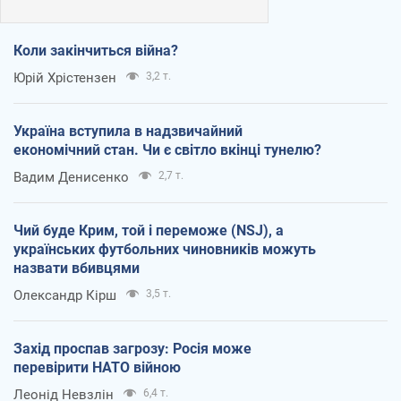
Коли закінчиться війна?
Юрій Хрістензен
3,2 т.
Україна вступила в надзвичайний
економічний стан. Чи є світло вкінці тунелю?
Вадим Денисенко
2,7 т.
Чий буде Крим, той і переможе (NSJ), а
українських футбольних чиновників можуть
назвати вбивцями
Олександр Кірш
3,5 т.
Захід проспав загрозу: Росія може
перевірити НАТО війною
Леонід Невзлін
6,4 т.