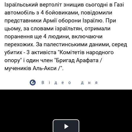
Ізраїльський вертоліт знищив сьогодні в Газі
автомобіль з 4 бойовиками, повідомили
представники Армії оборони Ізраїлю. При
цьому, за словами ізраїльтян, отримали
поранення ще 4 людини, включаючи
перехожих. За палестинськими даними, серед
убитих - 3 активіста "Комітетів народного
опору" і один член "Бригад Арафата /
мучеників Аль-Акси /".
Відео дня