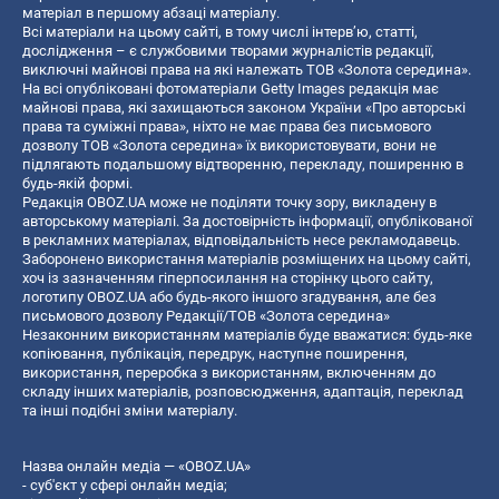
матеріал в першому абзаці матеріалу.
Всі матеріали на цьому сайті, в тому числі інтерв’ю, статті,
дослідження – є службовими творами журналістів редакції,
виключні майнові права на які належать ТОВ «Золота середина».
На всі опубліковані фотоматеріали Getty Images редакція має
майнові права, які захищаються законом України «Про авторські
права та суміжні права», ніхто не має права без письмового
дозволу ТОВ «Золота середина» їх використовувати, вони не
підлягають подальшому відтворенню, перекладу, поширенню в
будь-якій формі.
Редакція OBOZ.UA може не поділяти точку зору, викладену в
авторському матеріалі. За достовірність інформації, опублікованої
в рекламних матеріалах, відповідальність несе рекламодавець.
Заборонено використання матеріалів розміщених на цьому сайті,
хоч із зазначенням гіперпосилання на сторінку цього сайту,
логотипу OBOZ.UA або будь-якого іншого згадування, але без
письмового дозволу Редакції/ТОВ «Золота середина»
Незаконним використанням матеріалів буде вважатися: будь-яке
копiювання, публiкацiя, передрук, наступне поширення,
використання, переробка з використанням, включенням до
складу інших матеріалів, розповсюдження, адаптація, переклад
та інші подібні зміни матеріалу.
Назва онлайн медіа — «OBOZ.UA»
- суб'єкт у сфері онлайн медіа;