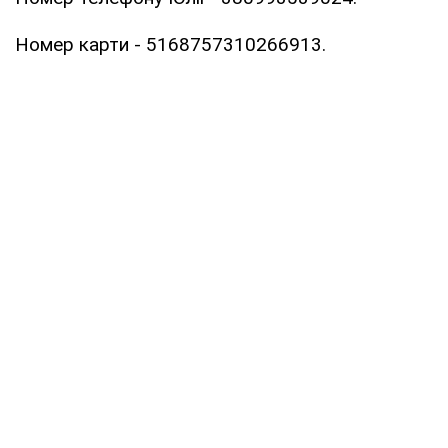
Номер карти - 5168757310266913.