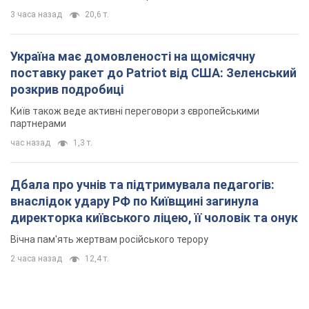
3 часа назад
20,6 т.
Україна має домовленості на щомісячну
поставку ракет до Patriot від США: Зеленський
розкрив подробиці
Київ також веде активні переговори з європейськими
партнерами
час назад
1,3 т.
Дбала про учнів та підтримувала педагогів:
внаслідок удару РФ по Київщині загинула
директорка київського ліцею, її чоловік та онук
Вічна пам'ять жертвам російського терору
2 часа назад
12,4 т.