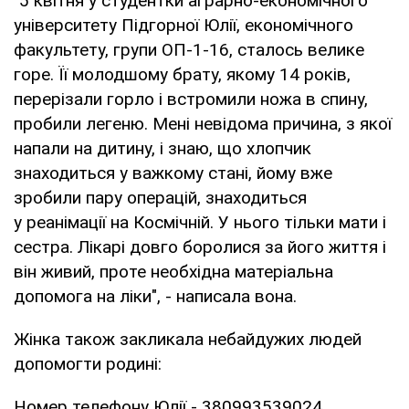
"5 квітня у студентки аграрно-економічного
університету Підгорної Юлії, економічного
факультету, групи ОП-1-16, сталось велике
горе. Її молодшому брату, якому 14 років,
перерізали горло і встромили ножа в спину,
пробили легеню. Мені невідома причина, з якої
напали на дитину, і знаю, що хлопчик
знаходиться у важкому стані, йому вже
зробили пару операцій, знаходиться
у реанімації на Космічній. У нього тільки мати і
сестра. Лікарі довго боролися за його життя і
він живий, проте необхідна матеріальна
допомога на ліки", - написала вона.
Жінка також закликала небайдужих людей
допомогти родині:
Номер телефону Юлії - 380993539024.