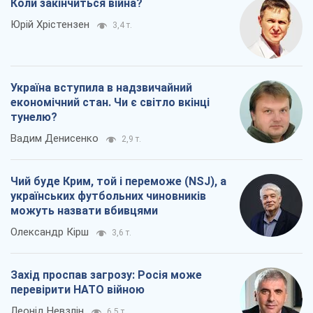
Коли закінчиться війна?
Юрій Хрістензен
3,4 т.
Україна вступила в надзвичайний
економічний стан. Чи є світло вкінці
тунелю?
Вадим Денисенко
2,9 т.
Чий буде Крим, той і переможе (NSJ), а
українських футбольних чиновників
можуть назвати вбивцями
Олександр Кірш
3,6 т.
Захід проспав загрозу: Росія може
перевірити НАТО війною
Леонід Невзлін
6,5 т.