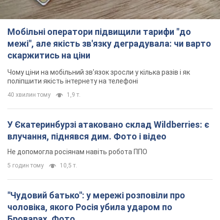
Мобільні оператори підвищили тарифи "до
межі", але якість зв'язку деградувала: чи варто
скаржитись на ціни
Чому ціни на мобільний зв'язок зросли у кілька разів і як
поліпшити якість інтернету на телефоні
40 хвилин тому
1,9 т.
У Єкатеринбурзі атаковано склад Wildberries: є
влучання, піднявся дим. Фото і відео
Не допомогла росіянам навіть робота ППО
5 годин тому
10,5 т.
"Чудовий батько": у мережі розповіли про
чоловіка, якого Росія убила ударом по
Броварах. Фото