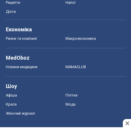
Рецепти
Напої
Дієти
Економіка
Ринки та компанії
Макроекономіка
MedOboz
Новини медицини
MAMACLUB
Шоу
Афіша
Плітки
Краса
Мода
Жіночий журнал