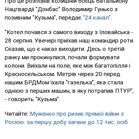
Про це розповів колишній боєць батальйону
Нацгвардії "Донбас" Володимир Гунько з
позивним "Кузьма", передає
"24 канал"
.
"Котел почався з самого виходу з Іловайська -
28 серпня. Увечері приїхав наш командир роти.
Сказав, що є наказ виходити. Десь о третій
ранку ми прокинулися, почали формувати
колони. Виїхали на поле, яке між багатопілля і
Красносельськом. Метрів через 20 перед
нашим БРДМом їхала "газелька", яка стала
однією з перших машин, в яку потрапив ПТУР",
- говорить "Кузьма".
Читайте:
Муженко про ризик прямої війни з
Росією: за першу добу загине до 12 тис. осіб