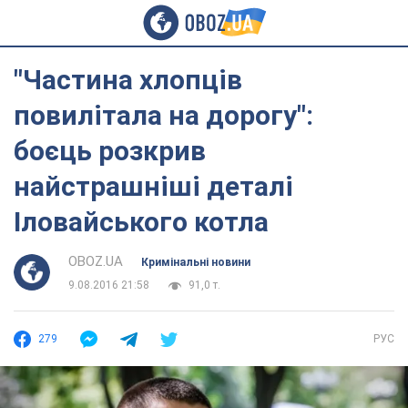
"Частина хлопців
повилітала на дорогу":
боєць розкрив
найстрашніші деталі
Іловайського котла
OBOZ.UA
Кримінальні новини
9.08.2016 21:58
91,0 т.
279
РУС