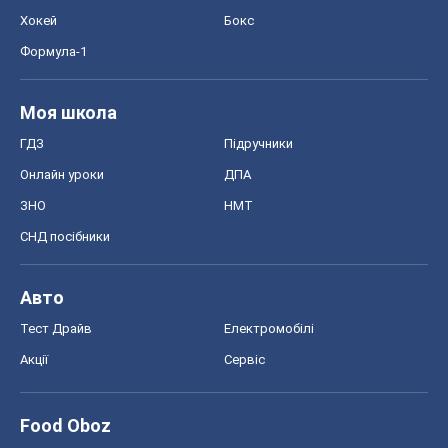
Хокей
Бокс
Формула-1
Моя школа
ГДЗ
Підручники
Онлайн уроки
ДПА
ЗНО
НМТ
СНД посібники
Авто
Тест Драйв
Електромобілі
Акції
Сервіс
Food Oboz