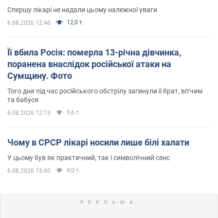
Спершу лікарі не надали цьому належної уваги
12,0 т.
6.08.2026 12:46
Її вбила Росія: померла 13-річна дівчинка,
поранена внаслідок російської атаки на
Сумщину. Фото
Того дня під час російського обстрілу загинули її брат, вітчим
та бабуся
9,6 т.
6.08.2026 12:13
Чому в СРСР лікарі носили лише білі халати
У цьому був як практичний, так і символічний сенс
4,0 т.
6.08.2026 13:00