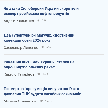
Як атаки Сил оборони України скоротили
експорт російських нафтопродуктів
Андрій Клименко
1,0 т.
Два супертурніри Магучіх: спортивний
календар осені 2026 року
Олександр Липенко
657
Ракетний щит і меч України: ставка на
виробництво власних ракет
Кирило Татарінов
1,7 т.
Посмертна "презумпція винуватості": хто
дозволив ТЦК судити загиблих захисників
Марина Ставнійчук
4,2 т.