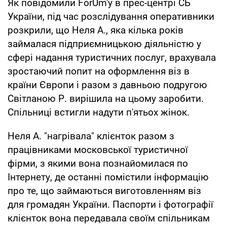
Як повідомили ForUm'у в прес-центрі СБ
України, під час розслідування оперативники
розкрили, що Неля А., яка кілька років
займалася підприємницькою діяльністю у
сфері надання туристичних послуг, врахувала
зростаючий попит на оформлення віз в
країни Європи і разом з давньою подругою
Світланою Р. вирішила на цьому заробити.
Спільниці встигли надути п'ятьох жінок.
Неля А. "нагрівала" клієнток разом з
працівниками московської туристичної
фірми, з якими вона познайомилася по
Інтернету, де останні помістили інформацію
про те, що займаються виготовленням віз
для громадян України. Паспорти і фотографії
клієнток вона передавала своїм спільникам