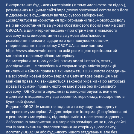
Використання будь-яких матеріалів ( в тому числі фото- та відео-),
розміщених на цьому сайті
https://www.obozrevatel.com
та всіх його
піддоменах, в будь-якому вигляді суворо заборонено.
Дозволяється використання при отриманні письмового дозволу
на їх використання та за умови обов'язкового посилання на сайт
OBOZ.UA, а для інтернет-видань - при отриманні письмового
дозволу на їх використання та за умови обов'язкового
розміщення прямого, відкритого для пошукових систем,
гіперпосилання на сторінку OBOZ.UA за посиланням
https://www.obozrevatel.com
, на якій розміщено оригінальний
матеріал в першому абзаці матеріалу.
Всі матеріали на цьому сайті, в тому числі інтерв’ю, статті,
дослідження – є службовими творами журналістів редакції,
виключні майнові права на які належать ТОВ «Золота середина».
На всі опубліковані фотоматеріали Getty Images редакція має
майнові права, які захищаються законом України «Про авторські
права та суміжні права», ніхто не має права без письмового
дозволу ТОВ «Золота середина» їх використовувати, вони не
підлягають подальшому відтворенню, перекладу, поширенню в
будь-якій формі.
Редакція OBOZ.UA може не поділяти точку зору, викладену в
авторському матеріалі. За достовірність інформації, опублікованої
в рекламних матеріалах, відповідальність несе рекламодавець.
Заборонено використання матеріалів розміщених на цьому сайті,
хоч із зазначенням гіперпосилання на сторінку цього сайту,
логотипу OBOZ.UA або будь-якого іншого згадування, але без