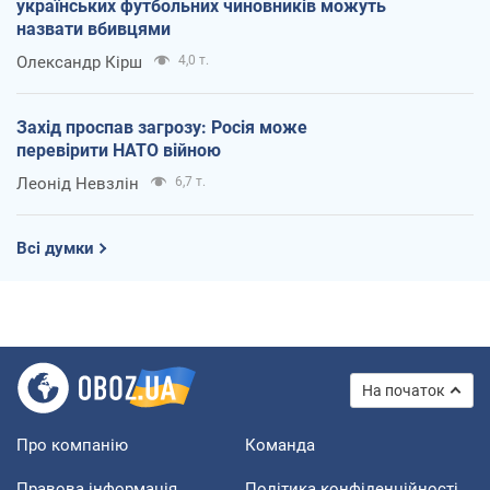
українських футбольних чиновників можуть
назвати вбивцями
Олександр Кірш
4,0 т.
Захід проспав загрозу: Росія може
перевірити НАТО війною
Леонід Невзлін
6,7 т.
Всі думки
На початок
Про компанію
Команда
Правова інформація
Політика конфіденційності