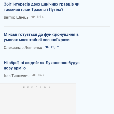
Збіг інтересів двох цинічних гравців чи
таємний план Трампа і Путіна?
Віктор Швець
6,4 т.
Мінськ готується до функціонування в
умовах масштабної воєнної кризи
Олександр Левченко
12,3 т.
Ні зброї, ні людей: як Лукашенко будує
нову армію
Ігар Тишкевич
8,6 т.