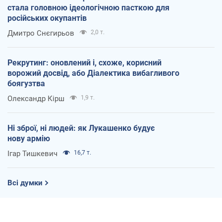
стала головною ідеологічною пасткою для
російських окупантів
Дмитро Снєгирьов
2,0 т.
Рекрутинг: оновлений і, схоже, корисний
ворожий досвід, або Діалектика вибагливого
боягузтва
Олександр Кірш
1,9 т.
Ні зброї, ні людей: як Лукашенко будує
нову армію
Ігар Тишкевич
16,7 т.
Всі думки