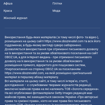
Афіша
Плітки
Краса
Мода
Жіночий журнал
Використання будь-яких матеріалів ( в тому числі фото- та відео-),
розміщених на цьому сайті
https://www.obozrevatel.com
та всіх його
піддоменах, в будь-якому вигляді суворо заборонено.
Дозволяється використання при отриманні письмового дозволу
на їх використання та за умови обов'язкового посилання на сайт
OBOZ.UA, а для інтернет-видань - при отриманні письмового
дозволу на їх використання та за умови обов'язкового
розміщення прямого, відкритого для пошукових систем,
гіперпосилання на сторінку OBOZ.UA за посиланням
https://www.obozrevatel.com
, на якій розміщено оригінальний
матеріал в першому абзаці матеріалу.
Всі матеріали на цьому сайті, в тому числі інтерв’ю, статті,
дослідження – є службовими творами журналістів редакції,
виключні майнові права на які належать ТОВ «Золота середина».
На всі опубліковані фотоматеріали Getty Images редакція має
майнові права, які захищаються законом України «Про авторські
права та суміжні права», ніхто не має права без письмового
дозволу ТОВ «Золота середина» їх використовувати, вони не