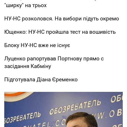
"ширку" на трьох
НУ-НС розколовся. На вибори підуть окремо
Ющенко: НУ-НС пройшла тест на вошивість
Блоку НУ-НС вже не існує
Луценко рапортував Портнову прямо c
засідання Кабміну
Підготувала Діана Єременко