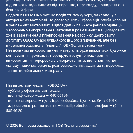
підлягають подальшому відтворенню, перекладу, поширенню в
будь-якій формі.
Редакція OBOZ.UA може не поділяти точку зору, викладену в
авторському матеріалі. За достовірність інформації, опублікованої
в рекламних матеріалах, відповідальність несе рекламодавець.
Заборонено використання матеріалів розміщених на цьому сайті,
хоч із зазначенням гіперпосилання на сторінку цього сайту,
логотипу OBOZ.UA або будь-якого іншого згадування, але без
письмового дозволу Редакції/ТОВ «Золота середина»
Незаконним використанням матеріалів буде вважатися: будь-яке
копiювання, публiкацiя, передрук, наступне поширення,
використання, переробка з використанням, включенням до
складу інших матеріалів, розповсюдження, адаптація, переклад
та інші подібні зміни матеріалу.
Назва онлайн медіа — «OBOZ.UA»
- суб'єкт у сфері онлайн медіа;
- ідентифікатор медіа — R40-06156;
- поштова адреса — вул. Деревообробна, буд. 7, м. Київ, 01013;
- адреса електронної пошти —
[email protected]
; - телефон — (044)
585 46 20
© 2026 Всі права захищені, ТОВ "Золота середина".