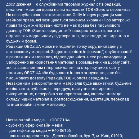
дослідження – є службовими творами журналістів редакції,
виключні майнові права на які належать ТОВ «Золота середина».
На всі опубліковані фотоматеріали Getty Images редакція має
майнові права, які захищаються законом України «Про авторські
права та суміжні права», ніхто не має права без письмового
дозволу ТОВ «Золота середина» їх використовувати, вони не
підлягають подальшому відтворенню, перекладу, поширенню в
будь-якій формі.
Редакція OBOZ.UA може не поділяти точку зору, викладену в
авторському матеріалі. За достовірність інформації, опублікованої
в рекламних матеріалах, відповідальність несе рекламодавець.
Заборонено використання матеріалів розміщених на цьому сайті,
хоч із зазначенням гіперпосилання на сторінку цього сайту,
логотипу OBOZ.UA або будь-якого іншого згадування, але без
письмового дозволу Редакції/ТОВ «Золота середина»
Незаконним використанням матеріалів буде вважатися: будь-яке
копiювання, публiкацiя, передрук, наступне поширення,
використання, переробка з використанням, включенням до
складу інших матеріалів, розповсюдження, адаптація, переклад
та інші подібні зміни матеріалу.
Назва онлайн медіа — «OBOZ.UA»
- суб'єкт у сфері онлайн медіа;
- ідентифікатор медіа — R40-06156;
- поштова адреса — вул. Деревообробна, буд. 7, м. Київ, 01013;