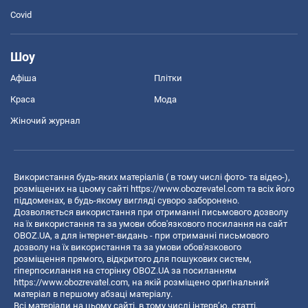
Covid
Шоу
Афіша
Плітки
Краса
Мода
Жіночий журнал
Використання будь-яких матеріалів ( в тому числі фото- та відео-),
розміщених на цьому сайті
https://www.obozrevatel.com
та всіх його
піддоменах, в будь-якому вигляді суворо заборонено.
Дозволяється використання при отриманні письмового дозволу
на їх використання та за умови обов'язкового посилання на сайт
OBOZ.UA, а для інтернет-видань - при отриманні письмового
дозволу на їх використання та за умови обов'язкового
розміщення прямого, відкритого для пошукових систем,
гіперпосилання на сторінку OBOZ.UA за посиланням
https://www.obozrevatel.com
, на якій розміщено оригінальний
матеріал в першому абзаці матеріалу.
Всі матеріали на цьому сайті, в тому числі інтерв’ю, статті,