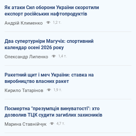
Як атаки Сил оборони України скоротили
експорт російських нафтопродуктів
Андрій Клименко
1,2 т.
Два супертурніри Магучіх: спортивний
календар осені 2026 року
Олександр Липенко
1,4 т.
Ракетний щит і меч України: ставка на
виробництво власних ракет
Кирило Татарінов
1,9 т.
Посмертна "презумпція винуватості": хто
дозволив ТЦК судити загиблих захисників
Марина Ставнійчук
4,7 т.