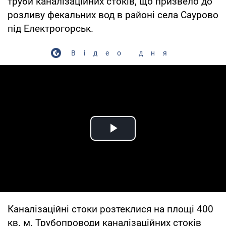
труби каналізаційних стоків, що призвело до
розливу фекальних вод в районі села Саурово
під Електрогорськ.
Відео дня
Play Video
Каналізаційні стоки розтеклися на площі 400
кв. м. Трубопроводи каналізаційних стоків