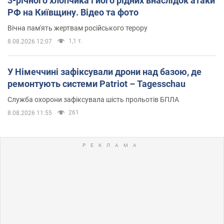
3-річного хлопчика і його рідних внаслідок атаки
РФ на Київщину. Відео та фото
Вічна пам'ять жертвам російського терору
1,1 т.
8.08.2026 12:07
У Німеччині зафіксували дрони над базою, де
ремонтують системи Patriot – Tagesschau
Служба охорони зафіксувала шість прольотів БПЛА
261
8.08.2026 11:55