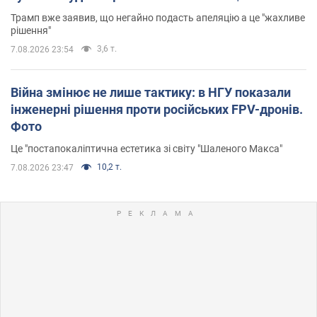
Трамп вже заявив, що негайно подасть апеляцію а це "жахливе
рішення"
3,6 т.
7.08.2026 23:54
Війна змінює не лише тактику: в НГУ показали
інженерні рішення проти російських FPV-дронів.
Фото
Це "постапокаліптична естетика зі світу "Шаленого Макса"
10,2 т.
7.08.2026 23:47