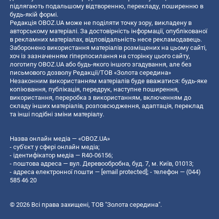
підлягають подальшому відтворенню, перекладу, поширенню в
будь-якій формі.
Редакція OBOZ.UA може не поділяти точку зору, викладену в
авторському матеріалі. За достовірність інформації, опублікованої
в рекламних матеріалах, відповідальність несе рекламодавець.
Заборонено використання матеріалів розміщених на цьому сайті,
хоч із зазначенням гіперпосилання на сторінку цього сайту,
логотипу OBOZ.UA або будь-якого іншого згадування, але без
письмового дозволу Редакції/ТОВ «Золота середина»
Незаконним використанням матеріалів буде вважатися: будь-яке
копiювання, публiкацiя, передрук, наступне поширення,
використання, переробка з використанням, включенням до
складу інших матеріалів, розповсюдження, адаптація, переклад
та інші подібні зміни матеріалу.
Назва онлайн медіа — «OBOZ.UA»
- суб'єкт у сфері онлайн медіа;
- ідентифікатор медіа — R40-06156;
- поштова адреса — вул. Деревообробна, буд. 7, м. Київ, 01013;
- адреса електронної пошти —
[email protected]
; - телефон — (044)
585 46 20
© 2026 Всі права захищені, ТОВ "Золота середина".