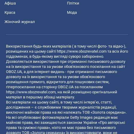
Афіша
Плітки
Краса
Мода
Жіночий журнал
Використання будь-яких матеріалів ( в тому числі фото- та відео-),
розміщених на цьому сайті
https://www.obozrevatel.com
та всіх його
піддоменах, в будь-якому вигляді суворо заборонено.
Дозволяється використання при отриманні письмового дозволу
на їх використання та за умови обов'язкового посилання на сайт
OBOZ.UA, а для інтернет-видань - при отриманні письмового
дозволу на їх використання та за умови обов'язкового
розміщення прямого, відкритого для пошукових систем,
гіперпосилання на сторінку OBOZ.UA за посиланням
https://www.obozrevatel.com
, на якій розміщено оригінальний
матеріал в першому абзаці матеріалу.
Всі матеріали на цьому сайті, в тому числі інтерв’ю, статті,
дослідження – є службовими творами журналістів редакції,
виключні майнові права на які належать ТОВ «Золота середина».
На всі опубліковані фотоматеріали Getty Images редакція має
майнові права, які захищаються законом України «Про авторські
права та суміжні права», ніхто не має права без письмового
дозволу ТОВ «Золота середина» їх використовувати, вони не