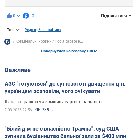
0
0
Підписатися
Теги
Редакційна політика
Кримінальні новини
Росія завезе в...
Повернутися на головну OBOZ
Важливе
АЗС "готуються" до суттєвого підвищення цін:
українцям розповіли, чого очікувати
Як на заправках уже змінили вартість пального
23,9 т.
7.08.2026 22:56
"Білий дім не є власністю Трампа": суд США
зупинив будівництво бальної зали за $400 млн