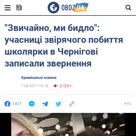
"Звичайно, ми бидло":
учасниці звірячого побиття
школярки в Чернігові
записали звернення
Кримінальні новини
7.04.2017 19:18
212,9 т.
1417
РУС