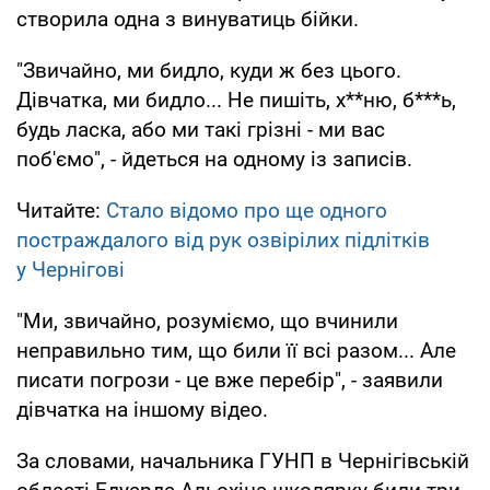
створила одна з винуватиць бійки.
"Звичайно, ми бидло, куди ж без цього.
Дівчатка, ми бидло... Не пишіть, х**ню, б***ь,
будь ласка, або ми такі грізні - ми вас
поб'ємо", - йдеться на одному із записів.
Читайте:
Стало відомо про ще одного
постраждалого від рук озвірілих підлітків
у Чернігові
"Ми, звичайно, розуміємо, що вчинили
неправильно тим, що били її всі разом... Але
писати погрози - це вже перебір", - заявили
дівчатка на іншому відео.
За словами, начальника ГУНП в Чернігівській