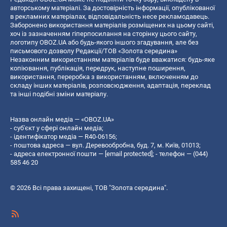
авторському матеріалі. За достовірність інформації, опублікованої
в рекламних матеріалах, відповідальність несе рекламодавець.
Заборонено використання матеріалів розміщених на цьому сайті,
хоч із зазначенням гіперпосилання на сторінку цього сайту,
логотипу OBOZ.UA або будь-якого іншого згадування, але без
письмового дозволу Редакції/ТОВ «Золота середина»
Незаконним використанням матеріалів буде вважатися: будь-яке
копiювання, публiкацiя, передрук, наступне поширення,
використання, переробка з використанням, включенням до
складу інших матеріалів, розповсюдження, адаптація, переклад
та інші подібні зміни матеріалу.
Назва онлайн медіа — «OBOZ.UA»
- суб'єкт у сфері онлайн медіа;
- ідентифікатор медіа — R40-06156;
- поштова адреса — вул. Деревообробна, буд. 7, м. Київ, 01013;
- адреса електронної пошти —
[email protected]
; - телефон — (044)
585 46 20
© 2026 Всі права захищені, ТОВ "Золота середина".