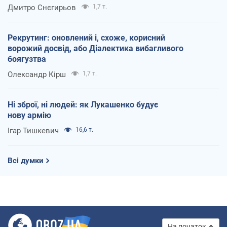
Дмитро Снєгирьов
1,7 т.
Рекрутинг: оновлений і, схоже, корисний
ворожий досвід, або Діалектика вибагливого
боягузтва
Олександр Кірш
1,7 т.
Ні зброї, ні людей: як Лукашенко будує
нову армію
Ігар Тишкевич
16,6 т.
Всі думки
На початок