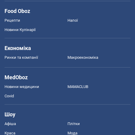
Food Oboz
Рецепти
Напої
Новини Кулінарії
Економіка
Ринки та компанії
Макроекономіка
MedOboz
Новини медицини
MAMACLUB
Covid
Шоу
Афіша
Плітки
Краса
Мода