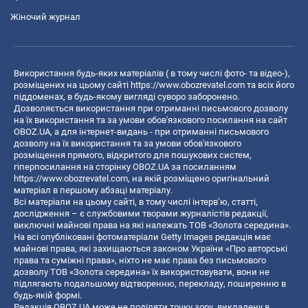
Жіночий журнал
Використання будь-яких матеріалів ( в тому числі фото- та відео-),
розміщених на цьому сайті
https://www.obozrevatel.com
та всіх його
піддоменах, в будь-якому вигляді суворо заборонено.
Дозволяється використання при отриманні письмового дозволу
на їх використання та за умови обов'язкового посилання на сайт
OBOZ.UA, а для інтернет-видань - при отриманні письмового
дозволу на їх використання та за умови обов'язкового
розміщення прямого, відкритого для пошукових систем,
гіперпосилання на сторінку OBOZ.UA за посиланням
https://www.obozrevatel.com
, на якій розміщено оригінальний
матеріал в першому абзаці матеріалу.
Всі матеріали на цьому сайті, в тому числі інтерв’ю, статті,
дослідження – є службовими творами журналістів редакції,
виключні майнові права на які належать ТОВ «Золота середина».
На всі опубліковані фотоматеріали Getty Images редакція має
майнові права, які захищаються законом України «Про авторські
права та суміжні права», ніхто не має права без письмового
дозволу ТОВ «Золота середина» їх використовувати, вони не
підлягають подальшому відтворенню, перекладу, поширенню в
будь-якій формі.
Редакція OBOZ.UA може не поділяти точку зору, викладену в