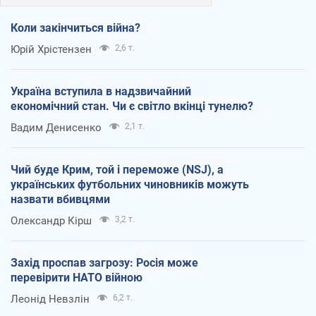
Коли закінчиться війна?
Юрій Хрістензен
2,6 т.
Україна вступила в надзвичайний
економічний стан. Чи є світло вкінці тунелю?
Вадим Денисенко
2,1 т.
Чий буде Крим, той і переможе (NSJ), а
українських футбольних чиновників можуть
назвати вбивцями
Олександр Кірш
3,2 т.
Захід проспав загрозу: Росія може
перевірити НАТО війною
Леонід Невзлін
6,2 т.