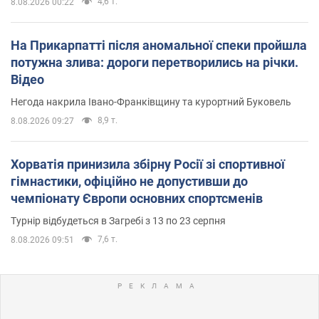
4,6 т.
8.08.2026 00:22
На Прикарпатті після аномальної спеки пройшла
потужна злива: дороги перетворились на річки.
Відео
Негода накрила Івано-Франківщину та курортний Буковель
8,9 т.
8.08.2026 09:27
Хорватія принизила збірну Росії зі спортивної
гімнастики, офіційно не допустивши до
чемпіонату Європи основних спортсменів
Турнір відбудеться в Загребі з 13 по 23 серпня
7,6 т.
8.08.2026 09:51