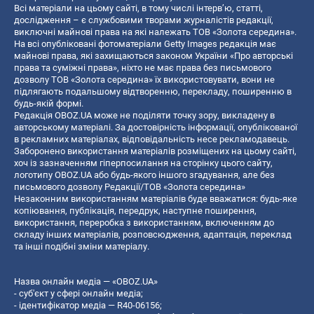
Всі матеріали на цьому сайті, в тому числі інтерв’ю, статті,
дослідження – є службовими творами журналістів редакції,
виключні майнові права на які належать ТОВ «Золота середина».
На всі опубліковані фотоматеріали Getty Images редакція має
майнові права, які захищаються законом України «Про авторські
права та суміжні права», ніхто не має права без письмового
дозволу ТОВ «Золота середина» їх використовувати, вони не
підлягають подальшому відтворенню, перекладу, поширенню в
будь-якій формі.
Редакція OBOZ.UA може не поділяти точку зору, викладену в
авторському матеріалі. За достовірність інформації, опублікованої
в рекламних матеріалах, відповідальність несе рекламодавець.
Заборонено використання матеріалів розміщених на цьому сайті,
хоч із зазначенням гіперпосилання на сторінку цього сайту,
логотипу OBOZ.UA або будь-якого іншого згадування, але без
письмового дозволу Редакції/ТОВ «Золота середина»
Незаконним використанням матеріалів буде вважатися: будь-яке
копiювання, публiкацiя, передрук, наступне поширення,
використання, переробка з використанням, включенням до
складу інших матеріалів, розповсюдження, адаптація, переклад
та інші подібні зміни матеріалу.
Назва онлайн медіа — «OBOZ.UA»
- суб'єкт у сфері онлайн медіа;
- ідентифікатор медіа — R40-06156;