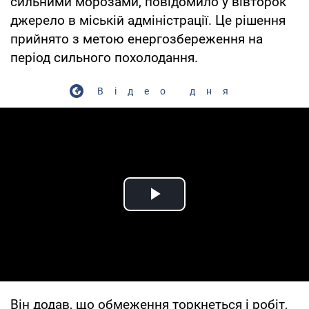
сильними морозами, повідомило у вівторок
джерело в міській адміністрації. Це рішення
прийнято з метою енергозбереження на
період сильного похолодання.
Відео дня
Play Video
Він додав, що обмеження торкнеться і робіт,