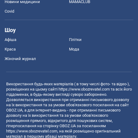
Новини медицини
MAMACLUB
Covid
Шоу
Афіша
Плітки
Краса
Мода
Жіночий журнал
Використання будь-яких матеріалів ( в тому числі фото- та відео-),
розміщених на цьому сайті
https://www.obozrevatel.com
та всіх його
піддоменах, в будь-якому вигляді суворо заборонено.
Дозволяється використання при отриманні письмового дозволу
на їх використання та за умови обов'язкового посилання на сайт
OBOZ.UA, а для інтернет-видань - при отриманні письмового
дозволу на їх використання та за умови обов'язкового
розміщення прямого, відкритого для пошукових систем,
гіперпосилання на сторінку OBOZ.UA за посиланням
https://www.obozrevatel.com
, на якій розміщено оригінальний
матеріал в першому абзаці матеріалу.