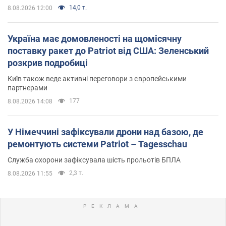
14,0 т.
8.08.2026 12:00
Україна має домовленості на щомісячну
поставку ракет до Patriot від США: Зеленський
розкрив подробиці
Київ також веде активні переговори з європейськими
партнерами
177
8.08.2026 14:08
У Німеччині зафіксували дрони над базою, де
ремонтують системи Patriot – Tagesschau
Служба охорони зафіксувала шість прольотів БПЛА
2,3 т.
8.08.2026 11:55