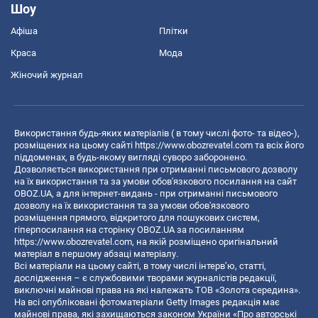
Шоу
Афіша
Плітки
Краса
Мода
Жіночий журнал
Використання будь-яких матеріалів ( в тому числі фото- та відео-),
розміщених на цьому сайті
https://www.obozrevatel.com
та всіх його
піддоменах, в будь-якому вигляді суворо заборонено.
Дозволяється використання при отриманні письмового дозволу
на їх використання та за умови обов'язкового посилання на сайт
OBOZ.UA, а для інтернет-видань - при отриманні письмового
дозволу на їх використання та за умови обов'язкового
розміщення прямого, відкритого для пошукових систем,
гіперпосилання на сторінку OBOZ.UA за посиланням
https://www.obozrevatel.com
, на якій розміщено оригінальний
матеріал в першому абзаці матеріалу.
Всі матеріали на цьому сайті, в тому числі інтерв’ю, статті,
дослідження – є службовими творами журналістів редакції,
виключні майнові права на які належать ТОВ «Золота середина».
На всі опубліковані фотоматеріали Getty Images редакція має
майнові права, які захищаються законом України «Про авторські