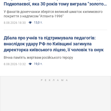
Подкопаєвої, яка 30 років тому виграла "золото"
Олімпіади
У фанатів донеччанки зберігся великий шматок килимового
покриття з надписом "Атланта-1996"
13,0 т.
8.08.2026 18:30
Дбала про учнів та підтримувала педагогів:
внаслідок удару РФ по Київщині загинула
директорка київського ліцею, її чоловік та онук
Вічна пам'ять жертвам російського терору
19,0 т.
8.08.2026 13:32