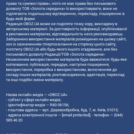
права та суміжні права», ніхто не має права без письмового
дозволу ТОВ «Золота середина» їх використовувати, вони не
підлягають подальшому відтворенню, перекладу, поширенню в
будь-якій формі.
Редакція OBOZ.UA може не поділяти точку зору, викладену в
авторському матеріалі. За достовірність інформації, опублікованої
в рекламних матеріалах, відповідальність несе рекламодавець.
Заборонено використання матеріалів розміщених на цьому сайті,
хоч із зазначенням гіперпосилання на сторінку цього сайту,
логотипу OBOZ.UA або будь-якого іншого згадування, але без
письмового дозволу Редакції/ТОВ «Золота середина»
Незаконним використанням матеріалів буде вважатися: будь-яке
копiювання, публiкацiя, передрук, наступне поширення,
використання, переробка з використанням, включенням до
складу інших матеріалів, розповсюдження, адаптація, переклад
та інші подібні зміни матеріалу.
Назва онлайн медіа — «OBOZ.UA»
- суб'єкт у сфері онлайн медіа;
- ідентифікатор медіа — R40-06156;
- поштова адреса — вул. Деревообробна, буд. 7, м. Київ, 01013;
- адреса електронної пошти —
[email protected]
; - телефон — (044)
585 46 20