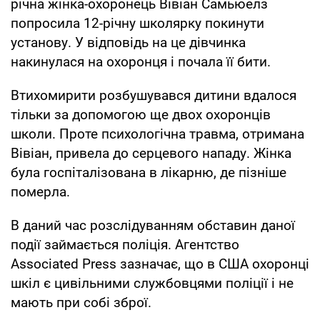
річна жінка-охоронець Вівіан Самьюелз
попросила 12-річну школярку покинути
установу. У відповідь на це дівчинка
накинулася на охоронця і почала її бити.
Втихомирити розбушувався дитини вдалося
тільки за допомогою ще двох охоронців
школи. Проте психологічна травма, отримана
Вівіан, привела до серцевого нападу. Жінка
була госпіталізована в лікарню, де пізніше
померла.
В даний час розслідуванням обставин даної
події займається поліція. Агентство
Associated Press зазначає, що в США охоронці
шкіл є цивільними службовцями поліції і не
мають при собі зброї.