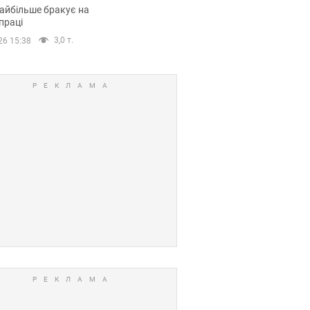
сії
айбільше бракує на
праці
3,0 т.
26 15:38