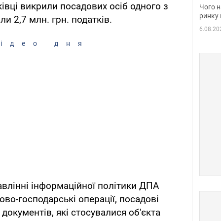
вакан
ківці викрили посадових осіб одного з
Чого н
ринку 
ли 2,7 млн. грн. податків.
6.08.20
ідео дня
влінні інформаційної політики ДПА
во-господарські операції, посадові
документів, які стосувалися об'єкта