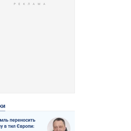
ки
мль переносить
ну в тил Європи: