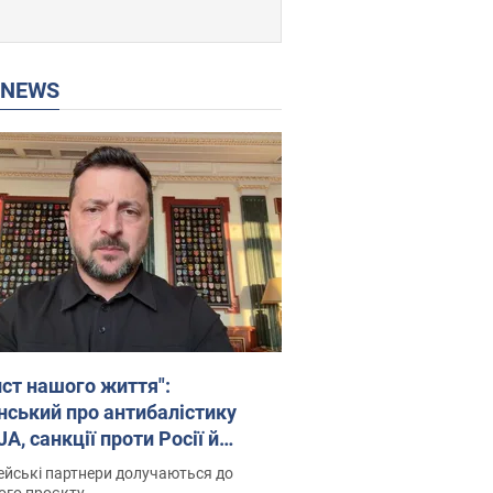
P NEWS
ист нашого життя":
нський про антибалістику
A, санкції проти Росії й
имку аграріїв. Відео
йські партнери долучаються до
ого проєкту