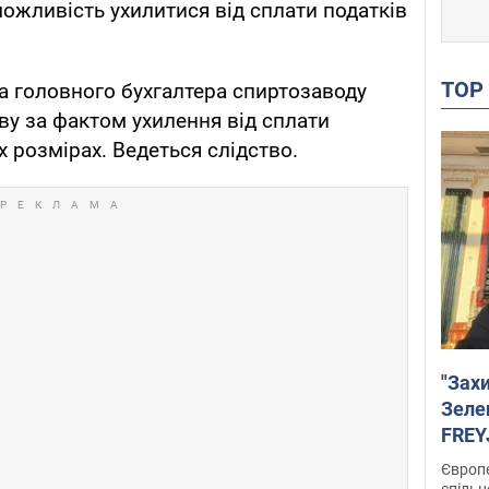
можливість ухилитися від сплати податків
TO
а головного бухгалтера спиртозаводу
у за фактом ухилення від сплати
 розмірах. Ведеться слідство.
"Зах
Зеле
FREYJ
підтр
Європе
спільн