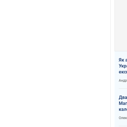
Як 
Укр
екс
наф
Андр
Два
Маг
кал
Олек