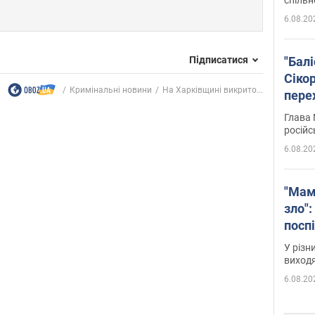
6.08.20
Підписатися
"Бал
Сіко
Кримінальні новини
На Харківщині викрито...
пере
Укра
Глава 
російс
6.08.20
"Мам
зло":
посп
за п
У різн
віде
виходя
6.08.20