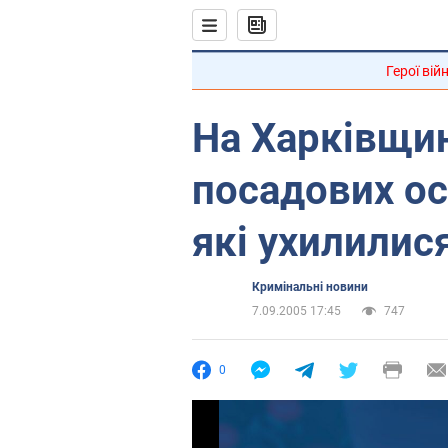
Герої вій
На Харківщин
посадових ос
які ухилилис
Кримінальні новини
7.09.2005 17:45
747
0