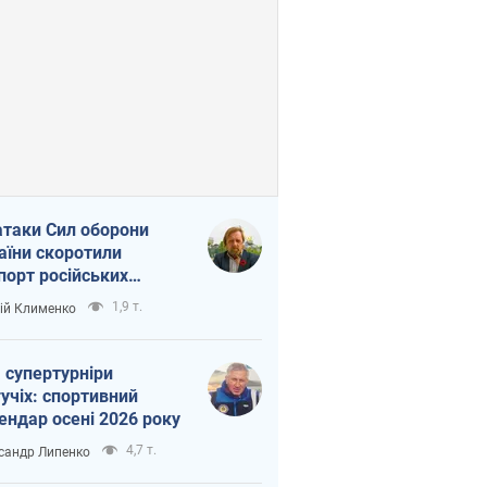
атаки Сил оборони
аїни скоротили
порт російських
топродуктів
1,9 т.
ій Клименко
 супертурніри
учіх: спортивний
ендар осені 2026 року
4,7 т.
сандр Липенко