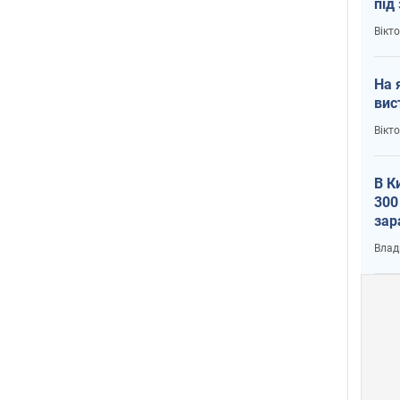
під
кри
Вікт
На 
вис
Вікт
В К
300
зар
всу
Влад