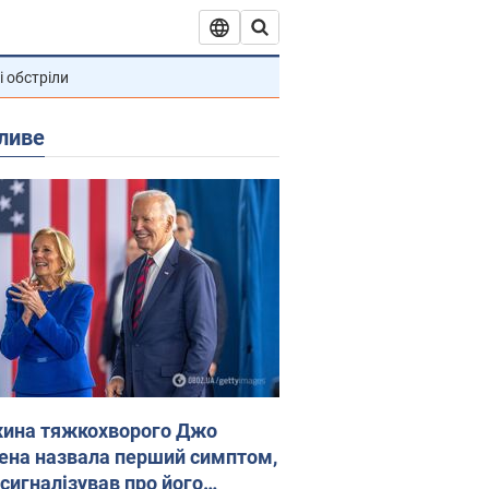
і обстріли
ливе
ина тяжкохворого Джо
ена назвала перший симптом,
 сигналізував про його