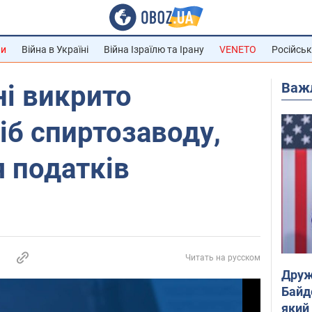
ни
Війна в Україні
Війна Ізраїлю та Ірану
VENETO
Російськ
Важ
і викрито
іб спиртозаводу,
я податків
Читать на русском
Друж
Байд
який