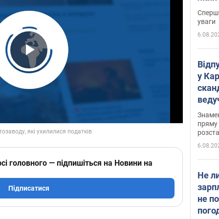
"агр
Спершу
уваги
6.08.20
Play Video
Відп
у Ка
скан
веду
захе
Знаме
пряму 
розста
6.08.20
сі головного — підпишіться на Новини на
Не л
зарп
Підписатися
не п
пого