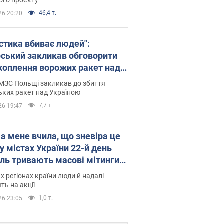
46,4 т.
26 20:20
істика вбиває людей":
рський закликав обговорити
хоплення ворожих ракет над
їною
МЗС Польщі закликав до збиття
ьких ракет над Україною
7,7 т.
26 19:47
а мене вчила, що зневіра це
 у містах України 22-й день
іль тривають масові мітинги
овернення Федорова. Фото і
их регіонах країни люди й надалі
о
ть на акції
1,0 т.
26 23:05