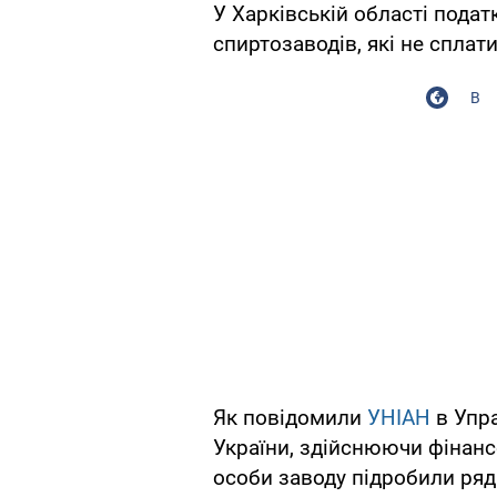
У Харківській області подат
спиртозаводів, які не сплати
В
Як повідомили
УНІАН
в Упра
України, здійснюючи фінансо
особи заводу підробили ряд 