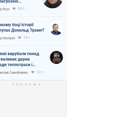
 загрозою
тична логістика
9,3 т.
ор Ягун
якому боці історії
тупає Дональд Трамп?
7,6 т.
ор Каспрук
иєві вирубали понад
 великих дерев
ади теплотраси і
переч Генплану
1,2 т.
ислав Самойленко