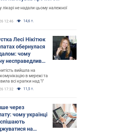
есивний" рак
 лікарі не надали цьому належної
14,6 т.
26 12:46
устка Лесі Нікітюк
рпатах обернулася
далом: чому
чу несправедливо
йтили
нитість вийшла на
комунікацію в мережі та
вила всі крапки над "і"
11,5 т.
26 17:32
ише через
лату: чому українці
оспішають
джуватися на