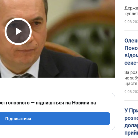
розп
Держа
куплет
9.08.20
Play Video
Олек
Поно
відо
секс
який
За роз
маю
не заб
щастя
9.08.20
сі головного — підпишіться на Новини на
У Пр
розпо
Підписатися
дола
прий