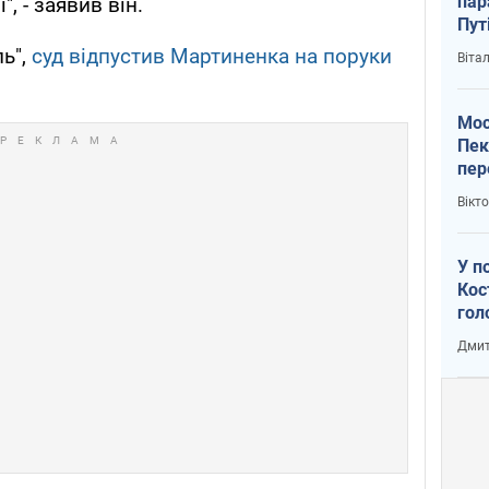
пар
, - заявив він.
Пут
вий
ь",
суд відпустив Мартиненка на поруки
Віта
Мос
Пек
пер
зал
Вікт
Ки
У п
Кос
гол
пас
Дмит
оку