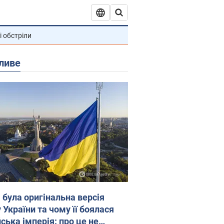
і обстріли
ливе
 була оригінальна версія
 України та чому її боялася
ська імперія: про це не