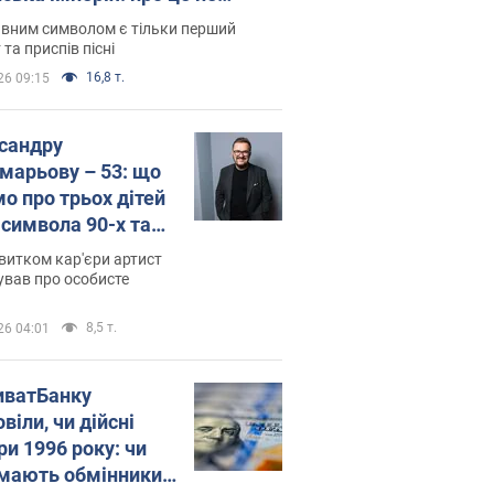
овідають у школі
вним символом є тільки перший
 та приспів пісні
16,8 т.
26 09:15
сандру
марьову – 53: що
мо про трьох дітей
-символа 90-х та
 вигляд вони
витком кар'єри артист
ть
ував про особисте
8,5 т.
26 04:01
иватБанку
віли, чи дійсні
ри 1996 року: чи
мають обмінники