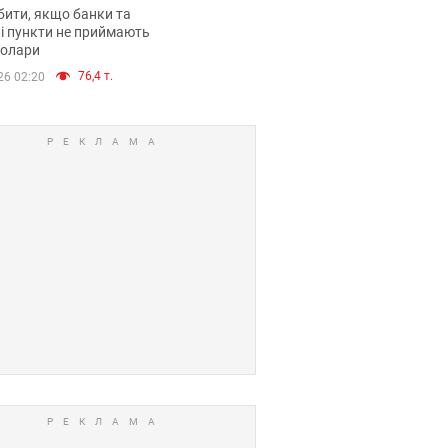
анки такі купюри
ити, якщо банки та
і пункти не приймають
долари
76,4 т.
26 02:20