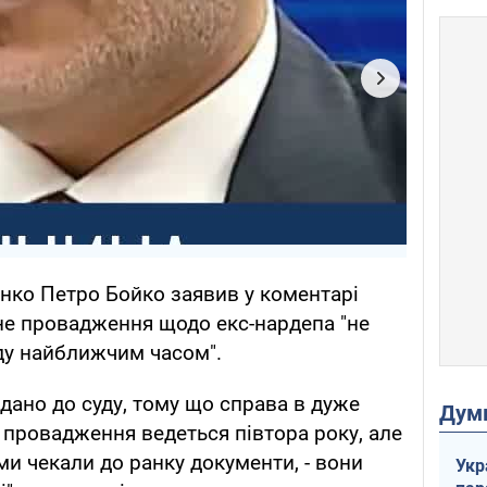
нко Петро Бойко заявив у коментарі
не провадження щодо екс-нардепа "не
ду найближчим часом".
дано до суду, тому що справа в дуже
Дум
е провадження ведеться півтора року, але
ми чекали до ранку документи, - вони
Укр