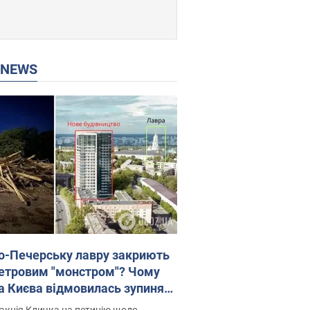
P NEWS
о-Печерську лавру закриють
етровим "монстром"? Чому
а Києва відмовилась зупиняти
вництво хмарочоса
акція Кличка на петицію щодо