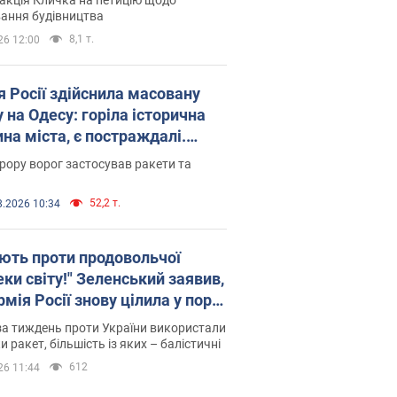
ковського вірянина"
ання будівництва
8,1 т.
26 12:00
я Росії здійснила масовану
 на Одесу: горіла історична
на міста, є постраждалі.
 та відео
рору ворог застосував ракети та
52,2 т.
8.2026 10:34
ють проти продовольчої
ки світу!" Зеленський заявив,
мія Росії знову цілила у порт
сі
а тиждень проти України використали
и ракет, більшість із яких – балістичні
612
26 11:44