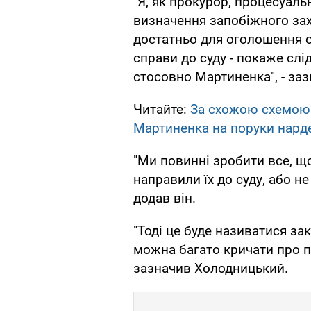
"Я, як прокурор, процесуаль
визначення запобіжного зах
достатньо для оголошення о
справи до суду - покаже слід
стосовно Мартиненка", - за
Читайте:
За схожою схемою:
Мартиненка на поруки нард
"Ми повинні зробити все, щ
направили їх до суду, або не
додав він.
"Тоді це буде називатися за
можна багато кричати про полі
зазначив Холодницький.