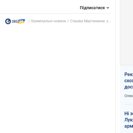
Підписатися
Кримінальні новини
Справа Мартиненка: у...
Рек
схо
дос
виб
Олек
Ні 
Лук
арм