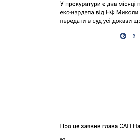
У прокуратури є два місяці 
екс-нардепа від НФ Миколи 
передати в суд усі докази щ
В
Про це заявив глава САП На