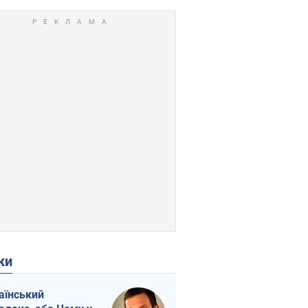
ки
аїнський