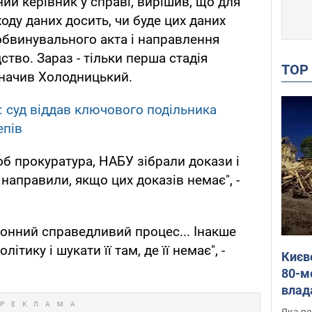
ний керівник у справі, вирішив, що для
оду даних досить, чи буде цих даних
бвинувального акта і направлення
ство. Зараз - тільки перша стадія
TO
значив Холодницький.
 суд віддав ключового подільника
епів
об прокуратура, НАБУ зібрали докази і
 направили, якщо цих доказів немає", -
конний справедливий процес... Інакше
тику і шукати її там, де її немає", -
Києв
80-м
влад
буді
Яка ре