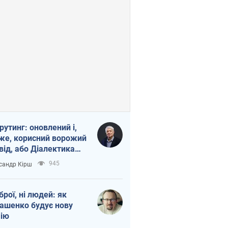
рутинг: оновлений і,
же, корисний ворожий
від, або Діалектика
агливого боягузтва
945
сандр Кірш
зброї, ні людей: як
ашенко будує нову
ію