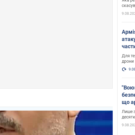
"мос
скасув
9.08.20
Армі
атаку
части
Фото
Для те
дрони
9.0
"Вою
безпе
що ар
в Оде
Лише з
десятк
9.08.20