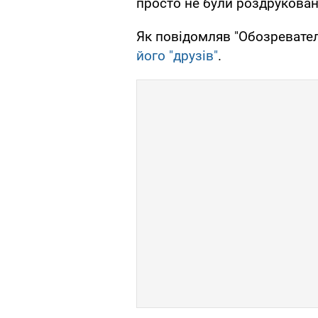
просто не були роздруковані"
Як повідомляв "Обозревател
його "друзів"
.