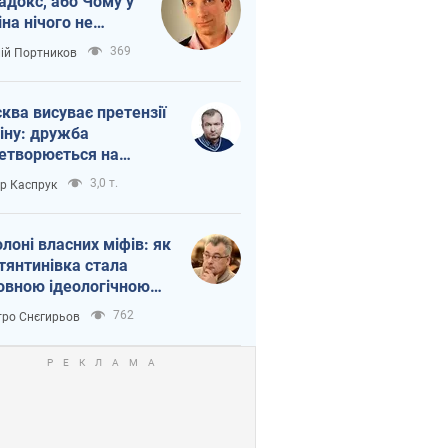
адокс, або Чому у
іна нічого не
шло з Україною
369
лій Портников
ква висуває претензії
іну: дружба
етворюється на
ежність Росії від
3,0 т.
ор Каспрук
таю
олоні власних міфів: як
тянтинівка стала
овною ідеологічною
ткою для російських
762
ро Снєгирьов
пантів