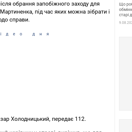
та б
після обрання запобіжного заходу для
Що роб
обмінн
Мартиненка, під час яких можна зібрати і
старі 
одо справи.
9.08.20
ідео дня
зар Холодницький, передає 112.