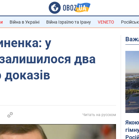
ни
Війна в Україні
Війна Ізраїлю та Ірану
VENETO
Російськ
Важ
ненка: у
 залишилося два
р доказів
Читать на русском
Якою
гімну
Росій