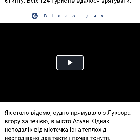
Єгипту. Всіх 124 туристів вдалося врятувати.
Відео дня
Play Video
Як стало відомо, судно прямувало з Луксора
вгору за течією, в місто Асуан. Однак
неподалік від містечка Існа теплохід
несподівано дав текти і почав тонути.