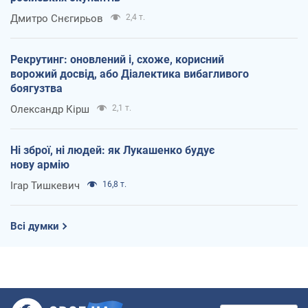
Дмитро Снєгирьов
2,4 т.
Рекрутинг: оновлений і, схоже, корисний
ворожий досвід, або Діалектика вибагливого
боягузтва
Олександр Кірш
2,1 т.
Ні зброї, ні людей: як Лукашенко будує
нову армію
Ігар Тишкевич
16,8 т.
Всі думки