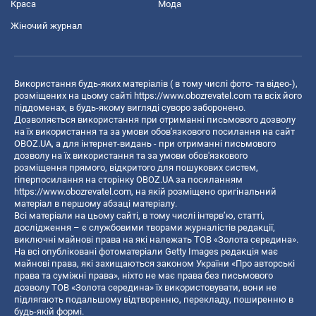
Краса
Мода
Жіночий журнал
Використання будь-яких матеріалів ( в тому числі фото- та відео-),
розміщених на цьому сайті
https://www.obozrevatel.com
та всіх його
піддоменах, в будь-якому вигляді суворо заборонено.
Дозволяється використання при отриманні письмового дозволу
на їх використання та за умови обов'язкового посилання на сайт
OBOZ.UA, а для інтернет-видань - при отриманні письмового
дозволу на їх використання та за умови обов'язкового
розміщення прямого, відкритого для пошукових систем,
гіперпосилання на сторінку OBOZ.UA за посиланням
https://www.obozrevatel.com
, на якій розміщено оригінальний
матеріал в першому абзаці матеріалу.
Всі матеріали на цьому сайті, в тому числі інтерв’ю, статті,
дослідження – є службовими творами журналістів редакції,
виключні майнові права на які належать ТОВ «Золота середина».
На всі опубліковані фотоматеріали Getty Images редакція має
майнові права, які захищаються законом України «Про авторські
права та суміжні права», ніхто не має права без письмового
дозволу ТОВ «Золота середина» їх використовувати, вони не
підлягають подальшому відтворенню, перекладу, поширенню в
будь-якій формі.