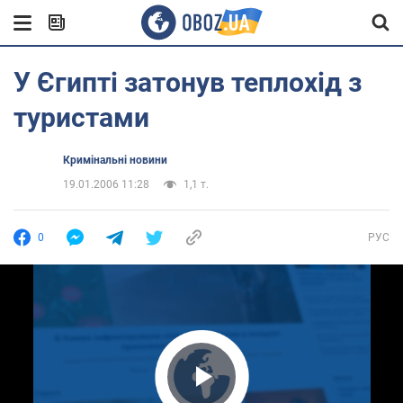
У Єгипті затонув теплохід з
туристами
Кримінальні новини
19.01.2006 11:28
1,1 т.
0
РУС