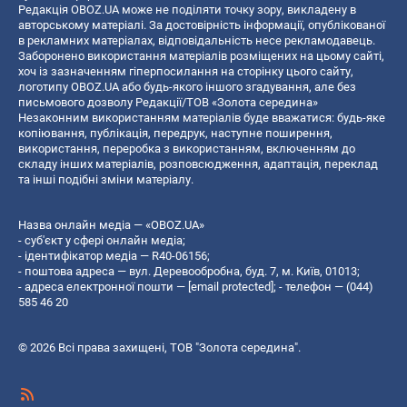
Редакція OBOZ.UA може не поділяти точку зору, викладену в
авторському матеріалі. За достовірність інформації, опублікованої
в рекламних матеріалах, відповідальність несе рекламодавець.
Заборонено використання матеріалів розміщених на цьому сайті,
хоч із зазначенням гіперпосилання на сторінку цього сайту,
логотипу OBOZ.UA або будь-якого іншого згадування, але без
письмового дозволу Редакції/ТОВ «Золота середина»
Незаконним використанням матеріалів буде вважатися: будь-яке
копiювання, публiкацiя, передрук, наступне поширення,
використання, переробка з використанням, включенням до
складу інших матеріалів, розповсюдження, адаптація, переклад
та інші подібні зміни матеріалу.
Назва онлайн медіа — «OBOZ.UA»
- суб'єкт у сфері онлайн медіа;
- ідентифікатор медіа — R40-06156;
- поштова адреса — вул. Деревообробна, буд. 7, м. Київ, 01013;
- адреса електронної пошти —
[email protected]
; - телефон — (044)
585 46 20
© 2026 Всі права захищені, ТОВ "Золота середина".