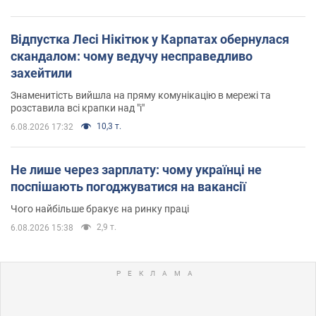
Відпустка Лесі Нікітюк у Карпатах обернулася
скандалом: чому ведучу несправедливо
захейтили
Знаменитість вийшла на пряму комунікацію в мережі та
розставила всі крапки над "і"
10,3 т.
6.08.2026 17:32
Не лише через зарплату: чому українці не
поспішають погоджуватися на вакансії
Чого найбільше бракує на ринку праці
2,9 т.
6.08.2026 15:38