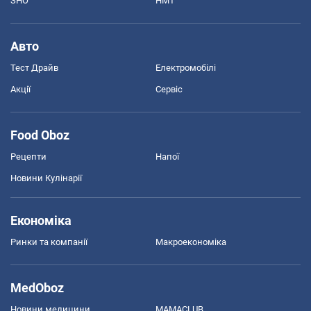
ЗНО
НМТ
Авто
Тест Драйв
Електромобілі
Акції
Сервіс
Food Oboz
Рецепти
Напої
Новини Кулінарії
Економіка
Ринки та компанії
Макроекономіка
MedOboz
Новини медицини
MAMACLUB