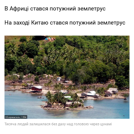
В Африці стався потужний землетрус
На заході Китаю стався потужний землетрус