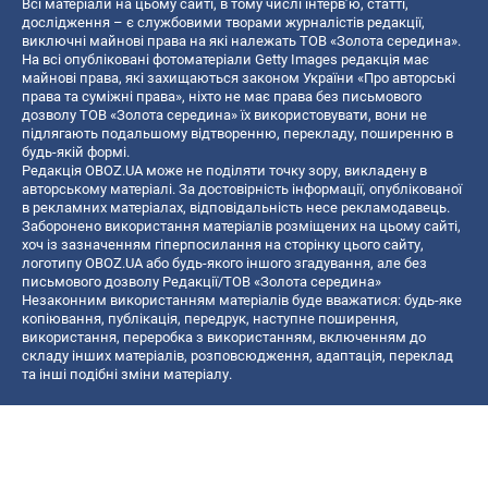
Всі матеріали на цьому сайті, в тому числі інтерв’ю, статті,
дослідження – є службовими творами журналістів редакції,
виключні майнові права на які належать ТОВ «Золота середина».
На всі опубліковані фотоматеріали Getty Images редакція має
майнові права, які захищаються законом України «Про авторські
права та суміжні права», ніхто не має права без письмового
дозволу ТОВ «Золота середина» їх використовувати, вони не
підлягають подальшому відтворенню, перекладу, поширенню в
будь-якій формі.
Редакція OBOZ.UA може не поділяти точку зору, викладену в
авторському матеріалі. За достовірність інформації, опублікованої
в рекламних матеріалах, відповідальність несе рекламодавець.
Заборонено використання матеріалів розміщених на цьому сайті,
хоч із зазначенням гіперпосилання на сторінку цього сайту,
логотипу OBOZ.UA або будь-якого іншого згадування, але без
письмового дозволу Редакції/ТОВ «Золота середина»
Незаконним використанням матеріалів буде вважатися: будь-яке
копiювання, публiкацiя, передрук, наступне поширення,
використання, переробка з використанням, включенням до
складу інших матеріалів, розповсюдження, адаптація, переклад
та інші подібні зміни матеріалу.
Назва онлайн медіа — «OBOZ.UA»
- суб'єкт у сфері онлайн медіа;
- ідентифікатор медіа — R40-06156;
- поштова адреса — вул. Деревообробна, буд. 7, м. Київ, 01013;