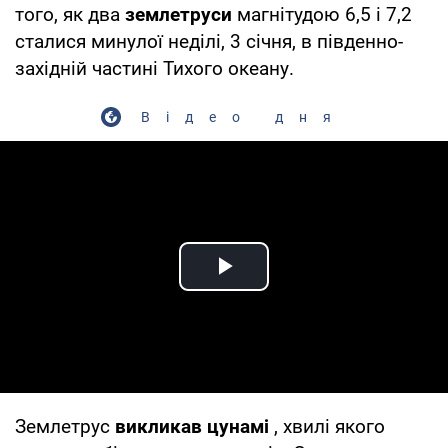
того, як два
землетруси
магнітудою 6,5 і 7,2
сталися минулої неділі, 3 січня, в південно-
західній частині Тихого океану.
Відео дня
Play Video
Землетрус
викликав цунамі
, хвилі якого