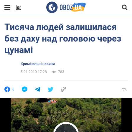
Тисяча людей залишилася
без даху над головою через
цунамі
Кримінальні новини
5.01.2010 17:28
783
0
РУС