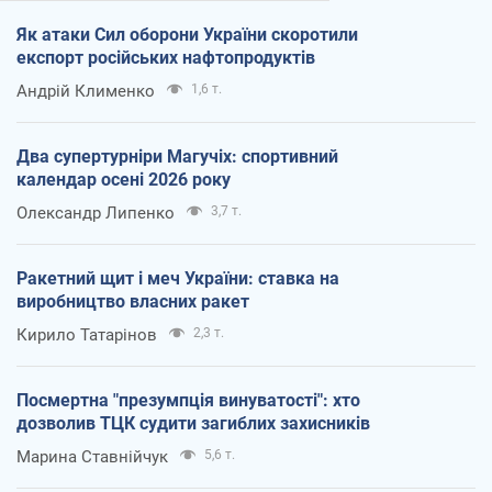
Як атаки Сил оборони України скоротили
експорт російських нафтопродуктів
Андрій Клименко
1,6 т.
Два супертурніри Магучіх: спортивний
календар осені 2026 року
Олександр Липенко
3,7 т.
Ракетний щит і меч України: ставка на
виробництво власних ракет
Кирило Татарінов
2,3 т.
Посмертна "презумпція винуватості": хто
дозволив ТЦК судити загиблих захисників
Марина Ставнійчук
5,6 т.