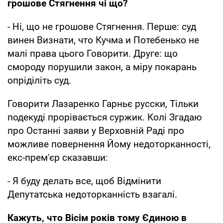
грошове Стягнення чі що?
- Ні, що не грошове Стягнення. Перше: суд
винен Визнати, что Кучма и Потебенько не
малі права цього Говорити. Друге: що
смороду порушили закон, а міру покарань
опріділіть суд.
Говорити Лазаренко Гарньє русски, Тільки
подекуді прорівається суржик. Колі Згадаю
про Останні заяви у Верховній Раді про
можливе повернення Йому недоторканності,
екс-прем'єр сказавши:
- Я буду делать все, щоб Відмінити
Депутатська недоторканність взагалі.
Кажуть, что Вісім років тому Єдиною в