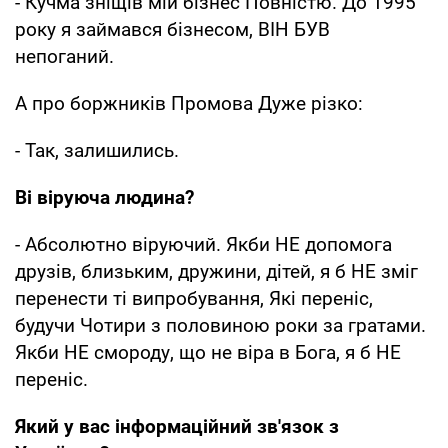
- Кучма зніщів мій бізнес Повністю. До 1995
року я займався бізнесом, ВІН БУВ
непоганий.
А про боржників Промова Дуже різко:
- Так, залишились.
Ві віруюча людина?
- Абсолютно віруючий. Якби НЕ допомога
друзів, близьким, дружини, дітей, я б НЕ зміг
перенести ті випробування, Які переніс,
будучи Чотири з половиною роки за гратами.
Якби НЕ смороду, що не віра в Бога, я б НЕ
переніс.
Який у вас інформаційний зв'язок з