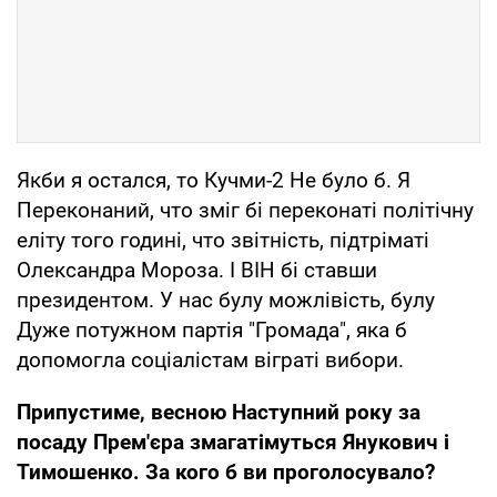
Якби я остался, то Кучми-2 Не було б. Я
Переконаний, что зміг бі переконаті політічну
еліту того годині, что звітність, підтріматі
Олександра Мороза. І ВІН бі ставши
президентом. У нас булу можлівість, булу
Дуже потужном партія "Громада", яка б
допомогла соціалістам віграті вибори.
Припустиме, весною Наступний року за
посаду Прем'єра змагатімуться Янукович і
Тимошенко. За кого б ви проголосувало?