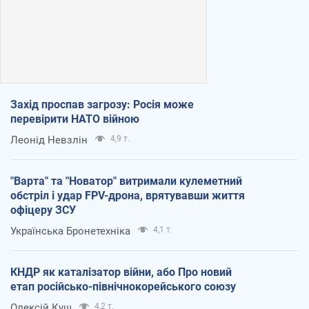
Захід проспав загрозу: Росія може
перевірити НАТО війною
Леонід Невзлін
4,9 т.
"Варта" та "Новатор" витримали кулеметний
обстріл і удар FPV-дрона, врятувавши життя
офіцеру ЗСУ
Українська Бронетехніка
4,1 т.
КНДР як каталізатор війни, або Про новий
етап російсько-північнокорейського союзу
Олексій Кущ
4,2 т.