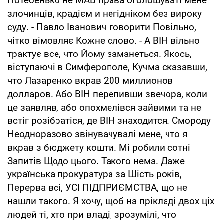
Потебенько не МАВ права оголошуваті мене
злочинців, крадієм и негідніком без вироку
суду. - Павло Іванович говорити Повільно,
чітко вімовляє Кожне слово. - А ВІН вільно
трактує все, что Йому заманеться. Якось,
віступаючі в Симферополе, Кучма сказавши,
что Лазаренко вкрав 200 миллионов
долларов. Або ВІН перепивши звечора, коли
це заявляв, або опохмелівся зайвими та не
встіг розібратіся, де ВІН знаходится. Смороду
Неодноразово звінувачувалі мене, что я
вкрав з бюджету кошти. Мі робили сотні
Запитів Щодо цього. Такого нема. Даже
українська прокуратура за Шість років,
Перерва всі, УСІ ПІДПРИЄМСТВА, що не
нашли такого. Я хочу, щоб на прікладі двох ціх
людей ті, хто при владі, зрозумілі, что