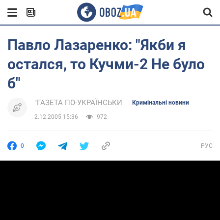
Павло Лазаренко: "Якби я
остался, то Кучми-2 Не було
б"
"ГАЗЕТА ПО-УКРАЇНСЬКИ"
Кримінальні новини
2.12.2005 15:36
972
0
РУС