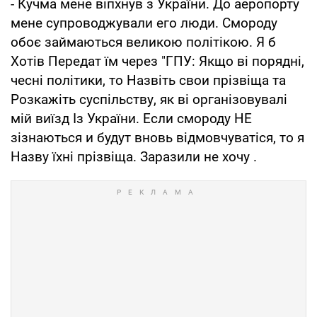
- Кучма мене віпхнув з України. До аеропорту
мене супроводжували его люди. Смороду
обоє займаються великою політікою. Я б
Хотів Передат їм через "ГПУ: Якщо ві порядні,
чесні політики, то Назвіть свои прізвіща та
Розкажіть суспільству, як ві організовувалі
мій виїзд Із України. Если смороду НЕ
зізнаються и будут вновь відмовчуватіся, то я
Назву їхні прізвіща. Заразили не хочу .