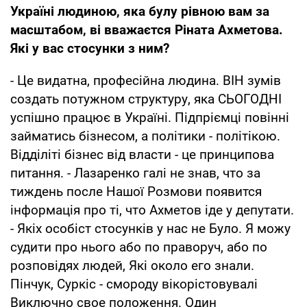
Україні людиною, яка булу рівною вам за
масштабом, ві вважаєтся Ріната Ахметова.
Які у вас стосунки з ним?
- Це видатна, професійна людина. ВІН зумів
создать потужном структуру, яка СЬОГОДНІ
успішно працює в Україні. Підпріємці повінні
займатись бізнесом, а політики - політікою.
Відділіті бізнес від власти - це принципова
питання. - Лазаренко галі не знав, что за
тиждень после Нашої Розмови появится
інформація про ті, что Ахметов іде у депутати.
- Якіх особіст стосунків у нас не Було. Я можу
судити про нього або по праворуч, або по
розповідях людей, Які около его знали.
Пінчук, Суркіс - смороду вікорістовувалі
Виключно свое положення. Один