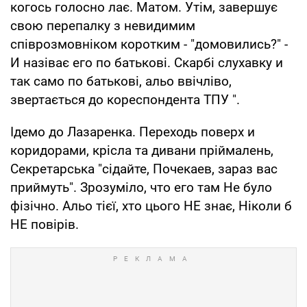
когось голосно лає. Матом. Утім, завершує
свою перепалку з невидимим
співрозмовніком коротким - "домовились?" -
И назіває его по батькові. Скарбі слухавку и
так само по батькові, альо ввічліво,
звертається до кореспондента ТПУ ".
Ідемо до Лазаренка. Переходь поверх и
коридорами, крісла та дивани пріймалень,
Секретарська "сідайте, Почекаев, зараз вас
приймуть". Зрозуміло, что его там Не було
фізічно. Альо тієї, хто цього НЕ знає, Ніколи б
НЕ повірів.