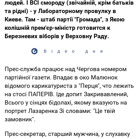
людей. І ВСІ смороду (звічайній, крім батьків
та рідні) - у Лабораторному провулку в
Киеве. Там - штаб партії "Громада", з Якою
колішній прем'єр-міністр готовится к
Березневих віборів у Верховну Раду.
Відео дня
Прес-служба працює над Чергова номером
партійної газети. Впадає в око Малюнок
відомого карикатуриста з "Перця", что лежить
на стосі ПАПЕРІВ. Іде допит Закривавлений,
Всього у сінцях бідолахі, якому вказують на
портрет Лазаренка Зі словами: "Це твій
замовник".
Прес-секретар, старший мужчина, у слухавку