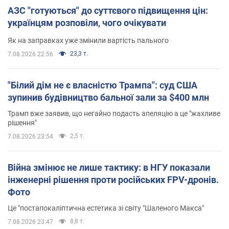
АЗС "готуються" до суттєвого підвищення цін:
українцям розповіли, чого очікувати
Як на заправках уже змінили вартість пального
23,3 т.
7.08.2026 22:56
"Білий дім не є власністю Трампа": суд США
зупинив будівництво бальної зали за $400 млн
Трамп вже заявив, що негайно подасть апеляцію а це "жахливе
рішення"
2,5 т.
7.08.2026 23:54
Війна змінює не лише тактику: в НГУ показали
інженерні рішення проти російських FPV-дронів.
Фото
Це "постапокаліптична естетика зі світу "Шаленого Макса"
8,8 т.
7.08.2026 23:47