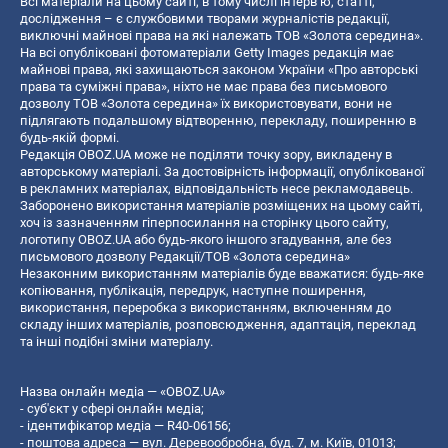
Всі матеріали на цьому сайті, в тому числі інтерв’ю, статті,
дослідження – є службовими творами журналістів редакції,
виключні майнові права на які належать ТОВ «Золота середина».
На всі опубліковані фотоматеріали Getty Images редакція має
майнові права, які захищаються законом України «Про авторські
права та суміжні права», ніхто не має права без письмового
дозволу ТОВ «Золота середина» їх використовувати, вони не
підлягають подальшому відтворенню, перекладу, поширенню в
будь-якій формі.
Редакція OBOZ.UA може не поділяти точку зору, викладену в
авторському матеріалі. За достовірність інформації, опублікованої
в рекламних матеріалах, відповідальність несе рекламодавець.
Заборонено використання матеріалів розміщених на цьому сайті,
хоч із зазначенням гіперпосилання на сторінку цього сайту,
логотипу OBOZ.UA або будь-якого іншого згадування, але без
письмового дозволу Редакції/ТОВ «Золота середина»
Незаконним використанням матеріалів буде вважатися: будь-яке
копiювання, публiкацiя, передрук, наступне поширення,
використання, переробка з використанням, включенням до
складу інших матеріалів, розповсюдження, адаптація, переклад
та інші подібні зміни матеріалу.
Назва онлайн медіа — «OBOZ.UA»
- суб'єкт у сфері онлайн медіа;
- ідентифікатор медіа — R40-06156;
- поштова адреса — вул. Деревообробна, буд. 7, м. Київ, 01013;