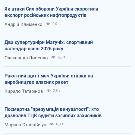
Як атаки Сил оборони України скоротили
експорт російських нафтопродуктів
Андрій Клименко
2,0 т.
Два супертурніри Магучіх: спортивний
календар осені 2026 року
Олександр Липенко
5,5 т.
Ракетний щит і меч України: ставка на
виробництво власних ракет
Кирило Татарінов
2,8 т.
Посмертна "презумпція винуватості": хто
дозволив ТЦК судити загиблих захисників
Марина Ставнійчук
6,3 т.