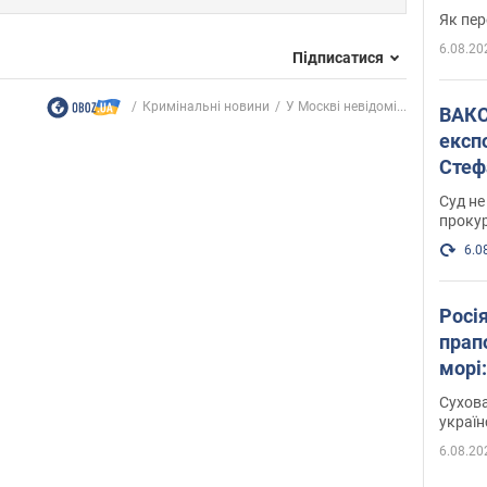
Як пер
6.08.20
Підписатися
Кримінальні новини
У Москві невідомі...
ВАКС обрав 
експ
Стеф
спра
Суд не
проку
6.0
Росі
прап
морі
Сухова
украї
6.08.20