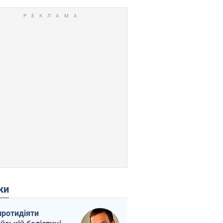
ки
протидіяти