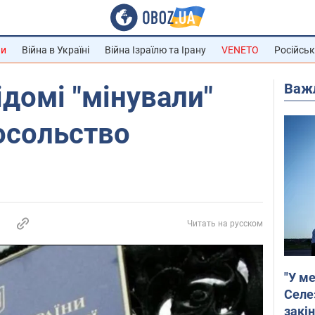
ни
Війна в Україні
Війна Ізраїлю та Ірану
VENETO
Російськ
Важ
ідомі "мінували"
осольство
Читать на русском
"У ме
Селе
закін