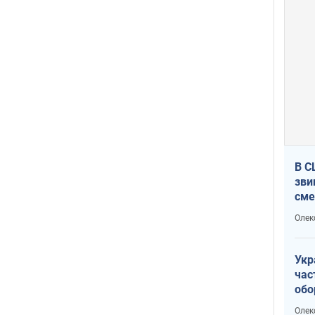
В С
зви
сме
Ата
Олек
Укр
час
обо
Не 
Олек