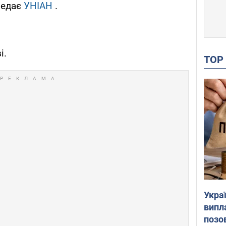
ередає
УНІАН
.
і.
TO
Украї
випл
позо