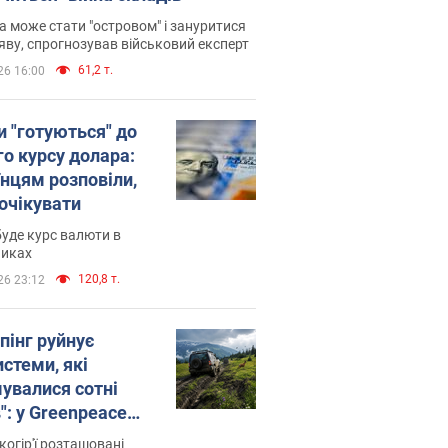
 може стати "островом" і зануритися
яву, спрогнозував військовий експерт
61,2 т.
26 16:00
и "готуються" до
го курсу долара:
їнцям розповіли,
 очікувати
уде курс валюти в
никах
120,8 т.
26 23:12
пінг руйнує
стеми, які
увалися сотні
": у Greenpeace
ли на сполох
когір'ї розташовані