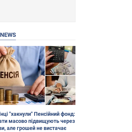
P NEWS
нці "хакнули" Пенсійний фонд:
ати масово підвищують через
ви, але грошей не вистачає