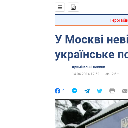
Герої вій
У Москві нев
українське п
Кримінальні новини
14.04.2014 17:52
2,6 т.
0