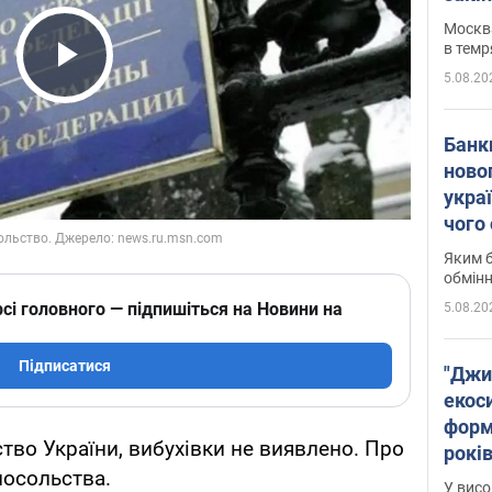
Москва
в темр
5.08.20
Play Video
Банк
ново
укра
чого
Яким б
обмін
сі головного — підпишіться на Новини на
5.08.20
Підписатися
"Джи
екоси
форм
тво України, вибухівки не виявлено. Про
років
посольства.
заби
У висо