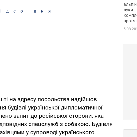
альпій
луки –
ідео дня
компле
протяг
5.08.20
ошті на адресу посольства надійшов
ня будівлі української дипломатичної
лено запит до російської сторони, яка
дповідних спецслужб з собакою. Будівля
ахівцями у супроводі українського