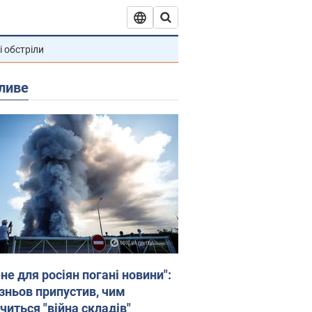
і обстріли
ливе
не для росіян погані новини":
зньов припустив, чим
читься "війна складів"