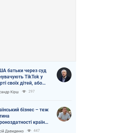
ША батьки через суд
нувачують TikTok у
рті своїх дітей, або
ка КНР на молодь
297
сандр Кірш
аїнський бізнес – теж
тина
роноздатності країни.
віддавайте їхній ринок
447
сій Давиденко