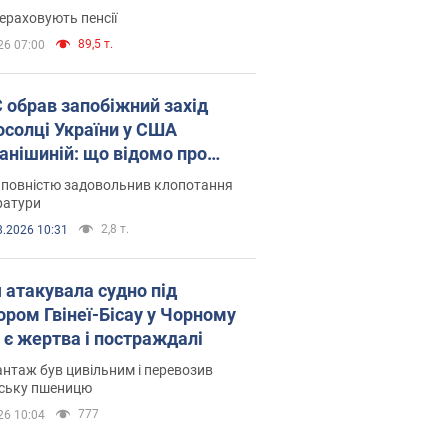
ераховують пенсії
89,5 т.
26 07:00
запобіжний захід
осолці України у США
анішиній: що відомо про
ву
 повністю задовольнив клопотання
ратури
2,8 т.
8.2026 10:31
я атакувала судно під
ором Гвінеї-Бісау у Чорному
: є жертва і постраждалі
нтаж був цивільним і перевозив
нську пшеницю
777
26 10:04