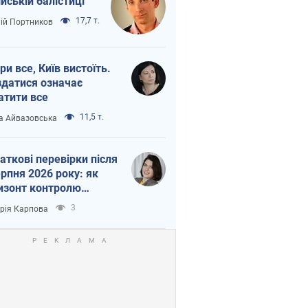
ійській балістиці
17,7 т.
лій Портников
ри все, Київ вистоїть.
здатися означає
атити все
11,5 т.
а Айвазовська
аткові перевірки після
ерпня 2026 року: як
изонт контролю
рочується з 6,5 до 3
3
орія Карпова
ів