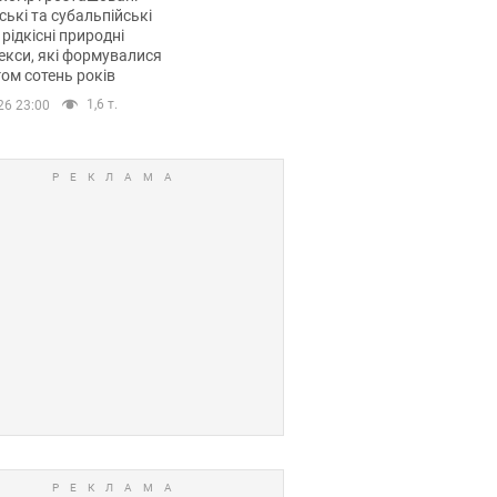
ські та субальпійські
 рідкісні природні
кси, які формувалися
ом сотень років
1,6 т.
26 23:00