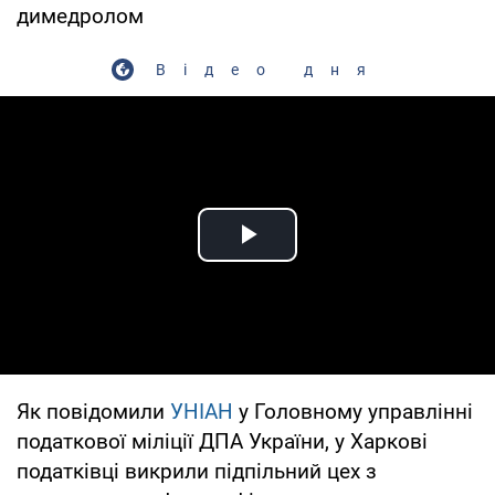
димедролом
Відео дня
Play Video
Як повідомили
УНІАН
у Головному управлінні
податкової міліції ДПА України, у Харкові
податківці викрили підпільний цех з