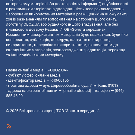
авторському матеріалі. За достовірність інформації, опублікованої
в рекламних матеріалах, відповідальність несе рекламодавець.
Заборонено використання матеріалів розміщених на цьому сайті,
хоч із зазначенням гіперпосилання на сторінку цього сайту,
логотипу OBOZ.UA або будь-якого іншого згадування, але без
письмового дозволу Редакції/ТОВ «Золота середина»
Незаконним використанням матеріалів буде вважатися: будь-яке
копiювання, публiкацiя, передрук, наступне поширення,
використання, переробка з використанням, включенням до
складу інших матеріалів, розповсюдження, адаптація, переклад
та інші подібні зміни матеріалу.
Назва онлайн медіа — «OBOZ.UA»
- суб'єкт у сфері онлайн медіа;
- ідентифікатор медіа — R40-06156;
- поштова адреса — вул. Деревообробна, буд. 7, м. Київ, 01013;
- адреса електронної пошти —
[email protected]
; - телефон — (044)
585 46 20
© 2026 Всі права захищені, ТОВ "Золота середина".