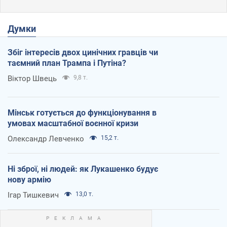
Думки
Збіг інтересів двох цинічних гравців чи
таємний план Трампа і Путіна?
Віктор Швець
9,8 т.
Мінськ готується до функціонування в
умовах масштабної воєнної кризи
Олександр Левченко
15,2 т.
Ні зброї, ні людей: як Лукашенко будує
нову армію
Ігар Тишкевич
13,0 т.