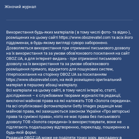
Жіночий журнал
Використання будь-яких матеріалів ( в тому числі фото- та відео-),
розміщених на цьому сайті
https://www.obozrevatel.com
та всіх його
піддоменах, в будь-якому вигляді суворо заборонено.
Дозволяється використання при отриманні письмового дозволу
на їх використання та за умови обов'язкового посилання на сайт
OBOZ.UA, а для інтернет-видань - при отриманні письмового
дозволу на їх використання та за умови обов'язкового
розміщення прямого, відкритого для пошукових систем,
гіперпосилання на сторінку OBOZ.UA за посиланням
https://www.obozrevatel.com
, на якій розміщено оригінальний
матеріал в першому абзаці матеріалу.
Всі матеріали на цьому сайті, в тому числі інтерв’ю, статті,
дослідження – є службовими творами журналістів редакції,
виключні майнові права на які належать ТОВ «Золота середина».
На всі опубліковані фотоматеріали Getty Images редакція має
майнові права, які захищаються законом України «Про авторські
права та суміжні права», ніхто не має права без письмового
дозволу ТОВ «Золота середина» їх використовувати, вони не
підлягають подальшому відтворенню, перекладу, поширенню в
будь-якій формі.
Редакція OBOZ.UA може не поділяти точку зору, викладену в