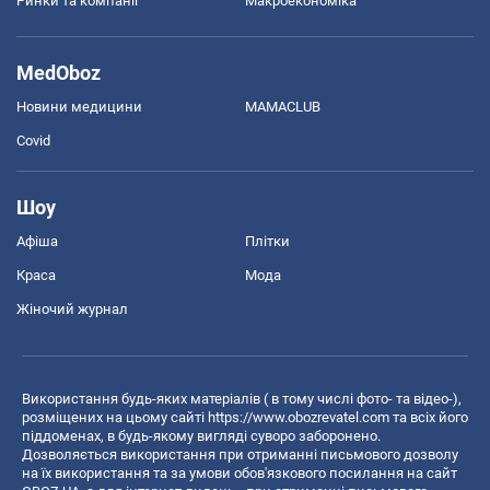
Ринки та компанії
Макроекономіка
MedOboz
Новини медицини
MAMACLUB
Covid
Шоу
Афіша
Плітки
Краса
Мода
Жіночий журнал
Використання будь-яких матеріалів ( в тому числі фото- та відео-),
розміщених на цьому сайті
https://www.obozrevatel.com
та всіх його
піддоменах, в будь-якому вигляді суворо заборонено.
Дозволяється використання при отриманні письмового дозволу
на їх використання та за умови обов'язкового посилання на сайт