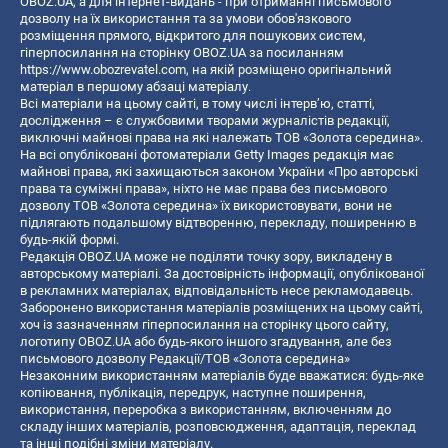
OBOZ.UA, а для інтернет-видань - при отриманні письмового
дозволу на їх використання та за умови обов'язкового
розміщення прямого, відкритого для пошукових систем,
гіперпосилання на сторінку OBOZ.UA за посиланням
https://www.obozrevatel.com
, на якій розміщено оригінальний
матеріал в першому абзаці матеріалу.
Всі матеріали на цьому сайті, в тому числі інтерв’ю, статті,
дослідження – є службовими творами журналістів редакції,
виключні майнові права на які належать ТОВ «Золота середина».
На всі опубліковані фотоматеріали Getty Images редакція має
майнові права, які захищаються законом України «Про авторські
права та суміжні права», ніхто не має права без письмового
дозволу ТОВ «Золота середина» їх використовувати, вони не
підлягають подальшому відтворенню, перекладу, поширенню в
будь-якій формі.
Редакція OBOZ.UA може не поділяти точку зору, викладену в
авторському матеріалі. За достовірність інформації, опублікованої
в рекламних матеріалах, відповідальність несе рекламодавець.
Заборонено використання матеріалів розміщених на цьому сайті,
хоч із зазначенням гіперпосилання на сторінку цього сайту,
логотипу OBOZ.UA або будь-якого іншого згадування, але без
письмового дозволу Редакції/ТОВ «Золота середина»
Незаконним використанням матеріалів буде вважатися: будь-яке
копiювання, публiкацiя, передрук, наступне поширення,
використання, переробка з використанням, включенням до
складу інших матеріалів, розповсюдження, адаптація, переклад
та інші подібні зміни матеріалу.