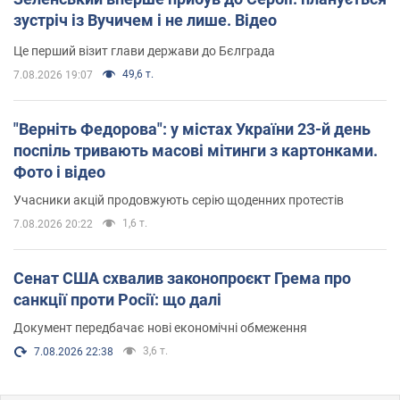
зустріч із Вучичем і не лише. Відео
Це перший візит глави держави до Бєлграда
49,6 т.
7.08.2026 19:07
"Верніть Федорова": у містах України 23-й день
поспіль тривають масові мітинги з картонками.
Фото і відео
Учасники акцій продовжують серію щоденних протестів
1,6 т.
7.08.2026 20:22
Сенат США схвалив законопроєкт Грема про
санкції проти Росії: що далі
Документ передбачає нові економічні обмеження
3,6 т.
7.08.2026 22:38