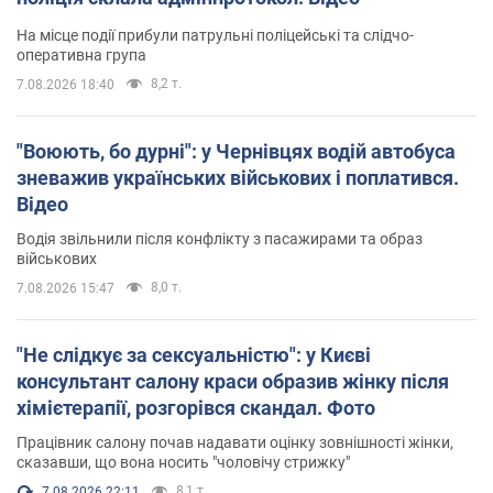
На місце події прибули патрульні поліцейські та слідчо-
оперативна група
8,2 т.
7.08.2026 18:40
"Воюють, бо дурні": у Чернівцях водій автобуса
зневажив українських військових і поплатився.
Відео
Водія звільнили після конфлікту з пасажирами та образ
військових
8,0 т.
7.08.2026 15:47
"Не слідкує за сексуальністю": у Києві
консультант салону краси образив жінку після
хімієтерапії, розгорівся скандал. Фото
Працівник салону почав надавати оцінку зовнішності жінки,
сказавши, що вона носить "чоловічу стрижку"
8,1 т.
7.08.2026 22:11