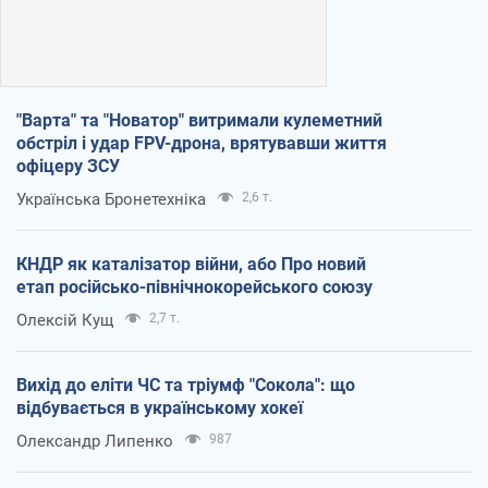
"Варта" та "Новатор" витримали кулеметний
обстріл і удар FPV-дрона, врятувавши життя
офіцеру ЗСУ
Українська Бронетехніка
2,6 т.
КНДР як каталізатор війни, або Про новий
етап російсько-північнокорейського союзу
Олексій Кущ
2,7 т.
Вихід до еліти ЧС та тріумф "Сокола": що
відбувається в українському хокеї
Олександр Липенко
987