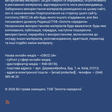
авторському матеріалі. За достовірність інформації, опублікованої
в рекламних матеріалах, відповідальність несе рекламодавець.
Заборонено використання матеріалів розміщених на цьому сайті,
хоч із зазначенням гіперпосилання на сторінку цього сайту,
логотипу OBOZ.UA або будь-якого іншого згадування, але без
письмового дозволу Редакції/ТОВ «Золота середина»
Незаконним використанням матеріалів буде вважатися: будь-яке
копiювання, публiкацiя, передрук, наступне поширення,
використання, переробка з використанням, включенням до
складу інших матеріалів, розповсюдження, адаптація, переклад
та інші подібні зміни матеріалу.
Назва онлайн медіа — «OBOZ.UA»
- суб'єкт у сфері онлайн медіа;
- ідентифікатор медіа — R40-06156;
- поштова адреса — вул. Деревообробна, буд. 7, м. Київ, 01013;
- адреса електронної пошти —
[email protected]
; - телефон — (044)
585 46 20
© 2026 Всі права захищені, ТОВ "Золота середина".