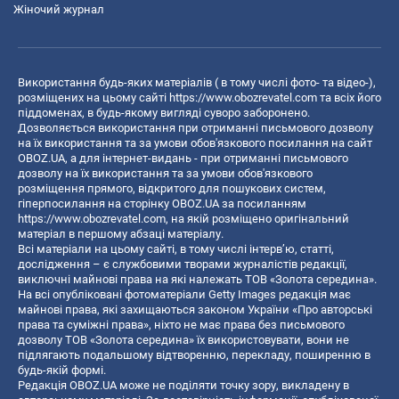
Жіночий журнал
Використання будь-яких матеріалів ( в тому числі фото- та відео-),
розміщених на цьому сайті
https://www.obozrevatel.com
та всіх його
піддоменах, в будь-якому вигляді суворо заборонено.
Дозволяється використання при отриманні письмового дозволу
на їх використання та за умови обов'язкового посилання на сайт
OBOZ.UA, а для інтернет-видань - при отриманні письмового
дозволу на їх використання та за умови обов'язкового
розміщення прямого, відкритого для пошукових систем,
гіперпосилання на сторінку OBOZ.UA за посиланням
https://www.obozrevatel.com
, на якій розміщено оригінальний
матеріал в першому абзаці матеріалу.
Всі матеріали на цьому сайті, в тому числі інтерв’ю, статті,
дослідження – є службовими творами журналістів редакції,
виключні майнові права на які належать ТОВ «Золота середина».
На всі опубліковані фотоматеріали Getty Images редакція має
майнові права, які захищаються законом України «Про авторські
права та суміжні права», ніхто не має права без письмового
дозволу ТОВ «Золота середина» їх використовувати, вони не
підлягають подальшому відтворенню, перекладу, поширенню в
будь-якій формі.
Редакція OBOZ.UA може не поділяти точку зору, викладену в