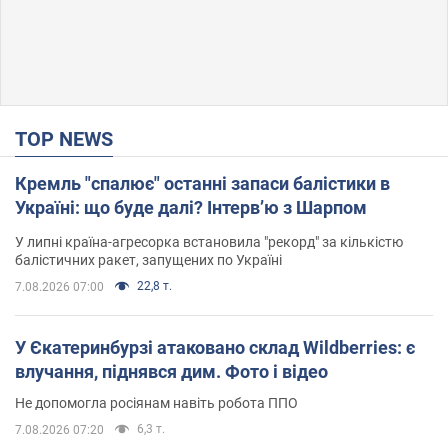
TOP NEWS
Кремль "спалює" останні запаси балістики в
Україні: що буде далі? Інтерв’ю з Шарпом
У липні країна-агресорка встановила "рекорд" за кількістю
балістичних ракет, запущених по Україні
22,8 т.
7.08.2026 07:00
У Єкатеринбурзі атаковано склад Wildberries: є
влучання, піднявся дим. Фото і відео
Не допомогла росіянам навіть робота ППО
6,3 т.
7.08.2026 07:20