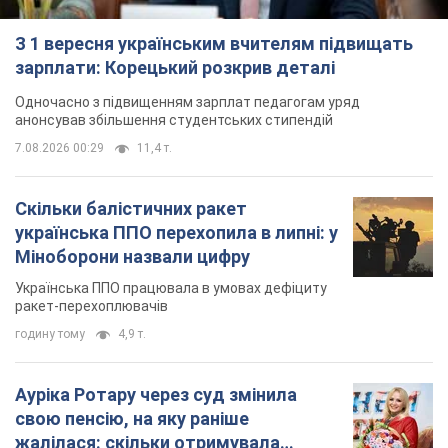
З 1 вересня українським вчителям підвищать
зарплати: Корецький розкрив деталі
Одночасно з підвищенням зарплат педагогам уряд
анонсував збільшення студентських стипендій
7.08.2026 00:29
11,4 т.
Скільки балістичних ракет
українська ППО перехопила в липні: у
Міноборони назвали цифру
Українська ППО працювала в умовах дефіциту
ракет-перехоплювачів
годину тому
4,9 т.
Ауріка Ротару через суд змінила
свою пенсію, на яку раніше
жалілася: скільки отримувала