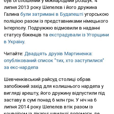
був оголошений у міжнародний розшук. 4
липня 2013 року Шепелєв і його дружина
Галина
були затримані в Будапешті
угорською
поліцією разом із представниками німецького
Інтерполу. Подружжю відмовили в наданні
статусу біженців та
екстрадували із Угорщини
в Україну
.
Читайте:
Двадцять друзів Мартиненка:
опублікований список "тих, хто заступилися"
за екс-нардепа
Шевченківський райсуд столиці обрав
запобіжний захід для колишнього нардепа у
вигляді арешту, його дружину відпустили під
заставу в сумі понад 6 млн грн. У ніч на 6
липня 2014 року Шепелєв втік разом із
конвоїром із лікарні швидкої допомоги, де