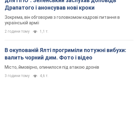
для ППО": Зеленський заслухав доповідь
Драпатого і анонсував нові кроки
Зокрема, він обговорив з головкомом кадрові питання в
українській армії
2 години тому
1,1 т.
В окупованій Ялті прогриміли потужні вибухи:
валить чорний дим. Фото і відео
Місто, ймовірно, опинилося під атакою дронів
3 години тому
4,6 т.