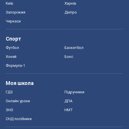
Київ
Харків
Запоріжжя
Дніпро
Черкаси
Спорт
Футбол
Баскетбол
Хокей
Бокс
Формула-1
Моя школа
ГДЗ
Підручники
Онлайн уроки
ДПА
ЗНО
НМТ
СНД посібники