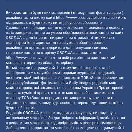
Використання будь-яких матеріалів ( в тому числі фото- та відео-),
розміщених на цьому сайті
https://www.obozrevatel.com
та всіх його
піддоменах, в будь-якому вигляді суворо заборонено.
Дозволяється використання при отриманні письмового дозволу
на їх використання та за умови обов'язкового посилання на сайт
OBOZ.UA, а для інтернет-видань - при отриманні письмового
дозволу на їх використання та за умови обов'язкового
розміщення прямого, відкритого для пошукових систем,
гіперпосилання на сторінку OBOZ.UA за посиланням
https://www.obozrevatel.com
, на якій розміщено оригінальний
матеріал в першому абзаці матеріалу.
Всі матеріали на цьому сайті, в тому числі інтерв’ю, статті,
дослідження – є службовими творами журналістів редакції,
виключні майнові права на які належать ТОВ «Золота середина».
На всі опубліковані фотоматеріали Getty Images редакція має
майнові права, які захищаються законом України «Про авторські
права та суміжні права», ніхто не має права без письмового
дозволу ТОВ «Золота середина» їх використовувати, вони не
підлягають подальшому відтворенню, перекладу, поширенню в
будь-якій формі.
Редакція OBOZ.UA може не поділяти точку зору, викладену в
авторському матеріалі. За достовірність інформації, опублікованої
в рекламних матеріалах, відповідальність несе рекламодавець.
Заборонено використання матеріалів розміщених на цьому сайті,