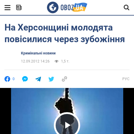
На Херсонщині молодята
повісилися через зубожіння
Кримінальні новини
12.09.2012 14:26
1,5 т.
0
РУС