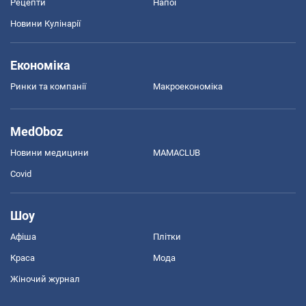
Рецепти
Напої
Новини Кулінарії
Економіка
Ринки та компанії
Макроекономіка
MedOboz
Новини медицини
MAMACLUB
Covid
Шоу
Афіша
Плітки
Краса
Мода
Жіночий журнал