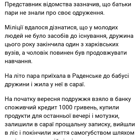
Представник відомства зазначив, що батьки
пари не знали про своє одруження.
Міліції вдалося дізнатися, що у молодих
людей не було засобів до існування, дружина
цього року закінчила один з харківських
вузів, а чоловік повинен був продовжувати
навчання.
На літо пара приїхала в Раденське до бабусі
дружини і жила у неї в сараї.
На початку вересня подружжя взяло в банку
споживчий кредит 1000 гривень, купили
продукти для останньої вечері і мотузки,
залишили в сараї прощальну записку, вийшли
в ліс і покінчили життя самогубством шляхом