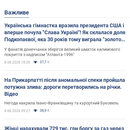
Важливе
Українська гімнастка вразила президента США і
вперше почула "Слава Україні"! Як склалася доля
Подкопаєвої, яка 30 років тому виграла "золото"
Олімпіади
У фанатів донеччанки зберігся великий шматок килимового
покриття з надписом "Атланта-1996"
37,7 т.
8.08.2026 18:30
На Прикарпатті після аномальної спеки пройшла
потужна злива: дороги перетворились на річки.
Відео
Негода накрила Івано-Франківщину та курортний Буковель
38,9 т.
8.08.2026 09:27
Жінці нарахували 729 тис. грн боргу за газ через