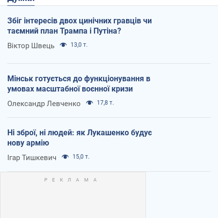
Збіг інтересів двох цинічних гравців чи
таємний план Трампа і Путіна?
Віктор Швець
13,0 т.
Мінськ готується до функціонування в
умовах масштабної воєнної кризи
Олександр Левченко
17,8 т.
Ні зброї, ні людей: як Лукашенко будує
нову армію
Ігар Тишкевич
15,0 т.