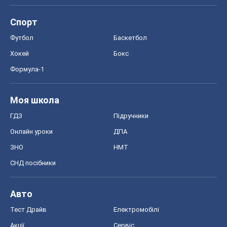
Спорт
Футбол
Баскетбол
Хокей
Бокс
Формула-1
Моя школа
ГДЗ
Підручники
Онлайн уроки
ДПА
ЗНО
НМТ
СНД посібники
Авто
Тест Драйв
Електромобілі
Акції
Сервіс