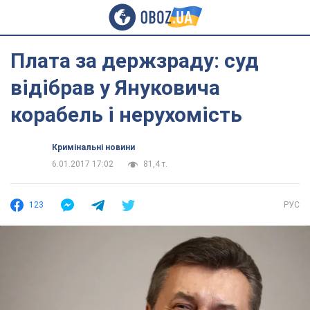
Плата за держзраду: суд
відібрав у Януковича
корабель і нерухомість
Кримінальні новини
6.01.2017 17:02
81,4 т.
123
РУС