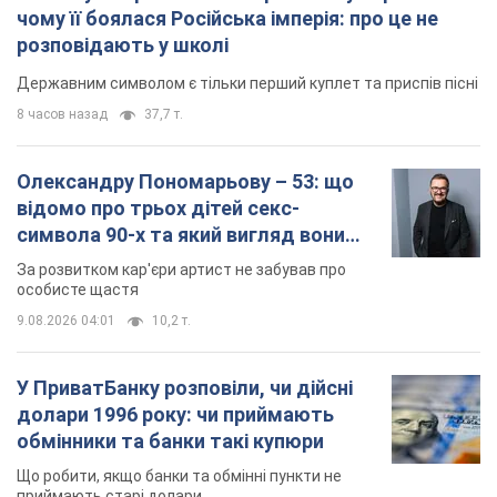
чому її боялася Російська імперія: про це не
розповідають у школі
Державним символом є тільки перший куплет та приспів пісні
8 часов назад
37,7 т.
Олександру Пономарьову – 53: що
відомо про трьох дітей секс-
символа 90-х та який вигляд вони
мають
За розвитком кар'єри артист не забував про
особисте щастя
9.08.2026 04:01
10,2 т.
У ПриватБанку розповіли, чи дійсні
долари 1996 року: чи приймають
обмінники та банки такі купюри
Що робити, якщо банки та обмінні пункти не
приймають старі долари