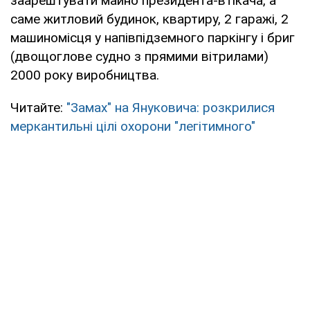
заарештувати майно президента-втікача, а
саме житловий будинок, квартиру, 2 гаражі, 2
машиномісця у напівпідземного паркінгу і бриг
(двощоглове судно з прямими вітрилами)
2000 року виробництва.
Читайте:
"Замах" на Януковича: розкрилися
меркантильні цілі охорони "легітимного"