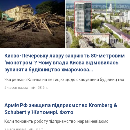
Києво-Печерську лавру закриють 80-метровим
"монстром"? Чому влада Києва відмовилась
зупиняти будівництво хмарочоса
"московського вірянина"
Яка реакція Кличка на петицію щодо скасування будівництва
5 часов назад
58,6 т.
Армія РФ знищила підприємство Kromberg &
Schubert у Житомирі. Фото
Коли поновить роботу підприємство, наразі невідомо
2 часа назад
8,4 т.