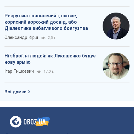
Рекрутинг: оновлений і, схоже,
корисний ворожий досвід, або
Діалектика вибагливого боягузтва
Олександр Кірш
2,5 т.
Ні зброї, ні людей: як Лукашенко будує
нову армію
Ігар Тишкевич
17,0 т.
Всі думки