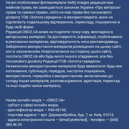
На всі опубліковані фотоматеріали Getty Images редакція має
майнові права, які захищаються законом України «Про авторські
права та суміжні права», ніхто не має права без письмового
дозволу ТОВ «Золота середина» їх використовувати, вони не
підлягають подальшому відтворенню, перекладу, поширенню в
будь-якій формі.
Редакція OBOZ.UA може не поділяти точку зору, викладену в
авторському матеріалі. За достовірність інформації, опублікованої
в рекламних матеріалах, відповідальність несе рекламодавець.
Заборонено використання матеріалів розміщених на цьому сайті,
хоч із зазначенням гіперпосилання на сторінку цього сайту,
логотипу OBOZ.UA або будь-якого іншого згадування, але без
письмового дозволу Редакції/ТОВ «Золота середина»
Незаконним використанням матеріалів буде вважатися: будь-яке
копiювання, публiкацiя, передрук, наступне поширення,
використання, переробка з використанням, включенням до
складу інших матеріалів, розповсюдження, адаптація, переклад
та інші подібні зміни матеріалу.
Назва онлайн медіа — «OBOZ.UA»
- суб'єкт у сфері онлайн медіа;
- ідентифікатор медіа — R40-06156;
- поштова адреса — вул. Деревообробна, буд. 7, м. Київ, 01013;
- адреса електронної пошти —
[email protected]
; - телефон — (044)
585 46 20