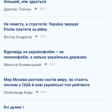
більший, ніж здається
Дмитро Томчук
2,0 т.
Не помста, а стратегія: Україна змушує
Росію платити за війну
Віктор Андрусів
2,9 т.
Відповідь на українофобію – не
полонофобія, а сильна українська держава
Микола Княжицький
2,2 т.
Мер Москви раптово схотів миру, як стають
послом у США й нові українські топ-рейтинги
Олександр Кірш
8,4 т.
Всі думки