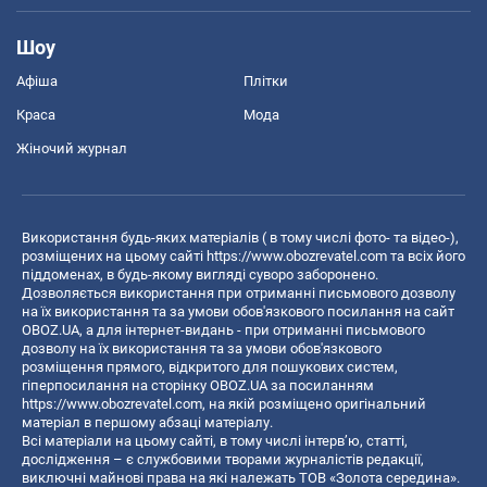
Шоу
Афіша
Плітки
Краса
Мода
Жіночий журнал
Використання будь-яких матеріалів ( в тому числі фото- та відео-),
розміщених на цьому сайті
https://www.obozrevatel.com
та всіх його
піддоменах, в будь-якому вигляді суворо заборонено.
Дозволяється використання при отриманні письмового дозволу
на їх використання та за умови обов'язкового посилання на сайт
OBOZ.UA, а для інтернет-видань - при отриманні письмового
дозволу на їх використання та за умови обов'язкового
розміщення прямого, відкритого для пошукових систем,
гіперпосилання на сторінку OBOZ.UA за посиланням
https://www.obozrevatel.com
, на якій розміщено оригінальний
матеріал в першому абзаці матеріалу.
Всі матеріали на цьому сайті, в тому числі інтерв’ю, статті,
дослідження – є службовими творами журналістів редакції,
виключні майнові права на які належать ТОВ «Золота середина».