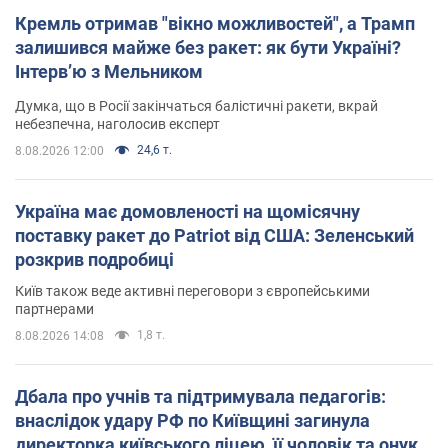
Кремль отримав "вікно можливостей", а Трамп
залишився майже без ракет: як бути Україні?
Інтерв’ю з Мельником
Думка, що в Росії закінчаться балістичні ракети, вкрай
небезпечна, наголосив експерт
24,6 т.
8.08.2026 12:00
Україна має домовленості на щомісячну
поставку ракет до Patriot від США: Зеленський
розкрив подробиці
Київ також веде активні переговори з європейськими
партнерами
1,8 т.
8.08.2026 14:08
Дбала про учнів та підтримувала педагогів:
внаслідок удару РФ по Київщині загинула
директорка київського ліцею, її чоловік та онук