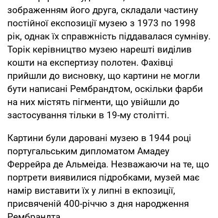
зображенням його друга, складали частину
постійної експозиції музею з 1973 по 1998
рік, однак їх справжність піддавалася сумніву.
Торік керівництво музею нарешті виділив
кошти на експертизу полотен. Фахівці
прийшли до висновку, що картини не могли
бути написані Рембрандтом, оскільки фарби
на них містять пігменти, що увійшли до
застосування тільки в 19-му столітті.
Картини були даровані музею в 1944 році
португальським дипломатом Амадеу
Феррейра де Альмеіда. Незважаючи на те, що
портрети виявилися підробками, музей має
намір виставити їх у липні в екпозиції,
присвяченій 400-річчю з дня народження
Рембрандта.