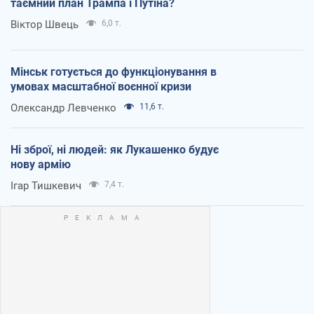
таємний план Трампа і Путіна?
Віктор Швець
6,0 т.
Мінськ готується до функціонування в
умовах масштабної воєнної кризи
Олександр Левченко
11,6 т.
Ні зброї, ні людей: як Лукашенко будує
нову армію
Ігар Тишкевич
7,4 т.