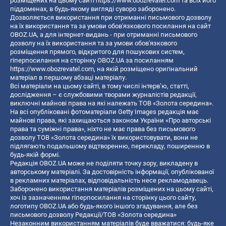
розміщених на цьому сайті
https://www.obozrevatel.com
та всіх його
піддоменах, в будь-якому вигляді суворо заборонено.
Дозволяється використання при отриманні письмового дозволу
на їх використання та за умови обов'язкового посилання на сайт
OBOZ.UA, а для інтернет-видань - при отриманні письмового
дозволу на їх використання та за умови обов'язкового
розміщення прямого, відкритого для пошукових систем,
гіперпосилання на сторінку OBOZ.UA за посиланням
https://www.obozrevatel.com
, на якій розміщено оригінальний
матеріал в першому абзаці матеріалу.
Всі матеріали на цьому сайті, в тому числі інтерв’ю, статті,
дослідження – є службовими творами журналістів редакції,
виключні майнові права на які належать ТОВ «Золота середина».
На всі опубліковані фотоматеріали Getty Images редакція має
майнові права, які захищаються законом України «Про авторські
права та суміжні права», ніхто не має права без письмового
дозволу ТОВ «Золота середина» їх використовувати, вони не
підлягають подальшому відтворенню, перекладу, поширенню в
будь-якій формі.
Редакція OBOZ.UA може не поділяти точку зору, викладену в
авторському матеріалі. За достовірність інформації, опублікованої
в рекламних матеріалах, відповідальність несе рекламодавець.
Заборонено використання матеріалів розміщених на цьому сайті,
хоч із зазначенням гіперпосилання на сторінку цього сайту,
логотипу OBOZ.UA або будь-якого іншого згадування, але без
письмового дозволу Редакції/ТОВ «Золота середина»
Незаконним використанням матеріалів буде вважатися: будь-яке