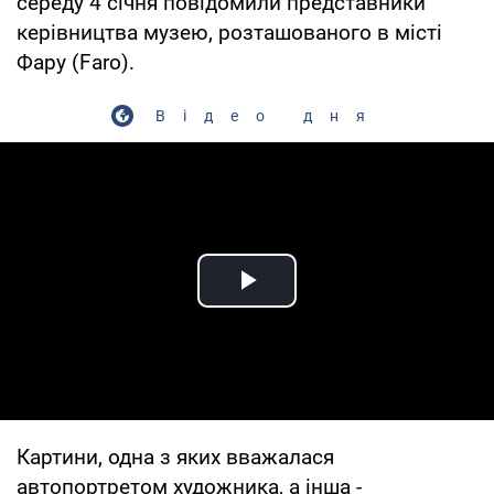
середу 4 січня повідомили представники
керівництва музею, розташованого в місті
Фару (Faro).
Відео дня
Play Video
Картини, одна з яких вважалася
автопортретом художника, а інша -