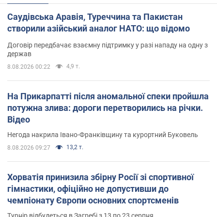
Саудівська Аравія, Туреччина та Пакистан
створили азійський аналог НАТО: що відомо
Договір передбачає взаємну підтримку у разі нападу на одну з
держав
4,9 т.
8.08.2026 00:22
На Прикарпатті після аномальної спеки пройшла
потужна злива: дороги перетворились на річки.
Відео
Негода накрила Івано-Франківщину та курортний Буковель
13,2 т.
8.08.2026 09:27
Хорватія принизила збірну Росії зі спортивної
гімнастики, офіційно не допустивши до
чемпіонату Європи основних спортсменів
Турнір відбудеться в Загребі з 13 по 23 серпня