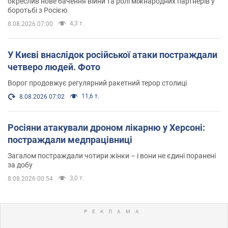
окреслив нове бачення війни та ролі міжнародних партнерів у
боротьбі з Росією
4,3 т.
8.08.2026 07:00
У Києві внаслідок російської атаки постраждали
четверо людей. Фото
Ворог продовжує регулярний ракетний терор столиці
11,6 т.
8.08.2026 07:02
Росіяни атакували дроном лікарню у Херсоні:
постраждали медпрацівниці
Загалом постраждали чотири жінки – і вони не єдині поранені
за добу
3,0 т.
8.08.2026 00:54