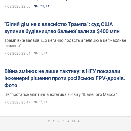
23,0 т.
7.08.2026 22:56
"Білий дім не є власністю Трампа": суд США
зупинив будівництво бальної зали за $400 млн
Трамп вже заявив, що негайно подасть апеляцію а це "жахливе
рішення"
1,8 т.
7.08.2026 23:54
Війна змінює не лише тактику: в НГУ показали
інженерні рішення проти російських FPV-дронів.
Фото
Це "постапокаліптична естетика зі світу "Шаленого Макса"
7,0 т.
7.08.2026 23:47