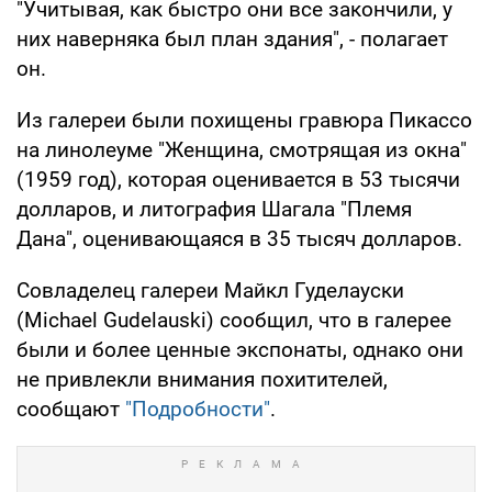
"Учитывая, как быстро они все закончили, у
них наверняка был план здания", - полагает
он.
Из галереи были похищены гравюра Пикассо
на линолеуме "Женщина, смотрящая из окна"
(1959 год), которая оценивается в 53 тысячи
долларов, и литография Шагала "Племя
Дана", оценивающаяся в 35 тысяч долларов.
Совладелец галереи Майкл Гуделауски
(Michael Gudelauski) сообщил, что в галерее
были и более ценные экспонаты, однако они
не привлекли внимания похитителей,
сообщают
"Подробности"
.