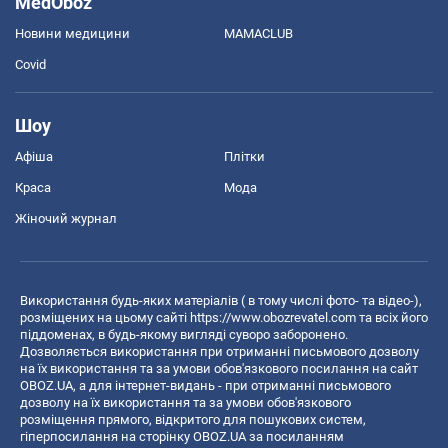
MedOboz
Новини медицини
MAMACLUB
Covid
Шоу
Афіша
Плітки
Краса
Мода
Жіночий журнал
Використання будь-яких матеріалів ( в тому числі фото- та відео-),
розміщених на цьому сайті
https://www.obozrevatel.com
та всіх його
піддоменах, в будь-якому вигляді суворо заборонено.
Дозволяється використання при отриманні письмового дозволу
на їх використання та за умови обов'язкового посилання на сайт
OBOZ.UA, а для інтернет-видань - при отриманні письмового
дозволу на їх використання та за умови обов'язкового
розміщення прямого, відкритого для пошукових систем,
гіперпосилання на сторінку OBOZ.UA за посиланням