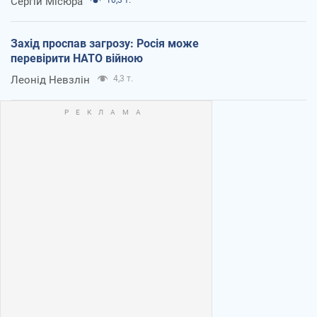
Сергій Місюра
Захід проспав загрозу: Росія може
перевірити НАТО війною
Леонід Невзлін
4,3 т.