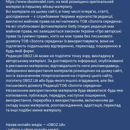
https://www.obozrevatel.com
, на якій розміщено оригінальний
матеріал в першому абзаці матеріалу.
Всі матеріали на цьому сайті, в тому числі інтерв’ю, статті,
дослідження – є службовими творами журналістів редакції,
виключні майнові права на які належать ТОВ «Золота середина».
На всі опубліковані фотоматеріали Getty Images редакція має
майнові права, які захищаються законом України «Про авторські
права та суміжні права», ніхто не має права без письмового
дозволу ТОВ «Золота середина» їх використовувати, вони не
підлягають подальшому відтворенню, перекладу, поширенню в
будь-якій формі.
Редакція OBOZ.UA може не поділяти точку зору, викладену в
авторському матеріалі. За достовірність інформації, опублікованої
в рекламних матеріалах, відповідальність несе рекламодавець.
Заборонено використання матеріалів розміщених на цьому сайті,
хоч із зазначенням гіперпосилання на сторінку цього сайту,
логотипу OBOZ.UA або будь-якого іншого згадування, але без
письмового дозволу Редакції/ТОВ «Золота середина»
Незаконним використанням матеріалів буде вважатися: будь-яке
копiювання, публiкацiя, передрук, наступне поширення,
використання, переробка з використанням, включенням до
складу інших матеріалів, розповсюдження, адаптація, переклад
та інші подібні зміни матеріалу.
Назва онлайн медіа — «OBOZ.UA»
- суб'єкт у сфері онлайн медіа;