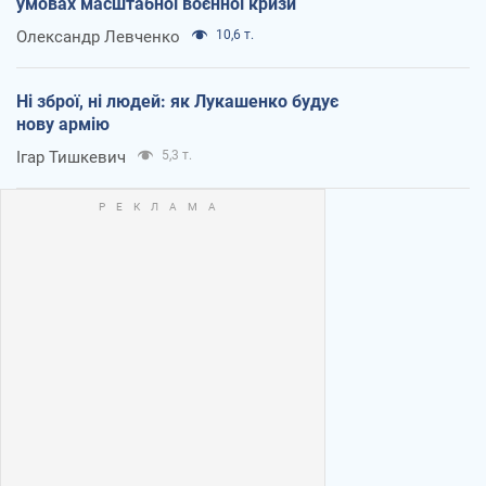
умовах масштабної воєнної кризи
Олександр Левченко
10,6 т.
Ні зброї, ні людей: як Лукашенко будує
нову армію
Ігар Тишкевич
5,3 т.