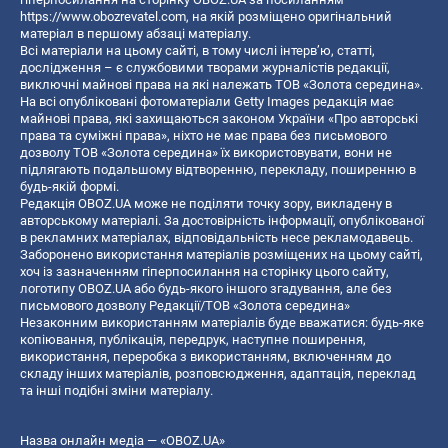
https://www.obozrevatel.com
, на якій розміщено оригінальний
матеріал в першому абзаці матеріалу.
Всі матеріали на цьому сайті, в тому числі інтерв’ю, статті,
дослідження – є службовими творами журналістів редакції,
виключні майнові права на які належать ТОВ «Золота середина».
На всі опубліковані фотоматеріали Getty Images редакція має
майнові права, які захищаються законом України «Про авторські
права та суміжні права», ніхто не має права без письмового
дозволу ТОВ «Золота середина» їх використовувати, вони не
підлягають подальшому відтворенню, перекладу, поширенню в
будь-якій формі.
Редакція OBOZ.UA може не поділяти точку зору, викладену в
авторському матеріалі. За достовірність інформації, опублікованої
в рекламних матеріалах, відповідальність несе рекламодавець.
Заборонено використання матеріалів розміщених на цьому сайті,
хоч із зазначенням гіперпосилання на сторінку цього сайту,
логотипу OBOZ.UA або будь-якого іншого згадування, але без
письмового дозволу Редакції/ТОВ «Золота середина»
Незаконним використанням матеріалів буде вважатися: будь-яке
копiювання, публiкацiя, передрук, наступне поширення,
використання, переробка з використанням, включенням до
складу інших матеріалів, розповсюдження, адаптація, переклад
та інші подібні зміни матеріалу.
Назва онлайн медіа — «OBOZ.UA»