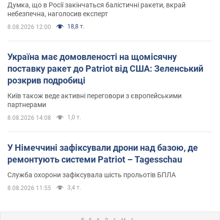
Думка, що в Росії закінчаться балістичні ракети, вкрай
небезпечна, наголосив експерт
18,8 т.
8.08.2026 12:00
Україна має домовленості на щомісячну
поставку ракет до Patriot від США: Зеленський
розкрив подробиці
Київ також веде активні переговори з європейськими
партнерами
1,0 т.
8.08.2026 14:08
У Німеччині зафіксували дрони над базою, де
ремонтують системи Patriot – Tagesschau
Служба охорони зафіксувала шість прольотів БПЛА
3,4 т.
8.08.2026 11:55