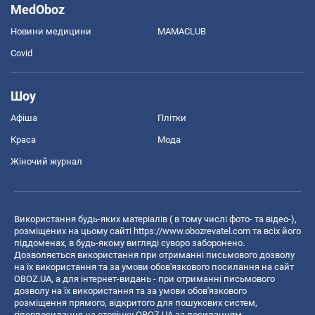
MedOboz
Новини медицини
MAMACLUB
Covid
Шоу
Афіша
Плітки
Краса
Мода
Жіночий журнал
Використання будь-яких матеріалів ( в тому числі фото- та відео-),
розміщених на цьому сайті
https://www.obozrevatel.com
та всіх його
піддоменах, в будь-якому вигляді суворо заборонено.
Дозволяється використання при отриманні письмового дозволу
на їх використання та за умови обов'язкового посилання на сайт
OBOZ.UA, а для інтернет-видань - при отриманні письмового
дозволу на їх використання та за умови обов'язкового
розміщення прямого, відкритого для пошукових систем,
гіперпосилання на сторінку OBOZ.UA за посиланням