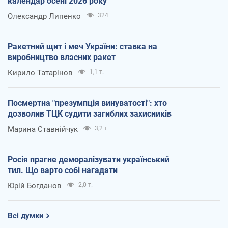
календар осені 2026 року
Олександр Липенко
324
Ракетний щит і меч України: ставка на
виробництво власних ракет
Кирило Татарінов
1,1 т.
Посмертна "презумпція винуватості": хто
дозволив ТЦК судити загиблих захисників
Марина Ставнійчук
3,2 т.
Росія прагне деморалізувати український
тил. Що варто собі нагадати
Юрій Богданов
2,0 т.
Всі думки