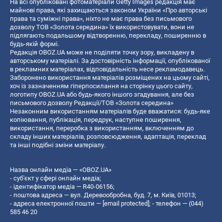
На всі опубліковані фотоматеріали Getty Images редакція має
майнові права, які захищаються законом України «Про авторські
права та суміжні права», ніхто не має права без письмового
дозволу ТОВ «Золота середина» їх використовувати, вони не
підлягають подальшому відтворенню, перекладу, поширенню в
будь-якій формі.
Редакція OBOZ.UA може не поділяти точку зору, викладену в
авторському матеріалі. За достовірність інформації, опублікованої
в рекламних матеріалах, відповідальність несе рекламодавець.
Заборонено використання матеріалів розміщених на цьому сайті,
хоч із зазначенням гіперпосилання на сторінку цього сайту,
логотипу OBOZ.UA або будь-якого іншого згадування, але без
письмового дозволу Редакції/ТОВ «Золота середина»
Незаконним використанням матеріалів буде вважатися: будь-яке
копiювання, публiкацiя, передрук, наступне поширення,
використання, переробка з використанням, включенням до
складу інших матеріалів, розповсюдження, адаптація, переклад
та інші подібні зміни матеріалу.
Назва онлайн медіа — «OBOZ.UA»
- суб'єкт у сфері онлайн медіа;
- ідентифікатор медіа — R40-06156;
- поштова адреса — вул. Деревообробна, буд. 7, м. Київ, 01013;
- адреса електронної пошти —
[email protected]
; - телефон — (044)
585 46 20