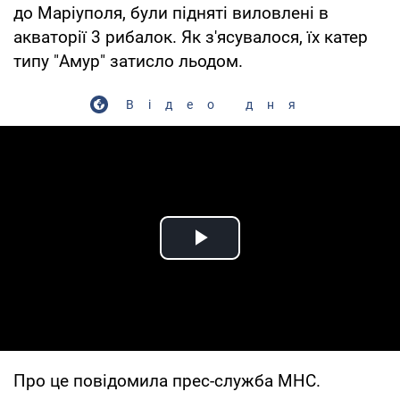
до Маріуполя, були підняті виловлені в
акваторії 3 рибалок. Як з'ясувалося, їх катер
типу "Амур" затисло льодом.
Відео дня
Play Video
Про це повідомила прес-служба МНС.