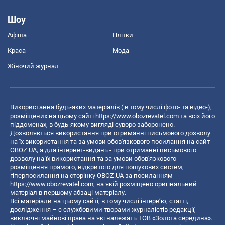
Шоу
Афіша
Плітки
Краса
Мода
Жіночий журнал
Використання будь-яких матеріалів ( в тому числі фото- та відео-),
розміщених на цьому сайті
https://www.obozrevatel.com
та всіх його
піддоменах, в будь-якому вигляді суворо заборонено.
Дозволяється використання при отриманні письмового дозволу
на їх використання та за умови обов'язкового посилання на сайт
OBOZ.UA, а для інтернет-видань - при отриманні письмового
дозволу на їх використання та за умови обов'язкового
розміщення прямого, відкритого для пошукових систем,
гіперпосилання на сторінку OBOZ.UA за посиланням
https://www.obozrevatel.com
, на якій розміщено оригінальний
матеріал в першому абзаці матеріалу.
Всі матеріали на цьому сайті, в тому числі інтерв’ю, статті,
дослідження – є службовими творами журналістів редакції,
виключні майнові права на які належать ТОВ «Золота середина».